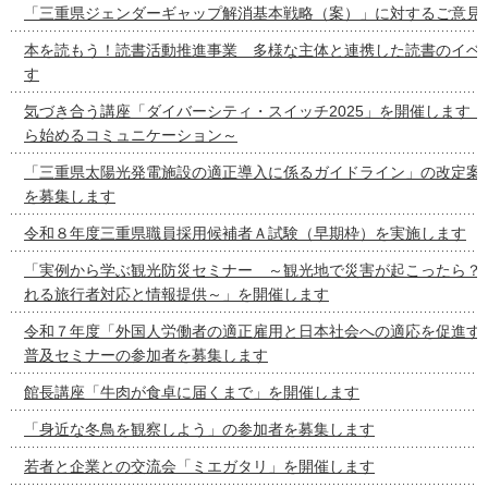
「三重県ジェンダーギャップ解消基本戦略（案）」に対するご意見
本を読もう！読書活動推進事業 多様な主体と連携した読書のイベ
す
気づき合う講座「ダイバーシティ・スイッチ2025」を開催しま
ら始めるコミュニケーション～
「三重県太陽光発電施設の適正導入に係るガイドライン」の改定案
を募集します
令和８年度三重県職員採用候補者Ａ試験（早期枠）を実施します
「実例から学ぶ観光防災セミナー ～観光地で災害が起こったら？
れる旅行者対応と情報提供～」を開催します
令和７年度「外国人労働者の適正雇用と日本社会への適応を促進す
普及セミナーの参加者を募集します
館長講座「牛肉が食卓に届くまで」を開催します
「身近な冬鳥を観察しよう」の参加者を募集します
若者と企業との交流会「ミエガタリ」を開催します