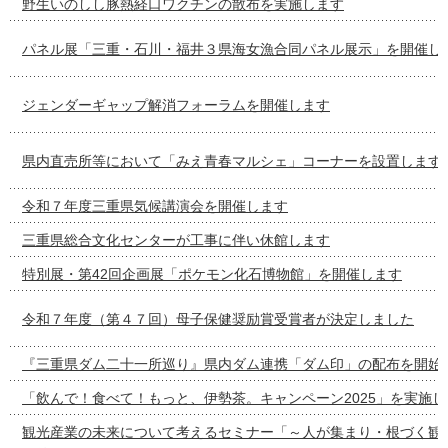
野生いのしし豚熱経口ワクチンの散布を実施します
パネル展「三重・石川・福井３県海女漁合同パネル展示」を開催し
ジェンダーギャップ解消フォーラムを開催します
県内直売所等において「みえ青春マルシェ」コーナーを設置します
令和７年度三重県気候講演会を開催します
三重県総合文化センターが工事に伴い休館します
特別展・第42回企画展「ポケモン化石博物館」を開催します
令和７年度（第４７回）母子保健奨励賞受賞者が決定しました
『三重県ダム二十一所巡り』県内ダム連携「ダム印」の配布を開始
「飲んで！食べて！もっと、伊勢茶。キャンペーン2025」を実施し
観光産業の未来について考えるセミナー「～人が集まり・根づく観