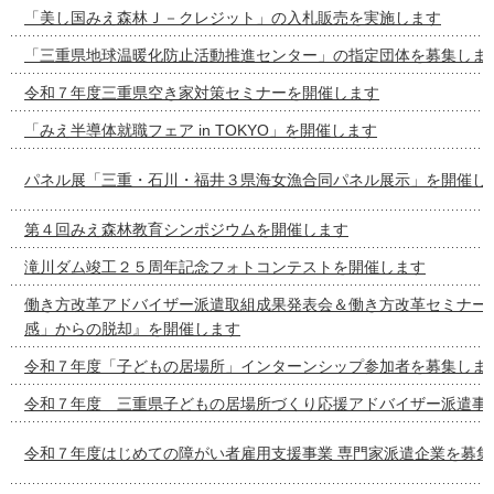
「美し国みえ森林Ｊ－クレジット」の入札販売を実施します
「三重県地球温暖化防止活動推進センター」の指定団体を募集しま
令和７年度三重県空き家対策セミナーを開催します
「みえ半導体就職フェア in TOKYO」を開催します
パネル展「三重・石川・福井３県海女漁合同パネル展示」を開催し
第４回みえ森林教育シンポジウムを開催します
滝川ダム竣工２５周年記念フォトコンテストを開催します
働き方改革アドバイザー派遣取組成果発表会＆働き方改革セミナー
感」からの脱却』を開催します
令和７年度「子どもの居場所」インターンシップ参加者を募集しま
令和７年度 三重県子どもの居場所づくり応援アドバイザー派遣事
令和７年度はじめての障がい者雇用支援事業 専門家派遣企業を募集