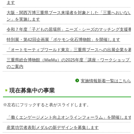
ます
大阪・関西万博三重県ブース来場者を対象とした「三重へおいない
ン」を実施します
令和７年度「子どもの居場所」ニーズ・シーズのマッチング支援事
特別展・第42回企画展「ポケモン化石博物館」を開催します
「オートモーティブワールド東京」三重県ブースへの出展企業を募
三重県総合博物館（MieMu）の2025年度「講座・ワークショップ
のご案内
実施情報新着一覧はこちら
現在募集中の事業
※左右にフリックすると表がスライドします。
「働くエンゲージメント向上オンラインフォーラム」を開催します
産業功労者表彰メダルの新デザインを募集します