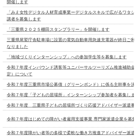
開催します
「みえ女性デジタル人材育成事業ーデジタルスキルで広がるワタシ
講者を募集します
「三重県２０２５棚田スタンプラリー」を開催します
三重県尾鷲庁舎駐車場に設置の電気自動車用急速充電器が終日ご利
なりました
「地域づくりインターンシップ」への参加学生等を募集します
令和７年度インバウンド誘客等ユニバーサルツーリズム推進補助金
定）について
令和７年度三重県市場公募債（グリーンボンド）に係る主幹事を決
令和７年度「子どもの居場所」インターンシップ参加者を募集しま
令和７年度 三重県子どもの居場所づくり応援アドバイザー派遣事
令和７年度はじめての障がい者雇用支援事業 専門家派遣企業を募集
令和７年度障がい者等の多様で柔軟な働き方推進アドバイザー派遣