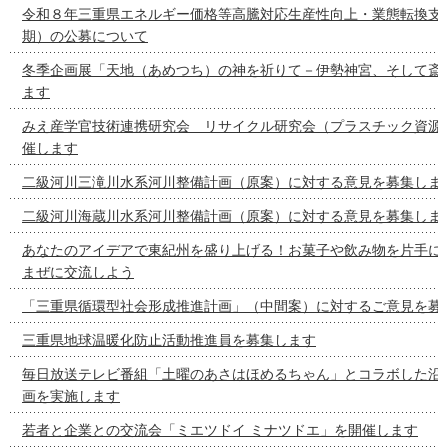
令和８年三重県エネルギー価格等高騰対応生産性向上・業態転換支
期）の公募について
冬季企画展「天地（あめつち）の神を祈りて－伊勢神宮、そして斎
ます
みえ産学官技術連携研究会 リサイクル研究会（プラスチック資源
催します
二級河川三滝川水系河川整備計画（原案）に対する意見を募集しま
二級河川海蔵川水系河川整備計画（原案）に対する意見を募集しま
あなたのアイデアで東紀州を盛り上げる！お菓子や飲み物を片手に
まぜに交流しよう
「三重県循環型社会形成推進計画」（中間案）に対するご意見を募
三重県地球温暖化防止活動推進員を募集します
毎日放送テレビ番組「土曜のあさはほめるちゃん」とコラボした沿
画を実施します
若者と企業との交流会「ミエツドイ ミナツドエ」を開催します