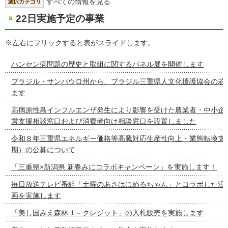
すべての情報を見る
選択カテゴリ
22日実施予定の事業
※左右にフリックすると表がスライドします。
ハンセン病問題の歴史と取組に関するパネル展を開催します
ブラジル・サンパウロ州から、ブラジル三重県人文化援護協会の若
ます
高病原性鳥インフルエンザ発生により影響を受けた農業者・中小企
営支援相談窓口および消費者向け相談窓口を設置しました
令和８年三重県エネルギー価格等高騰対応生産性向上・業態転換支
期）の公募について
「三重県×新潟県 新春みにコラボキャンペーン」を実施します！
毎日放送テレビ番組「土曜のあさはほめるちゃん」とコラボした沿
画を実施します
「美し国みえ森林Ｊ－クレジット」の入札販売を実施します