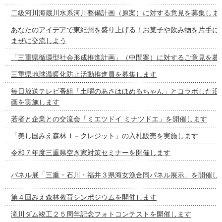
二級河川海蔵川水系河川整備計画（原案）に対する意見を募集しま
あなたのアイデアで東紀州を盛り上げる！お菓子や飲み物を片手に
まぜに交流しよう
「三重県循環型社会形成推進計画」（中間案）に対するご意見を募
三重県地球温暖化防止活動推進員を募集します
毎日放送テレビ番組「土曜のあさはほめるちゃん」とコラボした沿
画を実施します
若者と企業との交流会「ミエツドイ ミナツドエ」を開催します
「美し国みえ森林Ｊ－クレジット」の入札販売を実施します
令和７年度三重県空き家対策セミナーを開催します
パネル展「三重・石川・福井３県海女漁合同パネル展示」を開催し
第４回みえ森林教育シンポジウムを開催します
滝川ダム竣工２５周年記念フォトコンテストを開催します