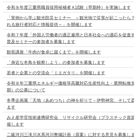
令和８年度三重県職員採用候補者Ａ試験（早期枠）を実施します
「実例から学ぶ観光防災セミナー ～観光地で災害が起こったら？
れる旅行者対応と情報提供～」を開催します
令和７年度「外国人労働者の適正雇用と日本社会への適応を促進す
普及セミナーの参加者を募集します
館長講座「牛肉が食卓に届くまで」を開催します
「身近な冬鳥を観察しよう」の参加者を募集します
若者と企業との交流会「ミエガタリ」を開催します
令和８年三重県エネルギー価格等高騰対応生産性向上・業態転換支
期）の公募について
冬季企画展「天地（あめつち）の神を祈りて－伊勢神宮、そして斎
ます
みえ産学官技術連携研究会 リサイクル研究会（プラスチック資源
催します
二級河川三滝川水系河川整備計画（原案）に対する意見を募集しま