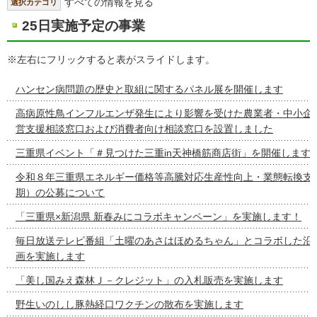
すべての情報を見る
選択カテゴリ
25日実施予定の事業
※左右にフリックすると表がスライドします。
ハンセン病問題の歴史と取組に関するパネル展を開催します
高病原性鳥インフルエンザ発生により影響を受けた農業者・中小企
営支援相談窓口および消費者向け相談窓口を設置しました
三重県イベント「＃見つけた三重in天神橋筋商店街」を開催します
令和８年三重県エネルギー価格等高騰対応生産性向上・業態転換支
期）の公募について
「三重県×新潟県 新春みにコラボキャンペーン」を実施します！
毎日放送テレビ番組「土曜のあさはほめるちゃん」とコラボした沿
画を実施します
「美し国みえ森林Ｊ－クレジット」の入札販売を実施します
野生いのしし豚熱経口ワクチンの散布を実施します