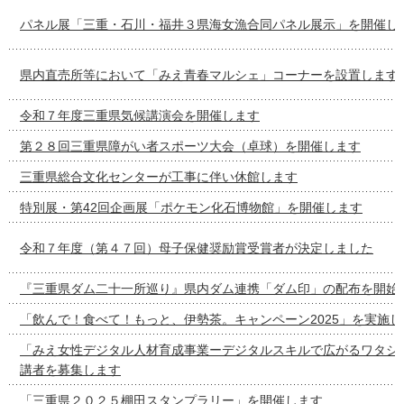
パネル展「三重・石川・福井３県海女漁合同パネル展示」を開催し
県内直売所等において「みえ青春マルシェ」コーナーを設置します
令和７年度三重県気候講演会を開催します
第２８回三重県障がい者スポーツ大会（卓球）を開催します
三重県総合文化センターが工事に伴い休館します
特別展・第42回企画展「ポケモン化石博物館」を開催します
令和７年度（第４７回）母子保健奨励賞受賞者が決定しました
『三重県ダム二十一所巡り』県内ダム連携「ダム印」の配布を開始
「飲んで！食べて！もっと、伊勢茶。キャンペーン2025」を実施し
「みえ女性デジタル人材育成事業ーデジタルスキルで広がるワタシ
講者を募集します
「三重県２０２５棚田スタンプラリー」を開催します