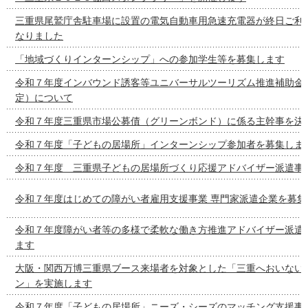
三重県尾鷲庁舎駐車場に設置の電気自動車用急速充電器が終日ご利
なりました
「地域づくりインターンシップ」への参加学生等を募集します
令和７年度インバウンド誘客等ユニバーサルツーリズム推進補助金
定）について
令和７年度三重県市場公募債（グリーンボンド）に係る主幹事を決
令和７年度「子どもの居場所」インターンシップ参加者を募集しま
令和７年度 三重県子どもの居場所づくり応援アドバイザー派遣事
令和７年度はじめての障がい者雇用支援事業 専門家派遣企業を募集
令和７年度障がい者等の多様で柔軟な働き方推進アドバイザー派遣
ます
大阪・関西万博三重県ブース来場者を対象とした「三重へおいない
ン」を実施します
令和７年度「子どもの居場所」ニーズ・シーズのマッチング支援事