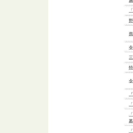
施
「
野
県
令
三
特
令
『
「
「
募
「