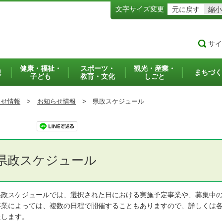
文字サイズ変更
元に戻す
縮小
サイ
健康・福祉・
スポーツ・
観光・産業・
犯
まちづく
子ども
教育・文化
しごと
らせ情報
>
お知らせ情報
>
県政スケジュール
ツイート
県政スケジュール
政スケジュールでは、選択された日における実施予定事業や、募集中の
業によっては、複数の日程で開催することもありますので、詳しくは各
たします。