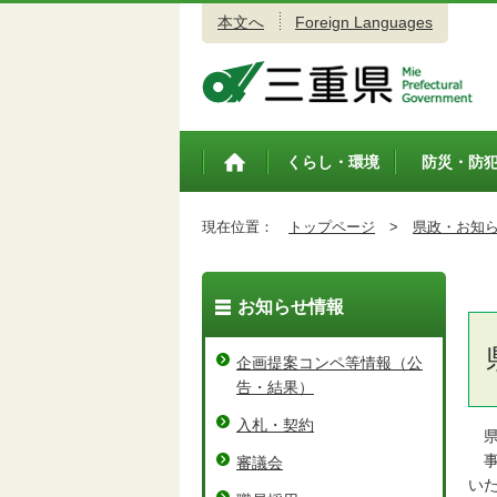
本文へ
Foreign Languages
三重県公式ウェブサイト
くらし・環境
防災・防
トップペ
ージ
現在位置：
トップページ
>
県政・お知
お知らせ情報
企画提案コンペ等情報（公
告・結果）
入札・契約
県
事
審議会
い