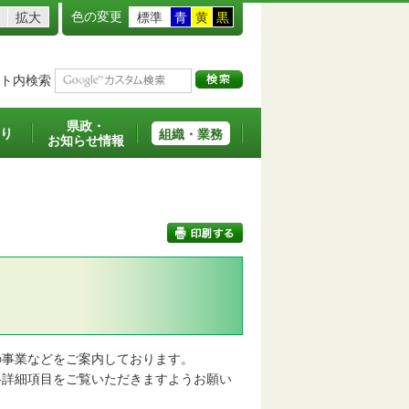
色の変更
拡大
標準
青
黄
黒
ト内検索
県政・
り
組織・業務
お知らせ情報
印刷する
事業などをご案内しております。
詳細項目をご覧いただきますようお願い