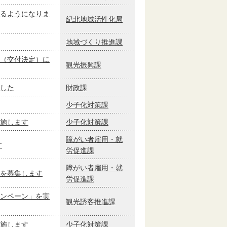
るようになりま
紀北地域活性化局
地域づくり推進課
（交付決定）に
観光振興課
した
財政課
少子化対策課
施します
少子化対策課
障がい者雇用・就
す
労促進課
障がい者雇用・就
を募集します
労促進課
ンペーン」を実
観光誘客推進課
施します
少子化対策課