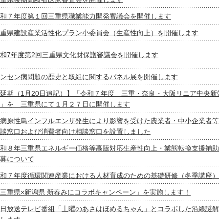
和７年度第１回三重県職業能力開発審議会を開催します
重県建設産業活性化プラン小委員会（生産性向上）を開催します
和7年度第2回三重県文化財保護審議会を開催します
ンセン病問題の歴史と取組に関するパネル展を開催します
延期（1月20日追記）】「令和７年度 三重・奈良・大阪リニア中央新
」を 三重県にて１月２７日に開催します
病原性鳥インフルエンザ発生により影響を受けた農業者・中小企業者等
談窓口および消費者向け相談窓口を設置しました
和８年三重県エネルギー価格等高騰対応生産性向上・業態転換支援補助
募について
和７年度循環関連産業における人材育成のための基礎研修（冬季講座）
三重県×新潟県 新春みにコラボキャンペーン」を実施します！
日放送テレビ番組「土曜のあさはほめるちゃん」とコラボした沿線謎解