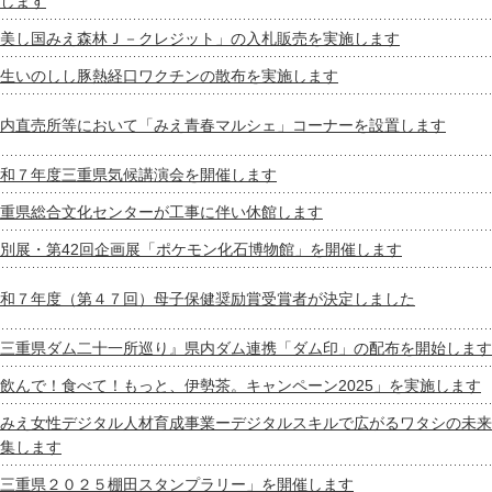
します
美し国みえ森林Ｊ－クレジット」の入札販売を実施します
生いのしし豚熱経口ワクチンの散布を実施します
内直売所等において「みえ青春マルシェ」コーナーを設置します
和７年度三重県気候講演会を開催します
重県総合文化センターが工事に伴い休館します
別展・第42回企画展「ポケモン化石博物館」を開催します
和７年度（第４７回）母子保健奨励賞受賞者が決定しました
三重県ダム二十一所巡り』県内ダム連携「ダム印」の配布を開始します
飲んで！食べて！もっと、伊勢茶。キャンペーン2025」を実施します
みえ女性デジタル人材育成事業ーデジタルスキルで広がるワタシの未来
集します
三重県２０２５棚田スタンプラリー」を開催します