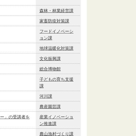
森林・林業経営課
家畜防疫対策課
フードイノベーシ
ョン課
地球温暖化対策課
文化振興課
総合博物館
子どもの育ち支援
課
河川課
農産園芸課
ー」の受講者を
産業イノベーショ
ン推進課
農山漁村づくり課