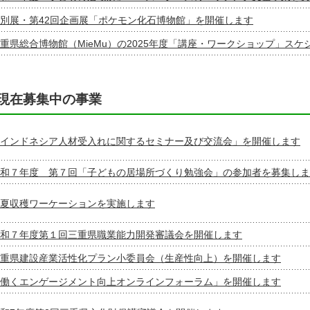
別展・第42回企画展「ポケモン化石博物館」を開催します
重県総合博物館（MieMu）の2025年度「講座・ワークショップ」ス
現在募集中の事業
インドネシア人材受入れに関するセミナー及び交流会」を開催します
和７年度 第７回「子どもの居場所づくり勉強会」の参加者を募集しま
夏収穫ワーケーションを実施します
和７年度第１回三重県職業能力開発審議会を開催します
重県建設産業活性化プラン小委員会（生産性向上）を開催します
働くエンゲージメント向上オンラインフォーラム」を開催します