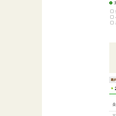
選
令
三