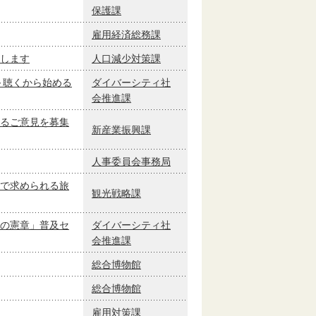
保護課
雇用経済総務課
します
人口減少対策課
～聴くから始める
ダイバーシティ社
会推進課
るご意見を募集
新産業振興課
人事委員会事務局
で求められる旅
観光戦略課
の憲章」普及セ
ダイバーシティ社
会推進課
総合博物館
総合博物館
雇用対策課