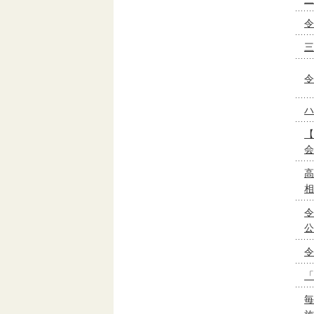
令
三
令
ハ
【
会
高
相
令
公
令
「
毎