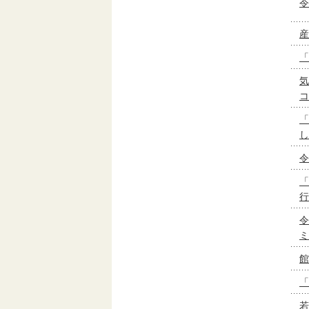
令
産
「
コ
「
し
令
「
行
令
ミ
館
「
若