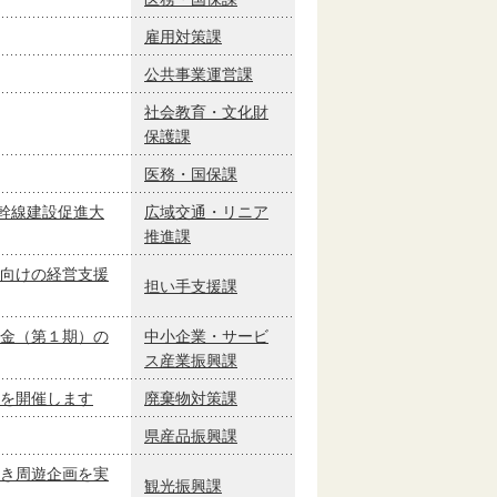
雇用対策課
公共事業運営課
社会教育・文化財
保護課
医務・国保課
幹線建設促進大
広域交通・リニア
推進課
向けの経営支援
担い手支援課
金（第１期）の
中小企業・サービ
ス産業振興課
を開催します
廃棄物対策課
県産品振興課
き周遊企画を実
観光振興課