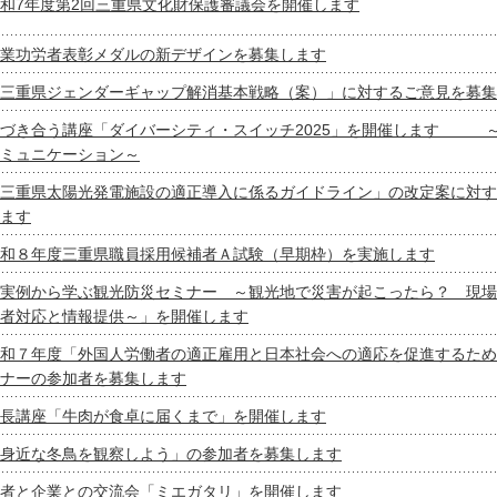
和7年度第2回三重県文化財保護審議会を開催します
業功労者表彰メダルの新デザインを募集します
三重県ジェンダーギャップ解消基本戦略（案）」に対するご意見を募集
気づき合う講座「ダイバーシティ・スイッチ2025」を開催します 
ミュニケーション～
三重県太陽光発電施設の適正導入に係るガイドライン」の改定案に対す
ます
和８年度三重県職員採用候補者Ａ試験（早期枠）を実施します
実例から学ぶ観光防災セミナー ～観光地で災害が起こったら？ 現場
者対応と情報提供～」を開催します
和７年度「外国人労働者の適正雇用と日本社会への適応を促進するため
ナーの参加者を募集します
長講座「牛肉が食卓に届くまで」を開催します
身近な冬鳥を観察しよう」の参加者を募集します
者と企業との交流会「ミエガタリ」を開催します