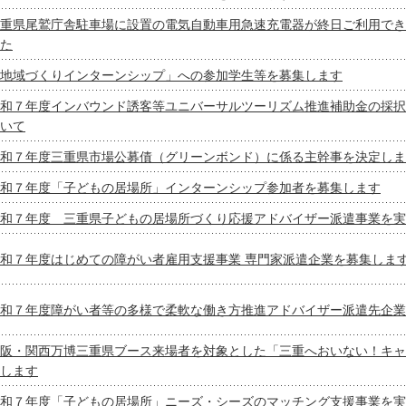
重県尾鷲庁舎駐車場に設置の電気自動車用急速充電器が終日ご利用でき
た
地域づくりインターンシップ」への参加学生等を募集します
和７年度インバウンド誘客等ユニバーサルツーリズム推進補助金の採択
いて
和７年度三重県市場公募債（グリーンボンド）に係る主幹事を決定しま
和７年度「子どもの居場所」インターンシップ参加者を募集します
和７年度 三重県子どもの居場所づくり応援アドバイザー派遣事業を実
和７年度はじめての障がい者雇用支援事業 専門家派遣企業を募集しま
和７年度障がい者等の多様で柔軟な働き方推進アドバイザー派遣先企業
阪・関西万博三重県ブース来場者を対象とした「三重へおいない！キャ
します
和７年度「子どもの居場所」ニーズ・シーズのマッチング支援事業を実