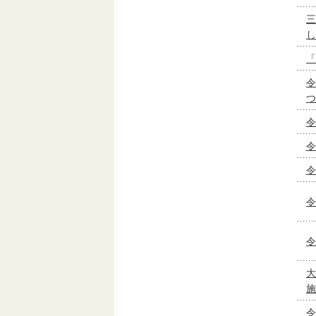
三
し
「
令
つ
令
令
令
令
令
大
施
令