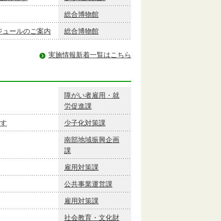
総合博物館
ケジュールのご案内
総合博物館
実施情報新着一覧はこちら
障がい者雇用・就
労促進課
す
少子化対策課
南部地域振興企画
課
雇用対策課
公共事業運営課
雇用対策課
社会教育・文化財