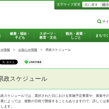
文字サイズ変更
元に戻す
縮小
サイ
健康・福祉・
スポーツ・
観光・産業・
犯
まちづく
子ども
教育・文化
しごと
らせ情報
>
お知らせ情報
>
県政スケジュール
県政スケジュール
政スケジュールでは、選択された日における実施予定事業や、募集中の
業によっては、複数の日程で開催することもありますので、詳しくは各
たします。