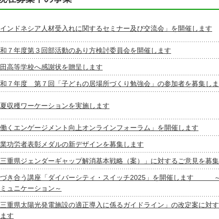
インドネシア人材受入れに関するセミナー及び交流会」を開催します
和７年度第３回部活動のあり方検討委員会を開催します
田高等学校へ感謝状を贈呈します
和７年度 第７回「子どもの居場所づくり勉強会」の参加者を募集しま
夏収穫ワーケーションを実施します
働くエンゲージメント向上オンラインフォーラム」を開催します
業功労者表彰メダルの新デザインを募集します
三重県ジェンダーギャップ解消基本戦略（案）」に対するご意見を募集
気づき合う講座「ダイバーシティ・スイッチ2025」を開催します 
ミュニケーション～
三重県太陽光発電施設の適正導入に係るガイドライン」の改定案に対す
ます