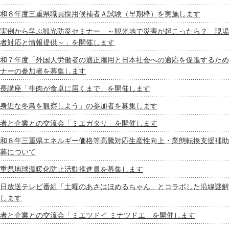
和８年度三重県職員採用候補者Ａ試験（早期枠）を実施します
実例から学ぶ観光防災セミナー ～観光地で災害が起こったら？ 現場
者対応と情報提供～」を開催します
和７年度「外国人労働者の適正雇用と日本社会への適応を促進するため
ナーの参加者を募集します
長講座「牛肉が食卓に届くまで」を開催します
身近な冬鳥を観察しよう」の参加者を募集します
者と企業との交流会「ミエガタリ」を開催します
和８年三重県エネルギー価格等高騰対応生産性向上・業態転換支援補助
募について
重県地球温暖化防止活動推進員を募集します
日放送テレビ番組「土曜のあさはほめるちゃん」とコラボした沿線謎解
します
者と企業との交流会「ミエツドイ ミナツドエ」を開催します