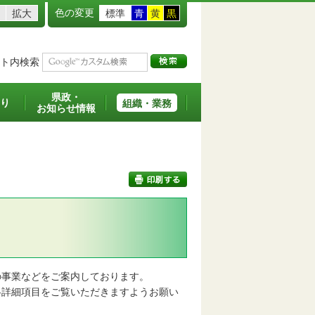
色の変更
拡大
標準
青
黄
黒
ト内検索
県政・
り
組織・業務
お知らせ情報
印刷する
事業などをご案内しております。
詳細項目をご覧いただきますようお願い