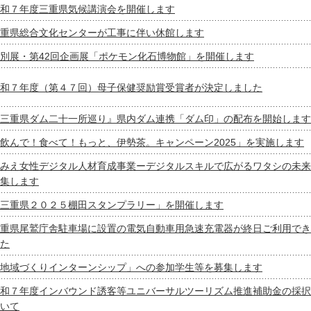
和７年度三重県気候講演会を開催します
重県総合文化センターが工事に伴い休館します
別展・第42回企画展「ポケモン化石博物館」を開催します
和７年度（第４７回）母子保健奨励賞受賞者が決定しました
三重県ダム二十一所巡り』県内ダム連携「ダム印」の配布を開始します
飲んで！食べて！もっと、伊勢茶。キャンペーン2025」を実施します
みえ女性デジタル人材育成事業ーデジタルスキルで広がるワタシの未来
集します
三重県２０２５棚田スタンプラリー」を開催します
重県尾鷲庁舎駐車場に設置の電気自動車用急速充電器が終日ご利用でき
た
地域づくりインターンシップ」への参加学生等を募集します
和７年度インバウンド誘客等ユニバーサルツーリズム推進補助金の採択
いて