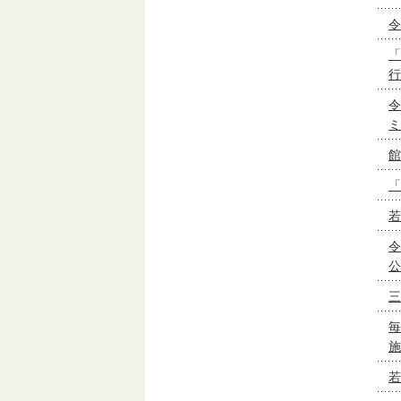
令
「
行
令
ミ
館
「
若
令
公
三
毎
施
若