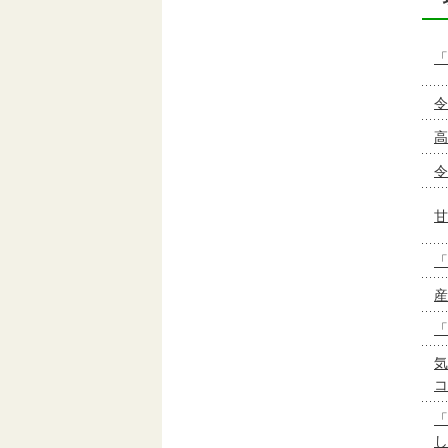
「
令
高
令
甘
「
産
「
コ
「
し