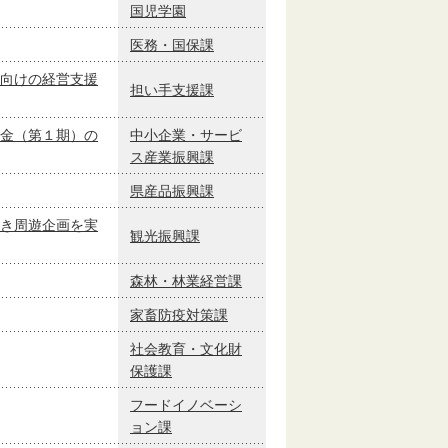
国児学園
医務・国保課
向けの経営支援
担い手支援課
金（第１期）の
中小企業・サービ
ス産業振興課
県産品振興課
き周遊企画を実
観光振興課
森林・林業経営課
家畜防疫対策課
社会教育・文化財
保護課
フードイノベーシ
ョン課