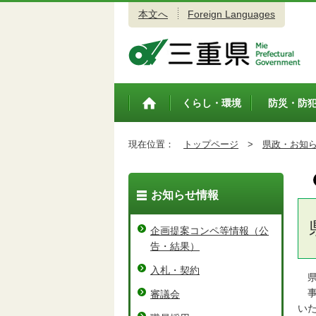
本文へ
Foreign Languages
三重県公式ウェブサイト
くらし・環境
防災・防
トップペ
ージ
現在位置：
トップページ
>
県政・お知
お知らせ情報
企画提案コンペ等情報（公
告・結果）
入札・契約
県
事
審議会
い