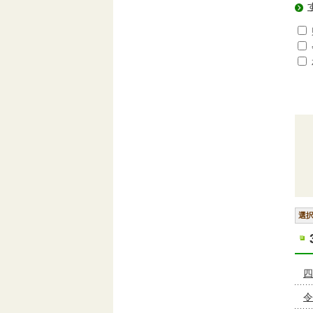
選
四
令