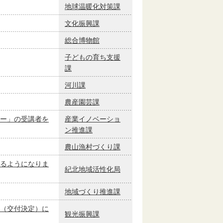
地球温暖化対策課
文化振興課
総合博物館
子どもの育ち支援
課
河川課
農産園芸課
ー」の受講者を
産業イノベーショ
ン推進課
農山漁村づくり課
るようになりま
紀北地域活性化局
地域づくり推進課
（交付決定）に
観光振興課