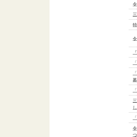
令
三
特
令
『
「
「
募
「
三
し
「
令
つ