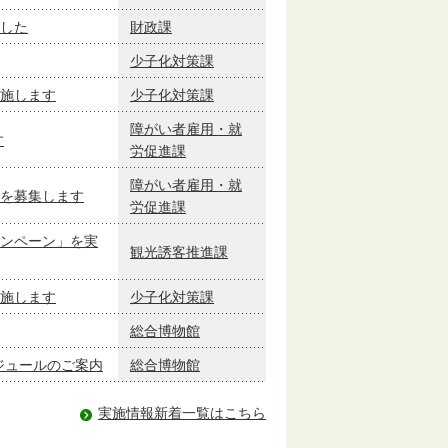
した
財政課
少子化対策課
施します
少子化対策課
障がい者雇用・就
す
労促進課
障がい者雇用・就
を募集します
労促進課
ンペーン」を実
観光誘客推進課
施します
少子化対策課
総合博物館
ケジュールのご案内
総合博物館
実施情報新着一覧はこちら