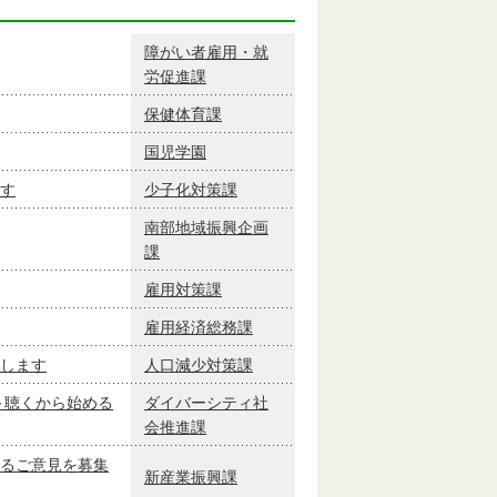
障がい者雇用・就
労促進課
保健体育課
国児学園
す
少子化対策課
南部地域振興企画
課
雇用対策課
雇用経済総務課
します
人口減少対策課
～聴くから始める
ダイバーシティ社
会推進課
るご意見を募集
新産業振興課