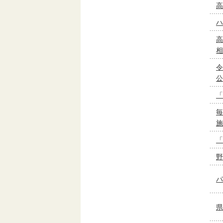
高
ハ
高
相
令
公
「
毎
施
「
野
パ
県