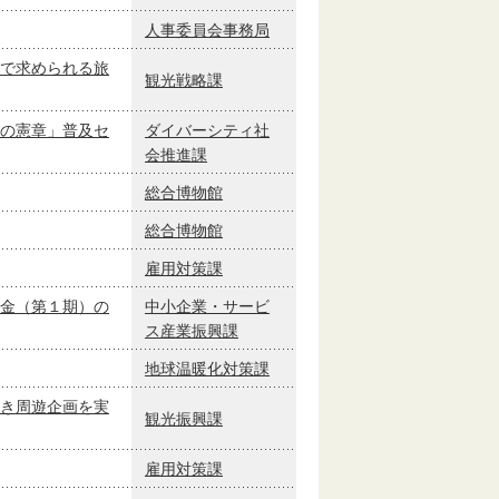
人事委員会事務局
で求められる旅
観光戦略課
の憲章」普及セ
ダイバーシティ社
会推進課
総合博物館
総合博物館
雇用対策課
金（第１期）の
中小企業・サービ
ス産業振興課
地球温暖化対策課
き周遊企画を実
観光振興課
雇用対策課