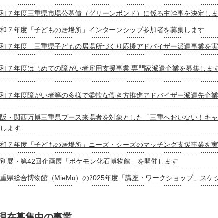
和７年度三重県市場公募債（グリーンボンド）に係る主幹事を決定しま
和７年度「子どもの居場所」インターンシップ参加者を募集します
和７年度 三重県子どもの居場所づくり応援アドバイザー派遣事業を実
和７年度はじめての障がい者雇用支援事業 専門家派遣企業を募集しま
和７年度障がい者等の多様で柔軟な働き方推進アドバイザー派遣先企業
阪・関西万博三重県ブース来場者を対象とした「三重へおいない！キャ
します
和７年度「子どもの居場所」ニーズ・シーズのマッチング支援事業を実
別展・第42回企画展「ポケモン化石博物館」を開催します
重県総合博物館（MieMu）の2025年度「講座・ワークショップ」ス
現在募集中の事業