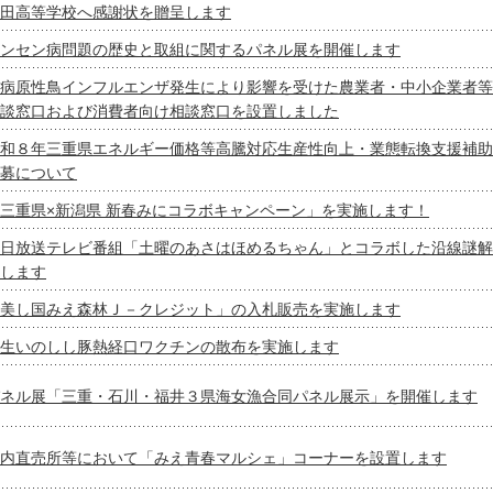
田高等学校へ感謝状を贈呈します
ンセン病問題の歴史と取組に関するパネル展を開催します
病原性鳥インフルエンザ発生により影響を受けた農業者・中小企業者等
談窓口および消費者向け相談窓口を設置しました
和８年三重県エネルギー価格等高騰対応生産性向上・業態転換支援補助
募について
三重県×新潟県 新春みにコラボキャンペーン」を実施します！
日放送テレビ番組「土曜のあさはほめるちゃん」とコラボした沿線謎解
します
美し国みえ森林Ｊ－クレジット」の入札販売を実施します
生いのしし豚熱経口ワクチンの散布を実施します
ネル展「三重・石川・福井３県海女漁合同パネル展示」を開催します
内直売所等において「みえ青春マルシェ」コーナーを設置します