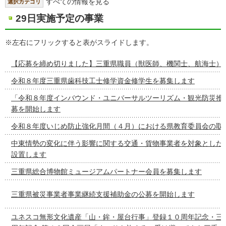
すべての情報を見る
選択カテゴリ
29日実施予定の事業
※左右にフリックすると表がスライドします。
【応募を締め切りました】三重県職員（獣医師、機関士、航海士）
令和８年度三重県歯科技工士修学資金修学生を募集します
「令和８年度インバウンド・ユニバーサルツーリズム・観光防災推
募を開始します
令和８年度いじめ防止強化月間（４月）における県教育委員会の取
中東情勢の変化に伴う影響に関する交通・貨物事業者を対象とした
設置します
三重県総合博物館ミュージアムパートナー会員を募集します
三重県被災事業者事業継続支援補助金の公募を開始します
ユネスコ無形文化遺産「山・鉾・屋台行事」登録１０周年記念・三