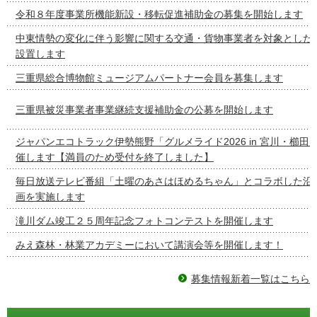
令和８年度事業所機能新設・移転促進補助金の募集を開始します
中東情勢の変化に伴う影響に関する交通・貨物事業者を対象とした
設置します
三重県総合博物館ミュージアムパートナー会員を募集します
三重県被災事業者事業継続支援補助金の公募を開始します
ジャパンエコトラック伊勢熊野「グルメライド2026 in 宮川・櫛田
催します【満員のため受付を終了しました】
毎日放送テレビ番組「土曜のあさはほめるちゃん」とコラボした沿
画を実施します
滝川ダム竣工２５周年記念フォトコンテストを開催します
みえ森林・林業アカデミーにおいて講演会等を開催します！
募集情報新着一覧はこちら