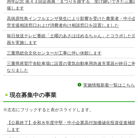
周年記念 第４３回企画展「まつりを旅する 受け継いできた三重の
催します
高病原性鳥インフルエンザ発生により影響を受けた農業者・中小企
営支援相談窓口および消費者向け相談窓口を設置しました
毎日放送テレビ番組「土曜のあさはほめるちゃん」とコラボした沿
画を実施します
三重県総合文化センターが工事に伴い休館します
三重県尾鷲庁舎駐車場に設置の電気自動車用急速充電器が終日ご利
なりました
実施情報新着一覧はこちら
現在募集中の事業
※左右にフリックすると表がスライドします。
【公募終了】令和８年度中堅・中小企業高付加価値化投資促進補助
します