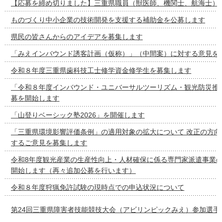
【応募を締め切りました】三重県職員（獣医師、機関士、航海士）
ものづくり中小企業の技術開発を支援する補助金を公募します
県民の皆さんからのアイデアを募集します
「みえインバウンド誘客計画（仮称）」（中間案）に対する意見を
令和８年度三重県歯科技工士修学資金修学生を募集します
「令和８年度インバウンド・ユニバーサルツーリズム・観光防災推
募を開始します
「山登りベーシック塾2026」を開催します
「三重県環境影響評価条例」の適用対象の拡大について 改正の方向
するご意見を募集します
令和8年度観光産業の生産性向上・人材確保に係る専門家派遣事業
開始します（再々追加公募を行います）
令和８年度狩猟免許試験の現時点での申込状況について
第24回三重県障害者技能競技大会（アビリンピックみえ）参加選手