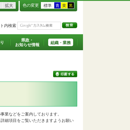
色の変更
拡大
標準
青
黄
黒
ト内検索
県政・
り
組織・業務
お知らせ情報
印刷する
事業などをご案内しております。
詳細項目をご覧いただきますようお願い