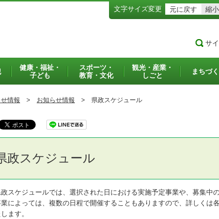
文字サイズ変更
元に戻す
縮小
サイ
健康・福祉・
スポーツ・
観光・産業・
犯
まちづく
子ども
教育・文化
しごと
らせ情報
>
お知らせ情報
>
県政スケジュール
県政スケジュール
政スケジュールでは、選択された日における実施予定事業や、募集中の
業によっては、複数の日程で開催することもありますので、詳しくは各
たします。