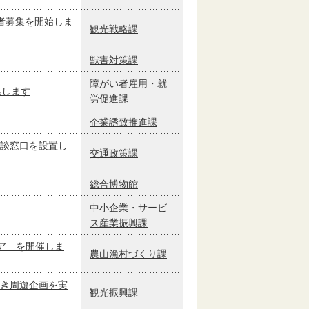
者募集を開始しま
観光戦略課
獣害対策課
障がい者雇用・就
集します
労促進課
企業誘致推進課
談窓口を設置し
交通政策課
総合博物館
中小企業・サービ
ス産業振興課
リア」を開催しま
農山漁村づくり課
き周遊企画を実
観光振興課