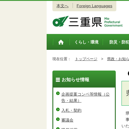
本文へ
Foreign Languages
三重県公式ウェブサイト
くらし・環境
防災・防
トップペ
ージ
現在位置：
トップページ
>
県政・お知
お知らせ情報
企画提案コンペ等情報（公
告・結果）
入札・契約
県
事
審議会
い