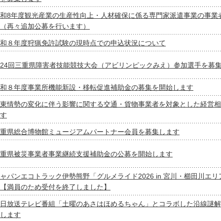
和8年度観光産業の生産性向上・人材確保に係る専門家派遣事業の事業
（再々追加公募を行います）
和８年度狩猟免許試験の現時点での申込状況について
24回三重県障害者技能競技大会（アビリンピックみえ）参加選手を募
和８年度事業所機能新設・移転促進補助金の募集を開始します
東情勢の変化に伴う影響に関する交通・貨物事業者を対象とした経営相
す
重県総合博物館ミュージアムパートナー会員を募集します
重県被災事業者事業継続支援補助金の公募を開始します
ャパンエコトラック伊勢熊野「グルメライド2026 in 宮川・櫛田川エ
【満員のため受付を終了しました】
日放送テレビ番組「土曜のあさはほめるちゃん」とコラボした沿線謎解
します