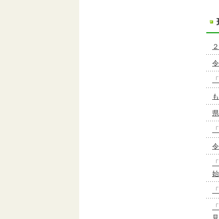
２
令
「
も
県
「
令
「
始
「
「
見