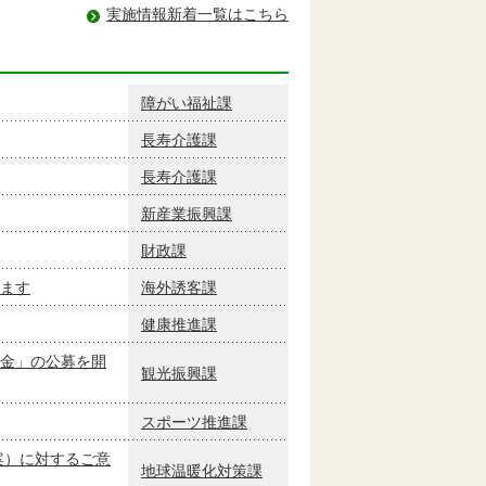
実施情報新着一覧はこちら
障がい福祉課
長寿介護課
長寿介護課
新産業振興課
財政課
ます
海外誘客課
健康推進課
金」の公募を開
観光振興課
スポーツ推進課
案）に対するご意
地球温暖化対策課