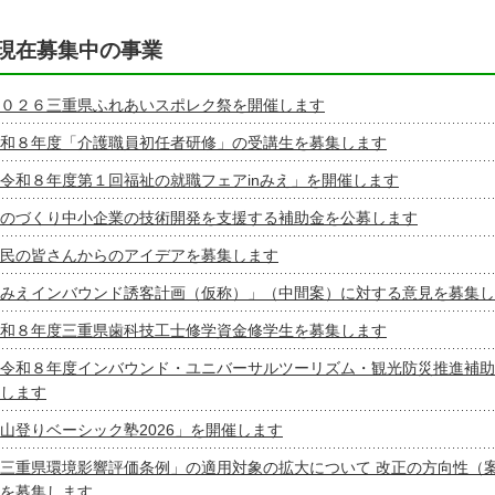
現在募集中の事業
０２６三重県ふれあいスポレク祭を開催します
和８年度「介護職員初任者研修」の受講生を募集します
令和８年度第１回福祉の就職フェアinみえ」を開催します
のづくり中小企業の技術開発を支援する補助金を公募します
民の皆さんからのアイデアを募集します
みえインバウンド誘客計画（仮称）」（中間案）に対する意見を募集し
和８年度三重県歯科技工士修学資金修学生を募集します
令和８年度インバウンド・ユニバーサルツーリズム・観光防災推進補助
します
山登りベーシック塾2026」を開催します
三重県環境影響評価条例」の適用対象の拡大について 改正の方向性（
を募集します