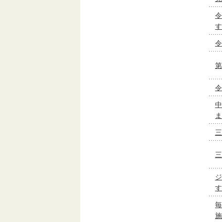
令
す
令
第
令
中
ま
三
三
ジ
す
毎
施