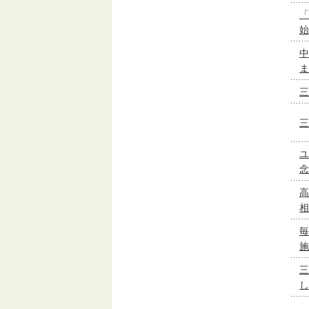
「
始
中
ま
三
三
ユ
念
高
相
毎
施
三
し