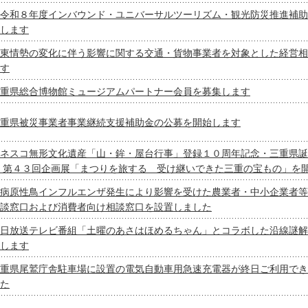
令和８年度インバウンド・ユニバーサルツーリズム・観光防災推進補助
します
東情勢の変化に伴う影響に関する交通・貨物事業者を対象とした経営相
す
重県総合博物館ミュージアムパートナー会員を募集します
重県被災事業者事業継続支援補助金の公募を開始します
ネスコ無形文化遺産「山・鉾・屋台行事」登録１０周年記念・三重県誕
 第４３回企画展「まつりを旅する 受け継いできた三重の宝もの」を
病原性鳥インフルエンザ発生により影響を受けた農業者・中小企業者等
談窓口および消費者向け相談窓口を設置しました
日放送テレビ番組「土曜のあさはほめるちゃん」とコラボした沿線謎解
します
重県尾鷲庁舎駐車場に設置の電気自動車用急速充電器が終日ご利用でき
た