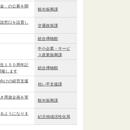
金」の公募を開
観光振興課
談窓口を設置し
交通政策課
総合博物館
中小企業・サービ
ス産業振興課
生１５０周年記
総合博物館
開催します
向けの経営支援
担い手支援課
き周遊企画を実
観光振興課
るようになりま
紀北地域活性化局