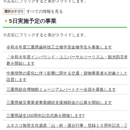
※左右にフリックすると表がスライドします。
すべての情報を見る
選択カテゴリ
5日実施予定の事業
※左右にフリックすると表がスライドします。
令和８年度三重県歯科技工士修学資金修学生を募集します
「令和８年度インバウンド・ユニバーサルツーリズム・観光防災推
募を開始します
中東情勢の変化に伴う影響に関する交通・貨物事業者を対象とした
設置します
三重県総合博物館ミュージアムパートナー会員を募集します
三重県被災事業者事業継続支援補助金の公募を開始します
三重県誕生150周年記念式典を開催します‼
ユネスコ無形文化遺産「山・鉾・屋台行事」登録１０周年記念・三