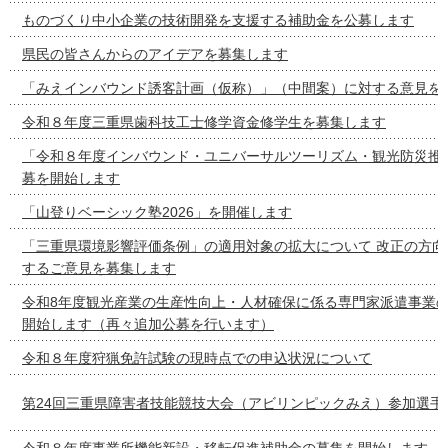
ものづくり中小企業の技術開発を支援する補助金を公募します
県民の皆さんからのアイデアを募集します
「みえインバウンド誘客計画（仮称）」（中間案）に対する意見を
令和８年度三重県歯科技工士修学資金修学生を募集します
「令和８年度インバウンド・ユニバーサルツーリズム・観光防災推
募を開始します
「山登りベーシック塾2026」を開催します
「三重県環境影響評価条例」の適用対象の拡大について 改正の方向
するご意見を募集します
令和8年度観光産業の生産性向上・人材確保に係る専門家派遣事業
開始します（再々追加公募を行います）
令和８年度狩猟免許試験の現時点での申込状況について
第24回三重県障害者技能競技大会（アビリンピックみえ）参加選手
令和８年度事業所機能新設・移転促進補助金の募集を開始します