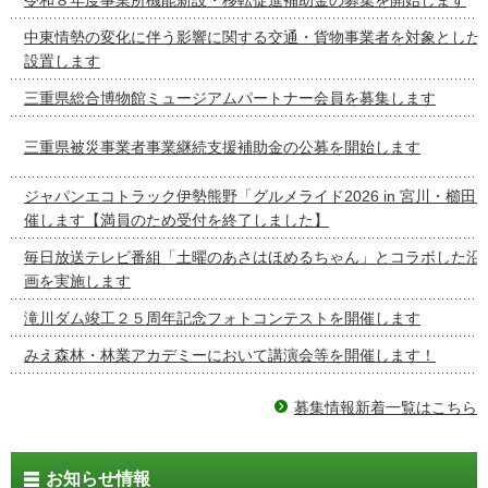
中東情勢の変化に伴う影響に関する交通・貨物事業者を対象とした
設置します
三重県総合博物館ミュージアムパートナー会員を募集します
三重県被災事業者事業継続支援補助金の公募を開始します
ジャパンエコトラック伊勢熊野「グルメライド2026 in 宮川・櫛田
催します【満員のため受付を終了しました】
毎日放送テレビ番組「土曜のあさはほめるちゃん」とコラボした沿
画を実施します
滝川ダム竣工２５周年記念フォトコンテストを開催します
みえ森林・林業アカデミーにおいて講演会等を開催します！
募集情報新着一覧はこちら
お知らせ情報