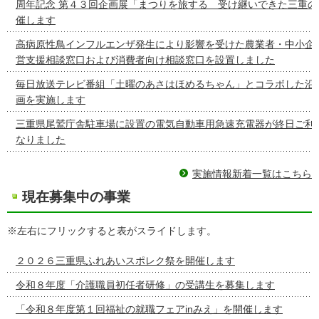
周年記念 第４３回企画展「まつりを旅する 受け継いできた三重の
催します
高病原性鳥インフルエンザ発生により影響を受けた農業者・中小企
営支援相談窓口および消費者向け相談窓口を設置しました
毎日放送テレビ番組「土曜のあさはほめるちゃん」とコラボした沿
画を実施します
三重県尾鷲庁舎駐車場に設置の電気自動車用急速充電器が終日ご利
なりました
実施情報新着一覧はこちら
現在募集中の事業
※左右にフリックすると表がスライドします。
２０２６三重県ふれあいスポレク祭を開催します
令和８年度「介護職員初任者研修」の受講生を募集します
「令和８年度第１回福祉の就職フェアinみえ」を開催します