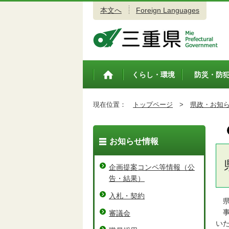
本文へ
Foreign Languages
三重県公式ウェブサイト
くらし・環境
防災・防
トップペ
ージ
現在位置：
トップページ
>
県政・お知
お知らせ情報
企画提案コンペ等情報（公
告・結果）
入札・契約
県
事
審議会
い