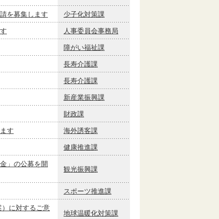
請を募集します
少子化対策課
す
人事委員会事務局
障がい福祉課
長寿介護課
長寿介護課
新産業振興課
財政課
ます
海外誘客課
健康推進課
金」の公募を開
観光振興課
スポーツ推進課
案）に対するご意
地球温暖化対策課