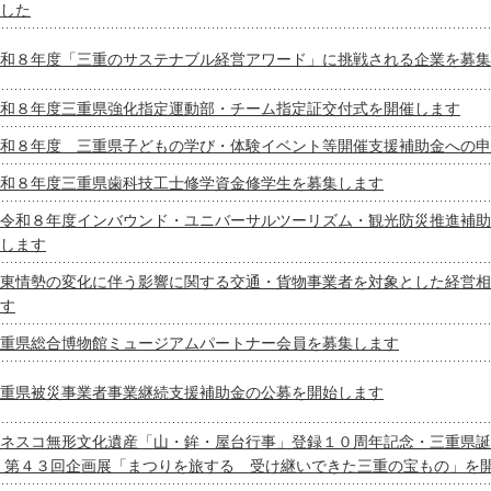
した
和８年度「三重のサステナブル経営アワード」に挑戦される企業を募集
和８年度三重県強化指定運動部・チーム指定証交付式を開催します
和８年度 三重県子どもの学び・体験イベント等開催支援補助金への申
和８年度三重県歯科技工士修学資金修学生を募集します
令和８年度インバウンド・ユニバーサルツーリズム・観光防災推進補助
します
東情勢の変化に伴う影響に関する交通・貨物事業者を対象とした経営相
す
重県総合博物館ミュージアムパートナー会員を募集します
重県被災事業者事業継続支援補助金の公募を開始します
ネスコ無形文化遺産「山・鉾・屋台行事」登録１０周年記念・三重県誕
 第４３回企画展「まつりを旅する 受け継いできた三重の宝もの」を