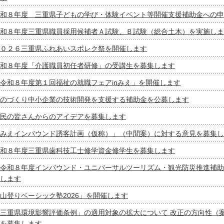
和８年度 三重県子どもの学び・体験イベント等開催支援補助金への申
和８年度三重県職員採用候補者Ａ試験、Ｂ試験（総合土木）を実施しま
０２６三重県ふれあいスポレク祭を開催します
和８年度「介護職員初任者研修」の受講生を募集します
令和８年度第１回福祉の就職フェアinみえ」を開催します
のづくり中小企業の技術開発を支援する補助金を公募します
民の皆さんからのアイデアを募集します
みえインバウンド誘客計画（仮称）」（中間案）に対する意見を募集し
和８年度三重県歯科技工士修学資金修学生を募集します
令和８年度インバウンド・ユニバーサルツーリズム・観光防災推進補助
します
山登りベーシック塾2026」を開催します
三重県環境影響評価条例」の適用対象の拡大について 改正の方向性（
を募集します