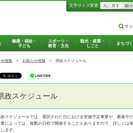
文字サイズ変更
元に戻す
縮小
サイ
健康・福祉・
スポーツ・
観光・産業・
犯
まちづく
子ども
教育・文化
しごと
らせ情報
>
お知らせ情報
>
県政スケジュール
県政スケジュール
政スケジュールでは、選択された日における実施予定事業や、募集中の
業によっては、複数の日程で開催することもありますので、詳しくは各
たします。