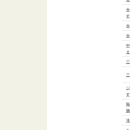
令
す
令
令
中
ま
三
三
ジ
す
毎
施
滝