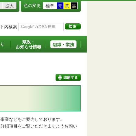
色の変更
拡大
標準
青
黄
黒
ト内検索
県政・
り
組織・業務
お知らせ情報
印刷する
事業などをご案内しております。
詳細項目をご覧いただきますようお願い