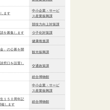
中小企業・サービ
します
ス産業振興課
競技力向上対策課
請を募集します
少子化対策課
健康推進課
金」の公募を開
観光振興課
談窓口を設置し
交通政策課
総合博物館
中小企業・サービ
ス産業振興課
生１５０周年記
総合博物館
開催します