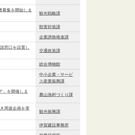
者募集を開始しま
観光戦略課
獣害対策課
企業誘致推進課
談窓口を設置し
交通政策課
総合博物館
中小企業・サービ
ス産業振興課
リア」を開催しま
農山漁村づくり課
き周遊企画を実
観光振興課
伊賀建設事務所