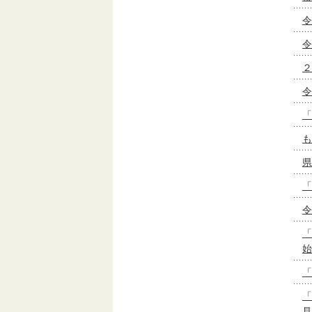
令
令
２
令
「
も
県
「
令
「
始
「
「
見