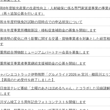
和8年度観光産業の生産性向上・人材確保に係る専門家派遣事業の事業
（再々追加公募を行います）
和８年度狩猟免許試験の現時点での申込状況について
和８年度事業所機能新設・移転促進補助金の募集を開始します
東情勢の変化に伴う影響に関する交通・貨物事業者を対象とした経営相
す
重県総合博物館ミュージアムパートナー会員を募集します
重県被災事業者事業継続支援補助金の公募を開始します
ャパンエコトラック伊勢熊野「グルメライド2026 in 宮川・櫛田川エ
【満員のため受付を終了しました】
日放送テレビ番組「土曜のあさはほめるちゃん」とコラボした沿線謎解
します
川ダム竣工２５周年記念フォトコンテストを開催します