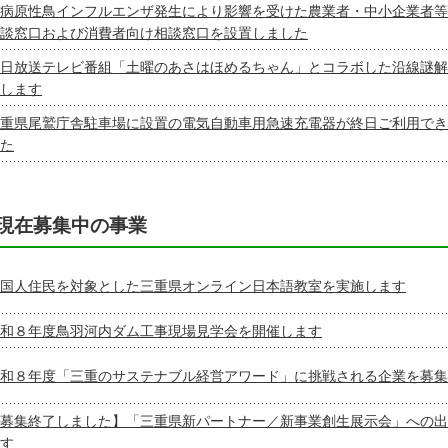
病原性鳥インフルエンザ発生により影響を受けた農業者・中小企業者等
談窓口および消費者向け相談窓口を設置しました
日放送テレビ番組「土曜のあさはほめるちゃん」とコラボした沿線謎解
します
重県尾鷲庁舎駐車場に設置の電気自動車用急速充電器が終日ご利用でき
た
現在募集中の事業
国人住民を対象とした三重県オンライン日本語教室を実施します
和８年度鳥羽河内ダム工事現場見学会を開催します
和８年度「三重のサステナブル経営アワード」に挑戦される企業を募集
募集終了しました】「三重県新パートナー／新事業創生展示会」への出
す