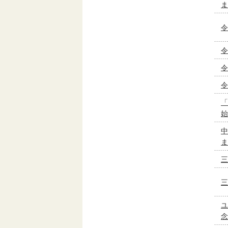
ま
令
令
令
令
「
始
中
ま
三
三
ユ
念