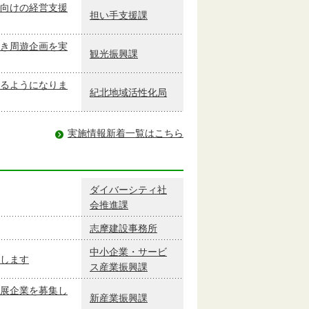
向けの経営支援
担い手支援課
き周遊企画を実
観光振興課
るようになりま
紀北地域活性化局
実施情報新着一覧はこちら
ダイバーシティ社
会推進課
志摩建設事務所
中小企業・サービ
します
ス産業振興課
展企業を募集し
新産業振興課