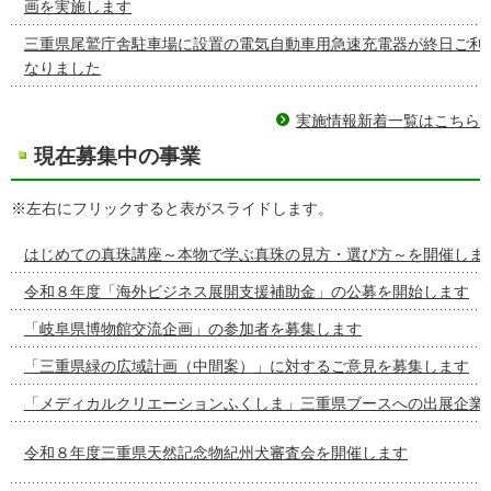
画を実施します
三重県尾鷲庁舎駐車場に設置の電気自動車用急速充電器が終日ご利
なりました
実施情報新着一覧はこちら
現在募集中の事業
※左右にフリックすると表がスライドします。
はじめての真珠講座～本物で学ぶ真珠の見方・選び方～を開催しま
令和８年度「海外ビジネス展開支援補助金」の公募を開始します
「岐阜県博物館交流企画」の参加者を募集します
「三重県緑の広域計画（中間案）」に対するご意見を募集します
「メディカルクリエーションふくしま」三重県ブースへの出展企業
令和８年度三重県天然記念物紀州犬審査会を開催します