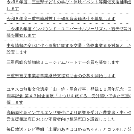
令和８年度 三重県子どもの学び・体験イベント等開催支援補助金
します
令和８年度三重県歯科技工士修学資金修学生を募集します
「令和８年度インバウンド・ユニバーサルツーリズム・観光防災推
募を開始します
中東情勢の変化に伴う影響に関する交通・貨物事業者を対象とした
設置します
三重県総合博物館ミュージアムパートナー会員を募集します
三重県被災事業者事業継続支援補助金の公募を開始します
ユネスコ無形文化遺産「山・鉾・屋台行事」登録１０周年記念・三
周年記念 第４３回企画展「まつりを旅する 受け継いできた三重の
催します
高病原性鳥インフルエンザ発生により影響を受けた農業者・中小企
営支援相談窓口および消費者向け相談窓口を設置しました
毎日放送テレビ番組「土曜のあさはほめるちゃん」とコラボした沿