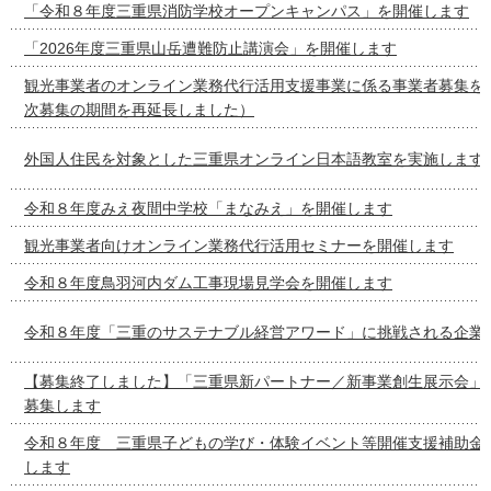
「令和８年度三重県消防学校オープンキャンパス」を開催します
「2026年度三重県山岳遭難防止講演会」を開催します
観光事業者のオンライン業務代行活用支援事業に係る事業者募集を
次募集の期間を再延長しました）
外国人住民を対象とした三重県オンライン日本語教室を実施します
令和８年度みえ夜間中学校「まなみえ」を開催します
観光事業者向けオンライン業務代行活用セミナーを開催します
令和８年度鳥羽河内ダム工事現場見学会を開催します
令和８年度「三重のサステナブル経営アワード」に挑戦される企業
【募集終了しました】「三重県新パートナー／新事業創生展示会」
募集します
令和８年度 三重県子どもの学び・体験イベント等開催支援補助金
します