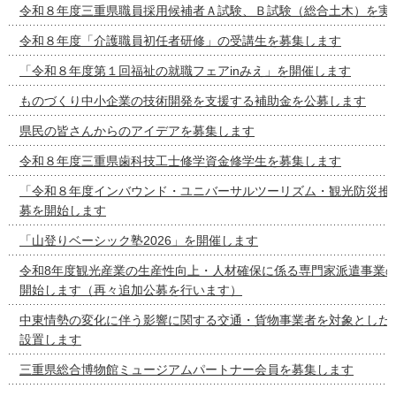
令和８年度三重県職員採用候補者Ａ試験、Ｂ試験（総合土木）を実
令和８年度「介護職員初任者研修」の受講生を募集します
「令和８年度第１回福祉の就職フェアinみえ」を開催します
ものづくり中小企業の技術開発を支援する補助金を公募します
県民の皆さんからのアイデアを募集します
令和８年度三重県歯科技工士修学資金修学生を募集します
「令和８年度インバウンド・ユニバーサルツーリズム・観光防災推
募を開始します
「山登りベーシック塾2026」を開催します
令和8年度観光産業の生産性向上・人材確保に係る専門家派遣事業
開始します（再々追加公募を行います）
中東情勢の変化に伴う影響に関する交通・貨物事業者を対象とした
設置します
三重県総合博物館ミュージアムパートナー会員を募集します