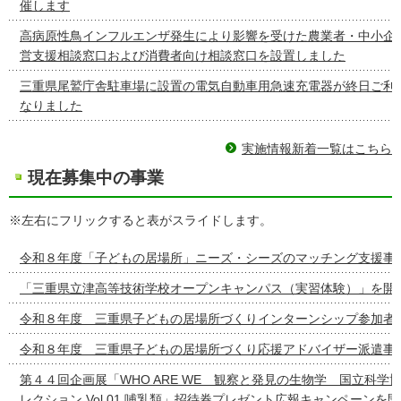
催します
高病原性鳥インフルエンザ発生により影響を受けた農業者・中小企
営支援相談窓口および消費者向け相談窓口を設置しました
三重県尾鷲庁舎駐車場に設置の電気自動車用急速充電器が終日ご利
なりました
実施情報新着一覧はこちら
現在募集中の事業
※左右にフリックすると表がスライドします。
令和８年度「子どもの居場所」ニーズ・シーズのマッチング支援事
「三重県立津高等技術学校オープンキャンパス（実習体験）」を開
令和８年度 三重県子どもの居場所づくりインターンシップ参加者
令和８年度 三重県子どもの居場所づくり応援アドバイザー派遣事
第４４回企画展「WHO ARE WE 観察と発見の生物学 国立科学
レクション Vol.01 哺乳類」招待券プレゼント広報キャンペーンを