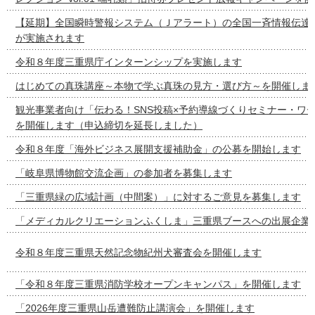
【延期】全国瞬時警報システム（Ｊアラート）の全国一斉情報伝達
が実施されます
令和８年度三重県庁インターンシップを実施します
はじめての真珠講座～本物で学ぶ真珠の見方・選び方～を開催しま
観光事業者向け「伝わる！SNS投稿×予約導線づくりセミナー・ワ
を開催します（申込締切を延長しました）
令和８年度「海外ビジネス展開支援補助金」の公募を開始します
「岐阜県博物館交流企画」の参加者を募集します
「三重県緑の広域計画（中間案）」に対するご意見を募集します
「メディカルクリエーションふくしま」三重県ブースへの出展企業
令和８年度三重県天然記念物紀州犬審査会を開催します
「令和８年度三重県消防学校オープンキャンパス」を開催します
「2026年度三重県山岳遭難防止講演会」を開催します