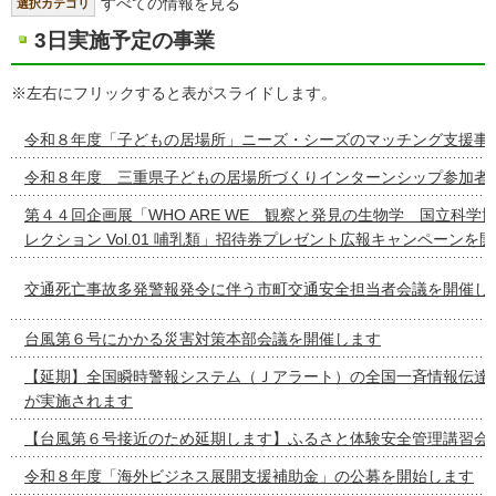
すべての情報を見る
選択カテゴリ
3日実施予定の事業
※左右にフリックすると表がスライドします。
令和８年度「子どもの居場所」ニーズ・シーズのマッチング支援事
令和８年度 三重県子どもの居場所づくりインターンシップ参加者
第４４回企画展「WHO ARE WE 観察と発見の生物学 国立科学
レクション Vol.01 哺乳類」招待券プレゼント広報キャンペーンを
交通死亡事故多発警報発令に伴う市町交通安全担当者会議を開催し
台風第６号にかかる災害対策本部会議を開催します
【延期】全国瞬時警報システム（Ｊアラート）の全国一斉情報伝達
が実施されます
【台風第６号接近のため延期します】ふるさと体験安全管理講習会
令和８年度「海外ビジネス展開支援補助金」の公募を開始します