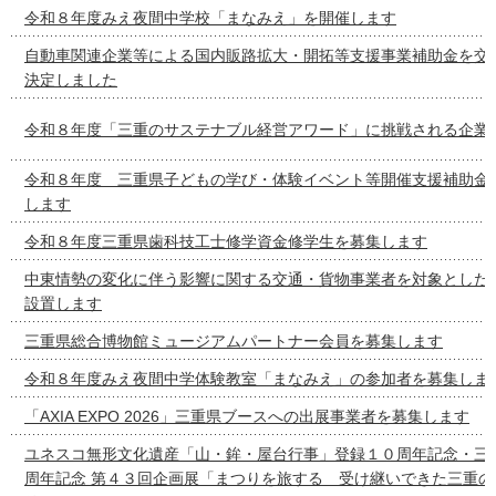
令和８年度みえ夜間中学校「まなみえ」を開催します
自動車関連企業等による国内販路拡大・開拓等支援事業補助金を交
決定しました
令和８年度「三重のサステナブル経営アワード」に挑戦される企業
令和８年度 三重県子どもの学び・体験イベント等開催支援補助金
します
令和８年度三重県歯科技工士修学資金修学生を募集します
中東情勢の変化に伴う影響に関する交通・貨物事業者を対象とした
設置します
三重県総合博物館ミュージアムパートナー会員を募集します
令和８年度みえ夜間中学体験教室「まなみえ」の参加者を募集しま
「AXIA EXPO 2026」三重県ブースへの出展事業者を募集します
ユネスコ無形文化遺産「山・鉾・屋台行事」登録１０周年記念・三
周年記念 第４３回企画展「まつりを旅する 受け継いできた三重の