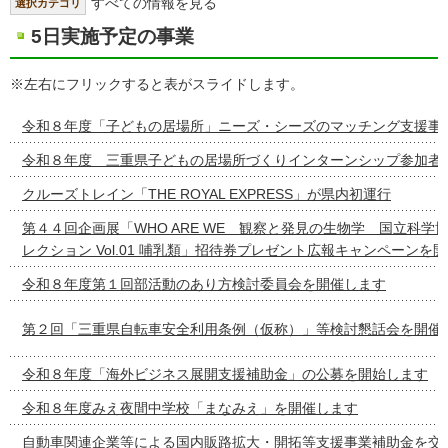
すべての情報を見る
選択カテゴリ
5日実施予定の事業
※左右にフリックすると表がスライドします。
令和８年度「子どもの居場所」ニーズ・シーズのマッチング支援事
令和８年度 三重県子どもの居場所づくりインターンシップ参加者
クルーズトレイン「THE ROYAL EXPRESS」が県内初運行
第４４回企画展「WHO ARE WE 観察と発見の生物学 国立科学
レクション Vol.01 哺乳類」招待券プレゼント広報キャンペーンを
令和８年度第１回部活動のあり方検討委員会を開催します
第２回「三重県自転車安全利用条例（仮称）」等検討懇話会を開催
令和８年度「海外ビジネス展開支援補助金」の公募を開始します
令和８年度みえ夜間中学校「まなみえ」を開催します
自動車関連企業等による国内販路拡大・開拓等支援事業補助金を交