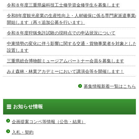
令和８年度三重県歯科技工士修学資金修学生を募集します
令和8年度観光産業の生産性向上・人材確保に係る専門家派遣事業
開始します（再々追加公募を行います）
令和８年度狩猟免許試験の現時点での申込状況について
中東情勢の変化に伴う影響に関する交通・貨物事業者を対象とした
設置します
三重県総合博物館ミュージアムパートナー会員を募集します
みえ森林・林業アカデミーにおいて講演会等を開催します！
募集情報新着一覧はこちら
お知らせ情報
企画提案コンペ等情報（公告・結果）
入札・契約