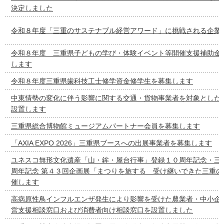
決定しました
令和８年度「三重のサステナブル経営アワード」に挑戦される企業
令和８年度 三重県子どもの学び・体験イベント等開催支援補助金
します
令和８年度三重県歯科技工士修学資金修学生を募集します
中東情勢の変化に伴う影響に関する交通・貨物事業者を対象とした
設置します
三重県総合博物館ミュージアムパートナー会員を募集します
「AXIA EXPO 2026」三重県ブースへの出展事業者を募集します
ユネスコ無形文化遺産「山・鉾・屋台行事」登録１０周年記念・三
周年記念 第４３回企画展「まつりを旅する 受け継いできた三重の
催します
高病原性鳥インフルエンザ発生により影響を受けた農業者・中小企
営支援相談窓口および消費者向け相談窓口を設置しました