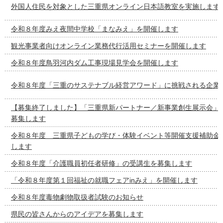
外国人住民を対象とした三重県オンライン日本語教室を実施します
令和８年度みえ夜間中学校「まなみえ」を開催します
観光事業者向けオンライン業務代行活用セミナーを開催します
令和８年度鳥羽河内ダム工事現場見学会を開催します
令和８年度「三重のサステナブル経営アワード」に挑戦される企業
【募集終了しました】「三重県新パートナー／新事業創生展示会」
募集します
令和８年度 三重県子どもの学び・体験イベント等開催支援補助金
します
令和８年度「介護職員初任者研修」の受講生を募集します
「令和８年度第１回福祉の就職フェアinみえ」を開催します
令和８年度毒物劇物取扱者試験のお知らせ
県民の皆さんからのアイデアを募集します