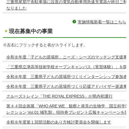
三重県尾鷲庁舎駐車場に設置の電気自動車用急速充電器が終日ご利
なりました
実施情報新着一覧はこちら
現在募集中の事業
※左右にフリックすると表がスライドします。
令和８年度「子どもの居場所」ニーズ・シーズのマッチング支援事
「三重県立津高等技術学校オープンキャンパス（実習体験）」を開
令和８年度 三重県子どもの居場所づくりインターンシップ参加者
令和８年度 三重県子どもの居場所づくり応援アドバイザー派遣事
クルーズトレイン「THE ROYAL EXPRESS」が県内初運行
第４４回企画展「WHO ARE WE 観察と発見の生物学 国立科学
レクション Vol.01 哺乳類」招待券プレゼント広報キャンペーンを
令和８年度第１回部活動のあり方検討委員会を開催します