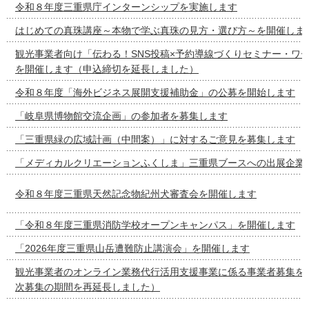
令和８年度三重県庁インターンシップを実施します
はじめての真珠講座～本物で学ぶ真珠の見方・選び方～を開催しま
観光事業者向け「伝わる！SNS投稿×予約導線づくりセミナー・ワ
を開催します（申込締切を延長しました）
令和８年度「海外ビジネス展開支援補助金」の公募を開始します
「岐阜県博物館交流企画」の参加者を募集します
「三重県緑の広域計画（中間案）」に対するご意見を募集します
「メディカルクリエーションふくしま」三重県ブースへの出展企業
令和８年度三重県天然記念物紀州犬審査会を開催します
「令和８年度三重県消防学校オープンキャンパス」を開催します
「2026年度三重県山岳遭難防止講演会」を開催します
観光事業者のオンライン業務代行活用支援事業に係る事業者募集を
次募集の期間を再延長しました）