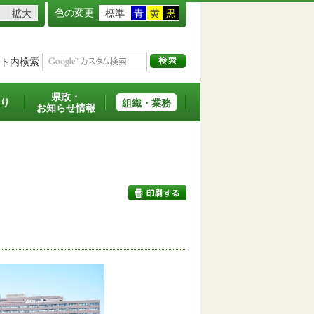
色の変更
拡大
標準
青
黄
黒
ト内検索
県政・
り
組織・業務
お知らせ情報
印刷する