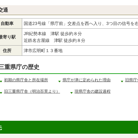
交通
自動車
国道23号線「県庁前」交差点を西へ入り、3つ目の信号を
JR紀勢本線 津駅 徒歩約８分
最寄り駅
近鉄名古屋線 津駅 徒歩約８分
住所
津市広明町１３番地
三重県庁の歴史
初期の県庁舎と所在場所
県庁が津に定められた理由
旧県庁
旧三重県庁舎（明治百景より）
現県庁舎の建設過程
先