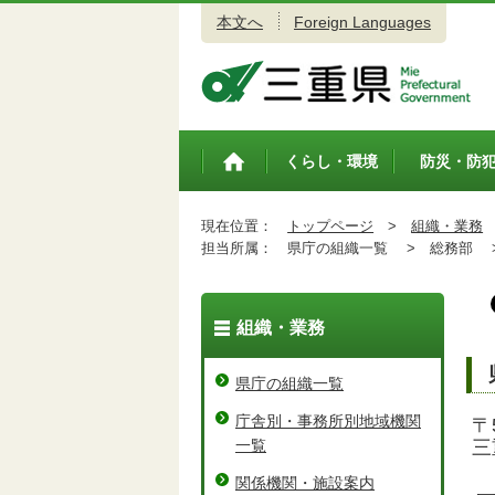
本文へ
Foreign Languages
三重県公式ウェブサイト
くらし・環境
防災・防
トップペ
ージ
現在位置：
トップページ
>
組織・業務
担当所属：
県庁の組織一覧 >
総務部 
組織・業務
県庁の組織一覧
庁舎別・事務所別地域機関
〒5
一覧
三
関係機関・施設案内