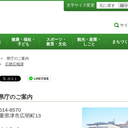
文字サイズ変更
元に戻す
縮小
サイ
健康・福祉・
スポーツ・
観光・産業・
犯
まちづく
子ども
教育・文化
しごと
>
県庁のご案内
>
広聴広報課
県庁のご案内
14-8570
重県津市広明町13