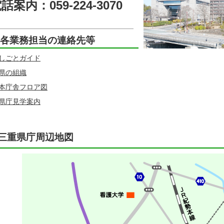
話案内：059-224-3070
各業務担当の連絡先等
しごとガイド
県の組織
本庁舎フロア図
県庁見学案内
三重県庁周辺地図