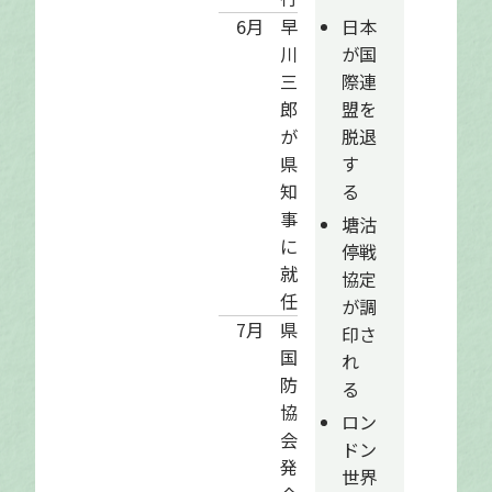
日本
6月
早
が国
川
際連
三
盟を
郎
脱退
が
す
県
る
知
事
塘沽
に
停戦
就
協定
任
が調
7月
県
印さ
国
れ
防
る
協
ロン
会
ドン
発
世界