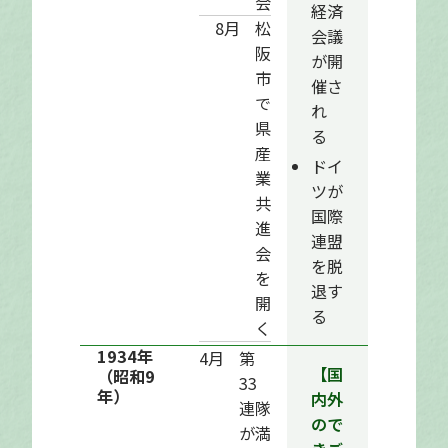
会
経済
8月
松
会議
阪
が開
市
催さ
で
れ
県
る
産
ドイ
業
ツが
共
国際
進
連盟
会
を脱
を
退す
開
る
く
1934年
4月
第
【国
（昭和9
33
年）
内外
連隊
ので
が満