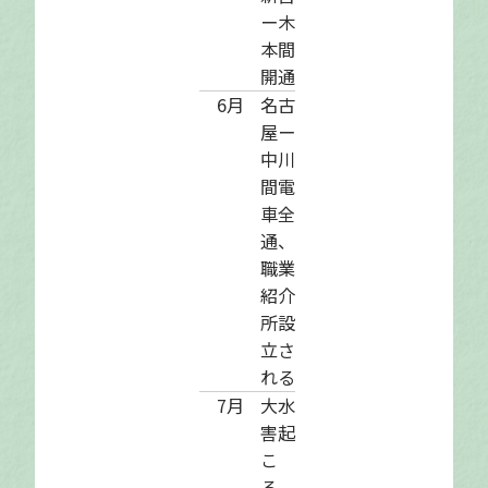
ー木
本間
開通
6月
名古
屋ー
中川
間電
車全
通、
職業
紹介
所設
立さ
れる
7月
大水
害起
こ
る、