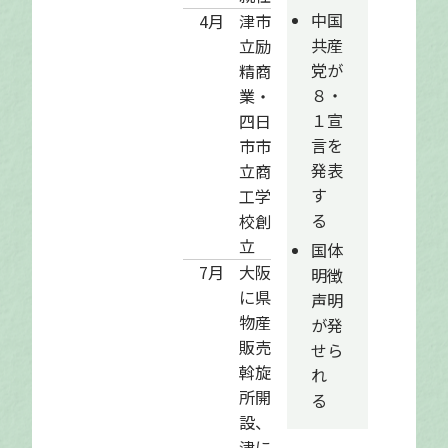
中国
4月
津市
共産
立励
党が
精商
８・
業・
１宣
四日
言を
市市
発表
立商
す
工学
る
校創
立
国体
7月
大阪
明徴
に県
声明
物産
が発
販売
せら
斡旋
れ
所開
る
設、
津に