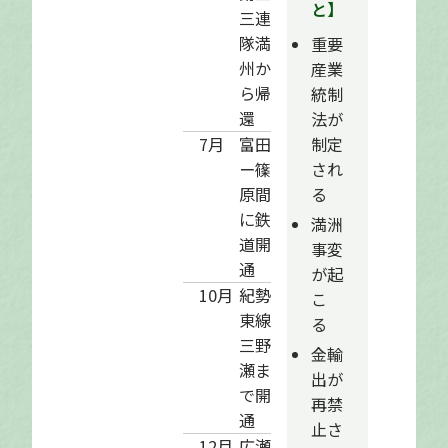
と】
三連
隊満
重要
州か
産業
ら帰
統制
還
法が
制定
7月
富田
され
ー篠
る
原間
に鉄
満洲
道開
事変
通
が起
10月
紀勢
こ
東線
る
三野
金輸
瀬ま
出が
で開
再禁
通
止さ
12月
広瀬