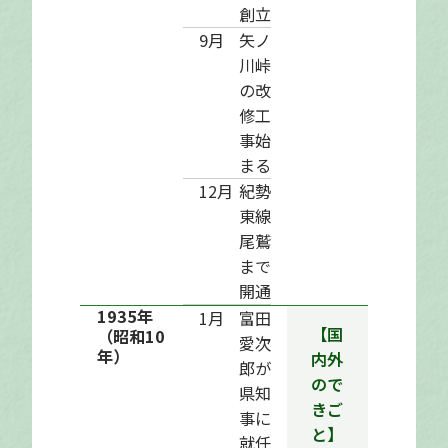
創立
9月
矢ノ
川峠
の改
修工
事始
まる
12月
紀勢
東線
尾鷲
まで
開通
1935年
1月
富田
【国
（昭和10
愛次
年）
内外
郎が
ので
県知
きご
事に
と】
就任