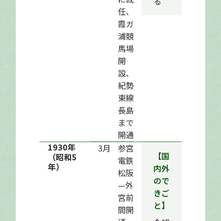
る
任、
霞ガ
浦競
馬場
開
設、
紀勢
東線
長島
まで
開通
1930年
3月
参宮
【国
（昭和5
電鉄
年）
内外
松阪
ので
—外
きご
宮前
と】
間開