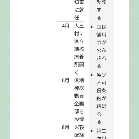
知事
勃発
に就
す
任
る
4月
大三
国民
村に
徴用
県立
令が
結核
公布
療養
され
所開
る
く
独ソ
6月
県精
不可
神総
侵条
動員
約が
企画
結ば
部を
れ
設置
る
8月
米穀
第二
配給
次世