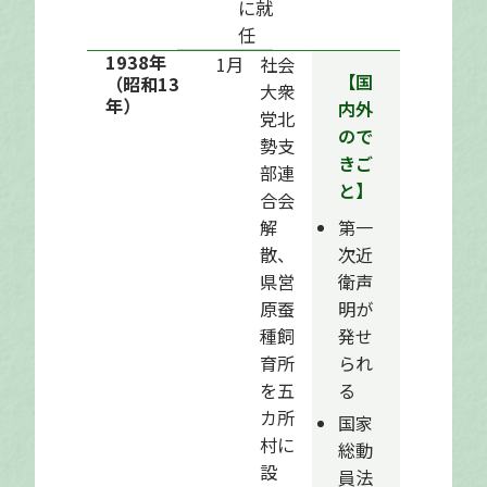
に就
任
1938年
1月
社会
【国
（昭和13
大衆
年）
内外
党北
ので
勢支
きご
部連
と】
合会
解
第一
散、
次近
県営
衛声
原蚕
明が
種飼
発せ
育所
られ
を五
る
カ所
国家
村に
総動
設
員法