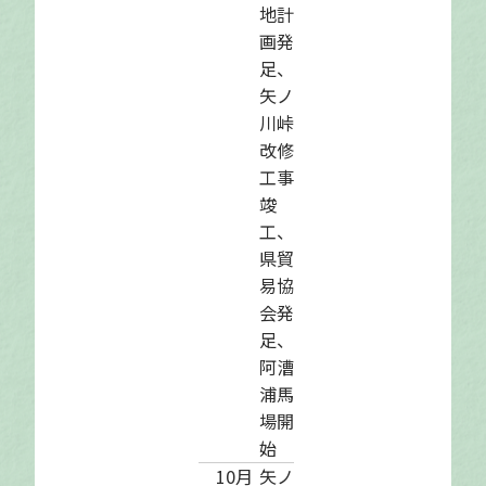
地計
画発
足、
矢ノ
川峠
改修
工事
竣
工、
県貿
易協
会発
足、
阿漕
浦馬
場開
始
10月
矢ノ