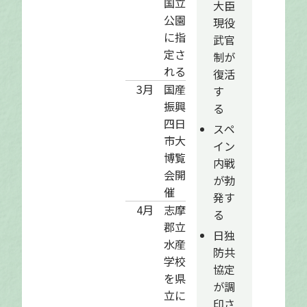
国立
大臣
公園
現役
に指
武官
定さ
制が
れる
復活
3月
国産
す
振興
る
四日
スペ
市大
イン
博覧
内戦
会開
が勃
催
発す
4月
志摩
る
郡立
日独
水産
防共
学校
協定
を県
が調
立に
印さ