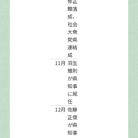
修正
館落
成、
社会
大衆
党県
連結
成
11月
羽生
雅則
が県
知事
に就
任
12月
佐藤
正俊
が県
知事