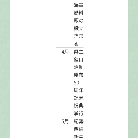
海軍
燃料
廠の
設立
きま
る
4月
県主
催自
治制
発布
50
周年
記念
祝典
挙行
5月
紀勢
西線
新宮