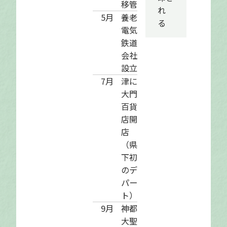
移管
れ
5月
養老
る
電気
鉄道
会社
設立
7月
津に
大門
百貨
店開
店
（県
下初
のデ
パー
ト）
9月
神都
大聖