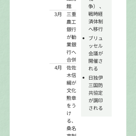
館
争） 、
戦時経
3月
三重
済体制
農工
へ移行
銀行
が勧
ブリュ
業銀
ッセル
行へ
会議が
合併
開催さ
4月
佐佐
れる
木信
日独伊
綱が
三国防
文化
共協定
勲章
が調印
をう
される
け
る、
桑名
市制