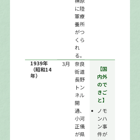
榊原
に陸
軍療
養所
がつ
くら
れ
る。
1939年
3月
奈良
【国
（昭和14
街道
年）
内外
長野
ので
トン
きご
ネル
と】
開
通、
ノモ
小河
ンハ
正儀
ン事
が県
件が