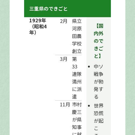
三重県のできごと
1929年
2月
県立
【国
（昭和4
河原
年）
内外
田農
ので
学校
きご
創立
と】
3月
第
中ソ
33
戦争
連隊
が勃
満州
発す
に派
る
遣
11月
市村
世界
慶三
恐慌
が県
が起
知事
こ
に就