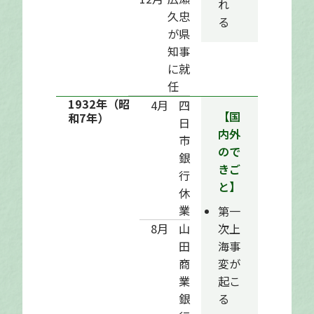
れ
久忠
る
が県
知事
に就
任
1932年
（昭
4月
四
【国
和7年）
日
内外
市
ので
銀
きご
行
と】
休
業
第一
次上
8月
山
海事
田
変が
商
起こ
業
る
銀