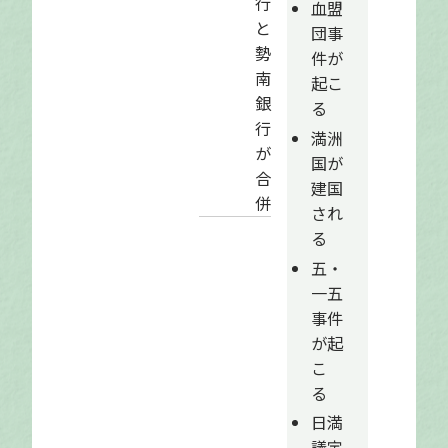
行
血盟
と
団事
勢
件が
南
起こ
銀
る
行
満洲
が
国が
合
建国
併
され
る
五・
一五
事件
が起
こ
る
日満
議定