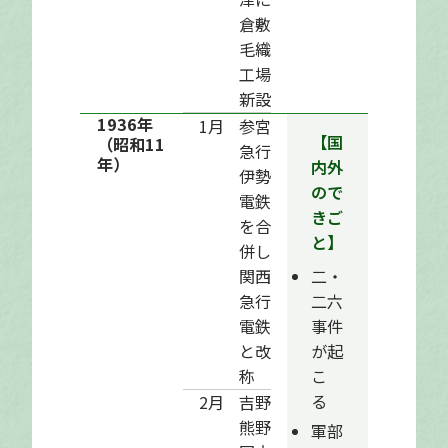
倉敷
毛織
工場
新設
1936年
1月
参宮
【国
（昭和11
急行
年）
内外
伊勢
ので
電鉄
きご
を合
と】
併し
関西
二・
急行
二六
電鉄
事件
と改
が起
称
こ
る
2月
吉野
熊野
軍部