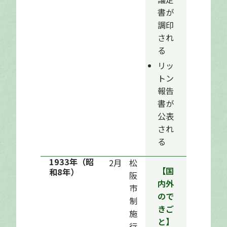
書が
調印
され
る
リッ
トン
報告
書が
公表
され
る
1933年
（昭
2月
松
【国
和8年）
阪
内外
市
ので
制
きご
施
と】
行