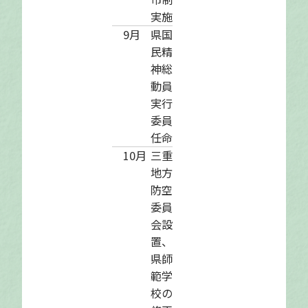
実施
9月
県国
民精
神総
動員
実行
委員
任命
10月
三重
地方
防空
委員
会設
置、
県師
範学
校の