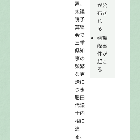
置、
が公
衆議
布さ
院予
れ
算総
る
会で
張鼓
三重
峰事
県知
件が
事の
起こ
頻繁
る
な更
迭に
つき
肥田
代議
士内
相に
迫
る、