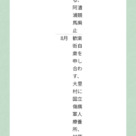
阿漕
浦競
馬廃
止
8月
歓楽
街自
粛を
申し
合わ
す、
大里
村に
国立
傷痍
軍人
療養
所、