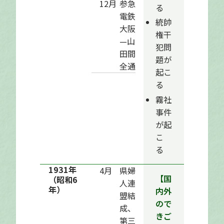
12月
参急
る
電鉄
統帥
大阪
権干
—山
犯問
田間
題が
全通
起こ
る
霧社
事件
が起
こ
る
1931年
4月
県婦
【国
（昭和6
人連
年）
内外
盟結
ので
成、
きご
第三