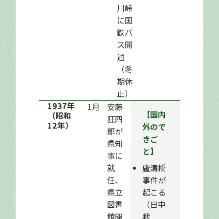
川峠
に国
鉄バ
ス開
通
（冬
期休
止）
1937年
1月
安藤
【国内
（昭和
狂四
12年）
外ので
郎が
きご
県知
と】
事に
就
盧溝橋
任、
事件が
県立
起こる
図書
（日中
館開
戦