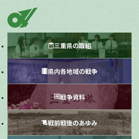
三重県の取組
県内各地域の戦争
戦争資料
戦前戦後のあゆみ