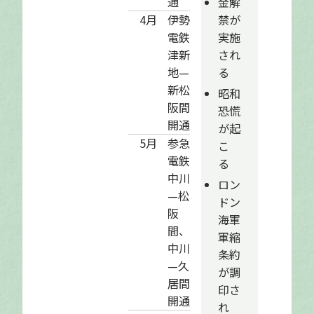
通
金解
禁が
4月
伊勢
実施
電鉄
され
津新
る
地—
新松
昭和
阪間
恐慌
開通
が起
5月
参急
こ
電鉄
る
中川
ロン
—松
ドン
阪
海軍
間、
軍縮
中川
条約
—久
が調
居間
印さ
開通
れ