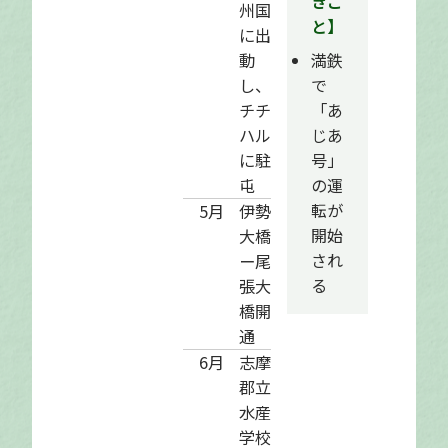
きご
州国
と】
に出
動
満鉄
し、
で
チチ
「あ
ハル
じあ
に駐
号」
屯
の運
転が
5月
伊勢
開始
大橋
され
ー尾
る
張大
橋開
通
6月
志摩
郡立
水産
学校