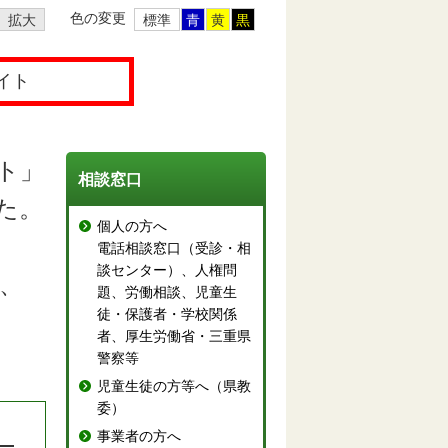
色の変更
拡大
標準
青
黄
黒
イト
ト」
相談窓口
た。
個人の方へ
電話相談窓口（受診・相
談センター）、人権問
、
題、労働相談、児童生
徒・保護者・学校関係
者、厚生労働省・三重県
警察等
児童生徒の方等へ（県教
委）
）
事業者の方へ