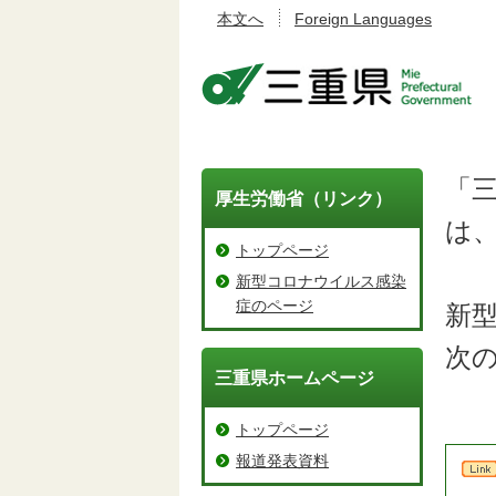
本文へ
Foreign Languages
三重県公式ウェブサイト
「
厚生労働省（リンク）
は
トップページ
新型コロナウイルス感染
症のページ
新
次
三重県ホームページ
トップページ
報道発表資料