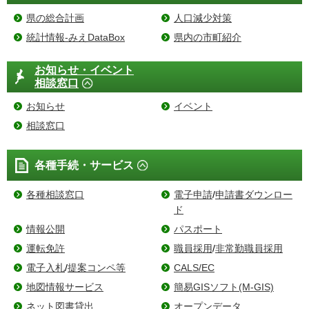
県の総合計画
人口減少対策
統計情報-みえDataBox
県内の市町紹介
お知らせ・イベント
相談窓口
お知らせ
イベント
相談窓口
各種手続・サービス
各種相談窓口
電子申請
/
申請書ダウンロー
ド
情報公開
パスポート
運転免許
職員採用
/
非常勤職員採用
電子入札
/
提案コンペ等
CALS/EC
地図情報サービス
簡易GISソフト(M-GIS)
ネット図書貸出
オープンデータ