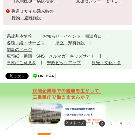
（救急医療・病院検索）
支援センター「よりこ」
弾道ミサイル飛来時の
行動・避難施設
県政基本情報
お知らせ・イベント・相談窓口
各種手続・サービス
県立・県有施設
知事のページ
広報紙・動画・SNS・メルマガ・キッズサイト
県政にご意見を
県政ピックアップ
観光・文化・食
ストップ
1
2
3
4
5