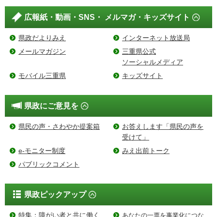
広報紙・動画・SNS・
メルマガ・キッズサイト
県政だよりみえ
インターネット放送局
メールマガジン
三重県公式
ソーシャルメディア
モバイル三重県
キッズサイト
県政にご意見を
県民の声・さわやか提案箱
お答えします「県民の声を
受けて」
e-モニター制度
みえ出前トーク
パブリックコメント
県政ピックアップ
特集：障がい者と共に働く
あなたの一票を事業化につな