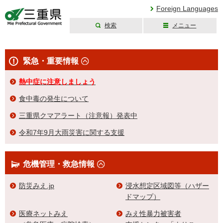
Foreign Languages
検索
メニュー
三重県公式ウェブ
サイト
緊急・重要情報
熱中症に注意しましょう
食中毒の発生について
三重県クマアラート（注意報）発表中
令和7年9月大雨災害に関する支援
危機管理・救急情報
防災みえ.jp
浸水想定区域図等（ハザー
ドマップ）
医療ネットみえ
みえ性暴力被害者