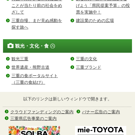
ことが当たり前の社会をめ
「県民提案予算」の投
げよう
ざして
票を実施中！
三重自慢、まだ見ぬ感動を
建設業のための広場
探す旅へ
観光・文化・食
観光三重
三重の文化
世界遺産・熊野古道
三重ブランド
三重の食ポータルサイト
（三重の食結び）
以下のリンクは新しいウィンドウで開きます。
クラウドファンディングのご案内
バナー広告のご案内
三重県広告事業のご案内