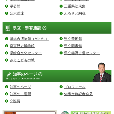
県公報
三重県法規集
公示送達
ふるさと納税
県立・県有施設
県総合博物館（MieMu）
県立美術館
斎宮歴史博物館
県立図書館
県総合文化センター
県立熊野古道センター
みえこどもの城
知事のページ
The page of Governor of Mie
知事のページ
プロフィール
知事の一週間
知事定例記者会見
交際費