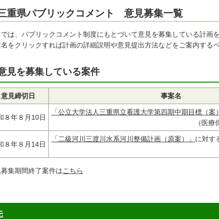
三重県パブリックコメント 意見募集一覧
こでは、パブリックコメント制度にもとづいて意見を募集している計画
案名をクリックすれば計画の詳細説明や意見提出方法などをご案内する
意見を募集している案件
意見締切日
事案名
「公立大学法人三重県立看護大学第四期中期目標（案
和８年８月10日
（医療
「二級河川三渡川水系河川整備計画（原案）」
に対す
和８年８月14日
見募集期間終了案件は
こちら
先