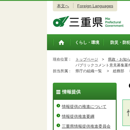
本文へ
Foreign Languages
三重県公式ウェブサイト
くらし・環境
防災・防
トップペ
ージ
現在位置：
トップページ
>
県政・お知
パブリックコメント意見募集案
担当所属：
県庁の組織一覧 >
総務部 
情報提供
情報提供の推進について
情報提供推進要綱
三重県情報提供推進委員会