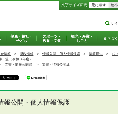
文字サイズ変更
元に戻す
縮小
サイ
健康・福祉・
スポーツ・
観光・産業・
犯
まちづく
子ども
教育・文化
しごと
らせ情報
>
県政情報
>
情報公開・個人情報保護
>
情報提供
>
パ
件一覧（令和８年度）
>
文書・情報公開課
>
文書・情報公開班
情報公開・個人情報保護