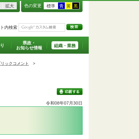
色の変更
拡大
標準
青
黄
黒
ト内検索
県政・
り
組織・業務
お知らせ情報
ブリックコメント
>
令和08年07月30日
印刷する