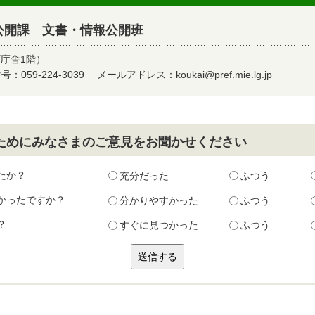
公開課 文書・情報公開班
町庁舎1階）
：059-224-3039
メールアドレス：
koukai@pref.mie.lg.jp
ためにみなさまのご意見をお聞かせください
たか？
充分だった
ふつう
かったですか？
分かりやすかった
ふつう
？
すぐに見つかった
ふつう