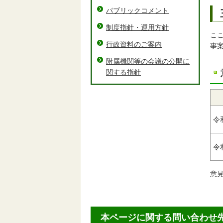
パブリックコメント
制度指針・運用方針
こ
行政資料のご案内
事
附属機関等の会議の公開に
関する指針
令
令
意
本ページに関する問い合わせ