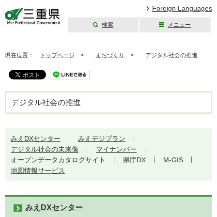
Foreign Languages
検索
メニュー
三重県公式ウェブ
サイト
現在位置：
トップページ
>
まちづくり
>
デジタル社会の推進
デジタル社会の推進
みえDXセンター
みえデジプラン
デジタル社会の未来像
マイナンバー
オープンデータカタログサイト
県庁DX
M-GIS
地図情報サービス
みえDXセンター