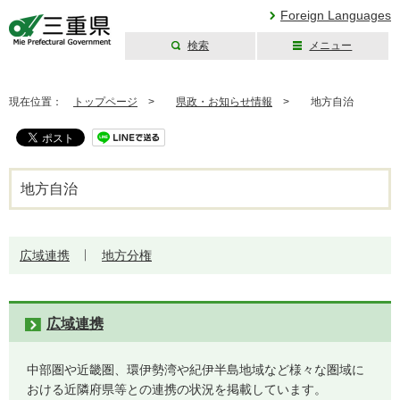
Foreign Languages
検索
メニュー
三重県公式ウェブ
サイト
現在位置：
トップページ
>
県政・お知らせ情報
>
地方自治
地方自治
広域連携
地方分権
広域連携
中部圏や近畿圏、環伊勢湾や紀伊半島地域など様々な圏域に
おける近隣府県等との連携の状況を掲載しています。