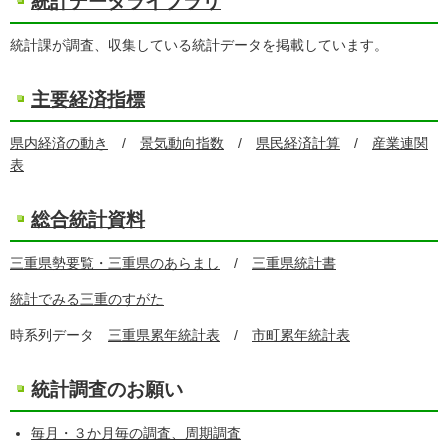
統計データライブラリ
統計課が調査、収集している統計データを掲載しています。
主要経済指標
県内経済の動き
/
景気動向指数
/
県民経済計算
/
産業連関
表
総合統計資料
三重県勢要覧・三重県のあらまし
/
三重県統計書
統計でみる三重のすがた
時系列データ
三重県累年統計表
/
市町累年統計表
統計調査のお願い
毎月・３か月毎の調査、周期調査