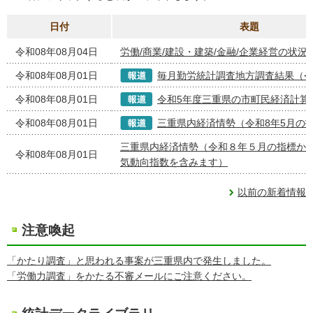
日付
表題
令和08年08月04日
労働/商業/建設・建築/金融/企業経営の状況
令和08年08月01日
毎月勤労統計調査地方調査結果（令
令和08年08月01日
令和5年度三重県の市町民経済計算
令和08年08月01日
三重県内経済情勢（令和8年5月の
三重県内経済情勢（令和８年５月の指標か
令和08年08月01日
気動向指数を含みます）
以前の新着情報
注意喚起
「かたり調査」と思われる事案が三重県内で発生しました。
「労働力調査」をかたる不審メールにご注意ください。