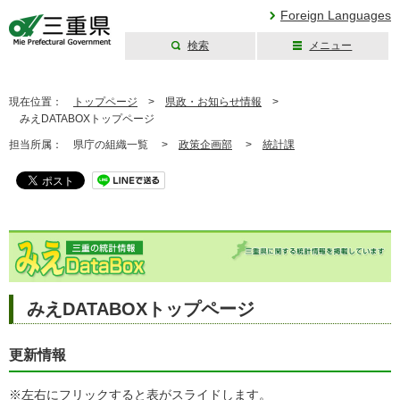
Foreign Languages
検索
メニュー
三重県公式ウェブ
サイト
現在位置：
トップページ
>
県政・お知らせ情報
>
みえDATABOXトップページ
担当所属：
県庁の組織一覧 >
政策企画部
>
統計課
みえDATABOXトップページ
更新情報
※左右にフリックすると表がスライドします。