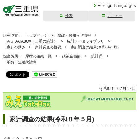
Foreign Languages
検索
メニュー
三重県公式ウェブ
サイト
現在位置：
トップページ
>
県政・お知らせ情報
>
みえDATABOX（三重の統計）
>
統計データライブラリ
>
家計の動き
>
家計調査の概要
>
家計調査の結果(令和8年5月)
担当所属：
県庁の組織一覧 >
政策企画部
>
統計課
>
消費・生活統計班
令和08年07月17日
家計調査の結果(令和８年５月)