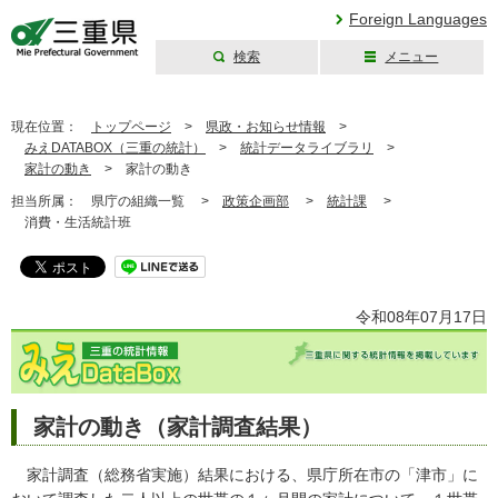
Foreign Languages
検索
メニュー
三重県公式ウェブ
サイト
現在位置：
トップページ
>
県政・お知らせ情報
>
みえDATABOX（三重の統計）
>
統計データライブラリ
>
家計の動き
>
家計の動き
担当所属：
県庁の組織一覧 >
政策企画部
>
統計課
>
消費・生活統計班
令和08年07月17日
家計の動き（家計調査結果）
家計調査（総務省実施）結果における、県庁所在市の「津市」に