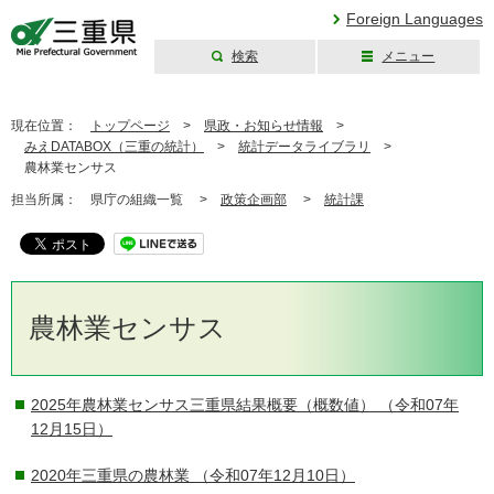
Foreign Languages
検索
メニュー
三重県公式ウェブ
サイト
現在位置：
トップページ
>
県政・お知らせ情報
>
みえDATABOX（三重の統計）
>
統計データライブラリ
>
農林業センサス
担当所属：
県庁の組織一覧 >
政策企画部
>
統計課
農林業センサス
2025年農林業センサス三重県結果概要（概数値）
（令和07年
12月15日）
2020年三重県の農林業
（令和07年12月10日）