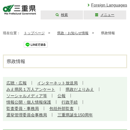
Foreign Languages
検索
メニュー
三重県公式ウェブ
サイト
現在位置：
トップページ
>
県政・お知らせ情報
>
県政情報
ツイート
県政情報
広聴・広報
インターネット放送局
みえ県民１万人アンケート
県政だよりみえ
ソーシャルメディア等
公報
情報公開・個人情報保護
行政手続
監査委員・事務局
包括外部監査
選挙管理委員会事務局
三重県誕生150周年