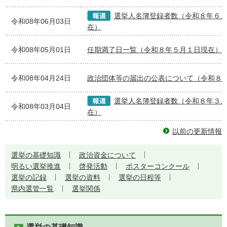
選挙人名簿登録者数（令和８年６
令和08年06月03日
在）
令和08年05月01日
任期満了日一覧（令和８年５月１日現在）
令和08年04月24日
政治団体等の届出の公表について（令和８
選挙人名簿登録者数（令和８年３
令和08年03月04日
在）
以前の更新情報
選挙の基礎知識
政治資金について
明るい選挙推進
啓発活動
ポスターコンクール
選挙の記録
選挙の資料
選挙の日程等
県内選管一覧
選挙関係