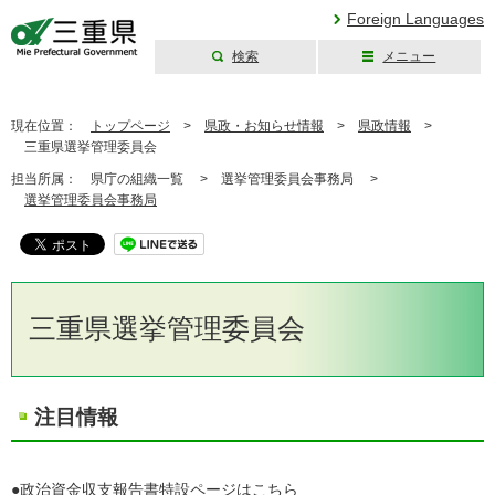
Foreign Languages
検索
メニュー
三重県公式ウェブ
サイト
現在位置：
トップページ
>
県政・お知らせ情報
>
県政情報
>
三重県選挙管理委員会
担当所属：
県庁の組織一覧 >
選挙管理委員会事務局 >
選挙管理委員会事務局
三重県選挙管理委員会
注目情報
●政治資金収支報告書特設ページはこちら