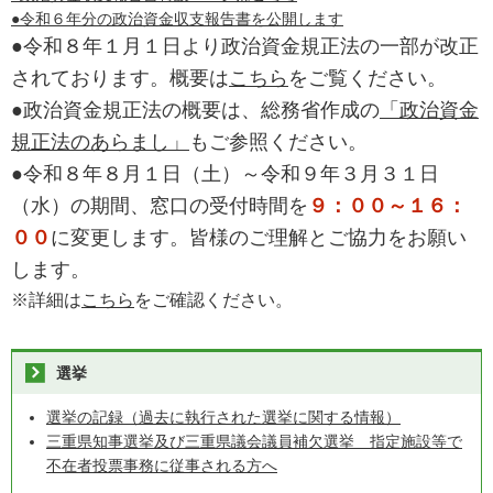
●令和６年分の政治資金収支報告書を公開します
●令和８年１月１日より政治資金規正法の一部が改正
されております。概要は
こちら
をご覧ください。
●政治資金規正法の概要は、総務省作成の
「政治資金
規正法のあらまし」
もご参照ください。
●令和８年８月１日（土）～令和９年３月３１日
（水）の期間、窓口の受付時間を
９：００～１６：
００
に変更します。皆様のご理解とご協力をお願い
します。
※詳細は
こちら
をご確認ください。
選挙
選挙の記録（過去に執行された選挙に関する情報）
三重県知事選挙及び三重県議会議員補欠選挙 指定施設等で
不在者投票事務に従事される方へ