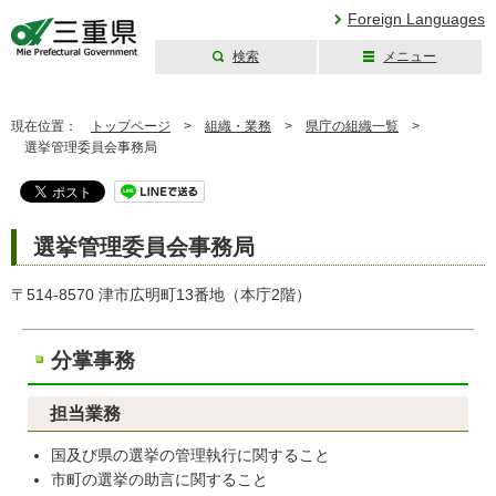
Foreign Languages
検索
メニュー
三重県公式ウェブ
サイト
現在位置：
トップページ
>
組織・業務
>
県庁の組織一覧
>
選挙管理委員会事務局
選挙管理委員会事務局
〒514-8570 津市広明町13番地（本庁2階）
分掌事務
担当業務
国及び県の選挙の管理執行に関すること
市町の選挙の助言に関すること