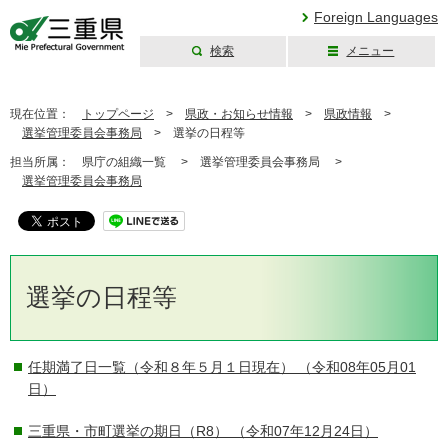
Foreign Languages
検索
メニュー
三重県公式ウェブ
サイト
現在位置：
トップページ
>
県政・お知らせ情報
>
県政情報
>
選挙管理委員会事務局
>
選挙の日程等
担当所属：
県庁の組織一覧 >
選挙管理委員会事務局 >
選挙管理委員会事務局
選挙の日程等
任期満了日一覧（令和８年５月１日現在）
（令和08年05月01
日）
三重県・市町選挙の期日（R8）
（令和07年12月24日）