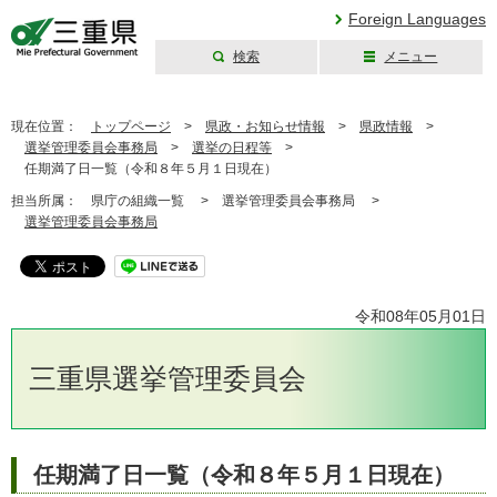
Foreign Languages
検索
メニュー
三重県公式ウェブ
サイト
現在位置：
トップページ
>
県政・お知らせ情報
>
県政情報
>
選挙管理委員会事務局
>
選挙の日程等
>
任期満了日一覧（令和８年５月１日現在）
担当所属：
県庁の組織一覧 >
選挙管理委員会事務局 >
選挙管理委員会事務局
令和08年05月01日
三重県選挙管理委員会
任期満了日一覧（令和８年５月１日現在）