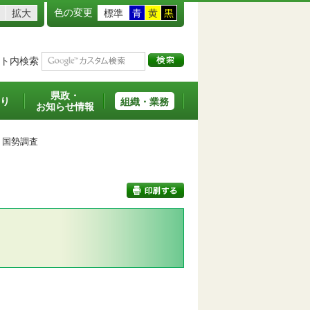
色の変更
拡大
標準
青
黄
黒
ト内検索
県政・
り
組織・業務
お知らせ情報
国勢調査
印刷する