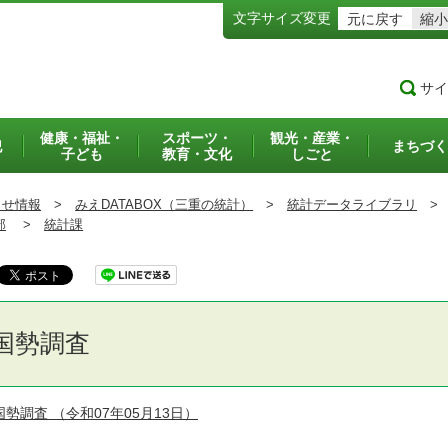
文字サイズ変更
元に戻す
縮小
サイ
健康・福祉・
スポーツ・
観光・産業・
犯
まちづく
子ども
教育・文化
しごと
らせ情報
>
みえDATABOX（三重の統計）
>
統計データライブラリ
>
部
>
統計課
国勢調査
国勢調査
（令和07年05月13日）