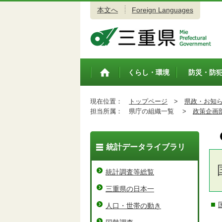
本文へ
Foreign Languages
三重県公式ウェブサイト
くらし・環境
防災・防
トップペ
ージ
現在位置：
トップページ
>
県政・お知
担当所属：
県庁の組織一覧 >
政策企画
統計データライブラリ
統計調査等総覧
三重県の日本一
人口・世帯の動き