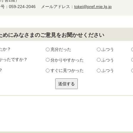
町庁舎2階）
：059-224-2046
メールアドレス：
tokei@pref.mie.lg.jp
ためにみなさまのご意見をお聞かせください
たか？
充分だった
ふつう
かったですか？
分かりやすかった
ふつう
？
すぐに見つかった
ふつう