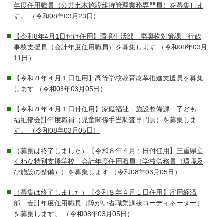
年度任用職員（公共土木施設維持管理業務専門員）を募集しま
す。
（令和08年03月23日）
【令和8年4月1日付け任用】環境生活部 廃棄物対策課 行政
事務支援員（会計年度任用職員）を募集します
（令和08年03月
11日）
【令和８年４月１日任用】高等学校教育改革推進支援員を募集
します
（令和08年03月05日）
【令和８年４月１日付任用】家庭福祉・施設整備課 子ども・
福祉部会計年度職員（児童関係手当調査専門員）を募集しま
す。
（令和08年03月05日）
（募集は終了しました）【令和８年４月１日付任用】三重県立
くわな特別支援学校 会計年度任用職員（学校労務員（環境及
び施設の整備））を募集します
（令和08年03月05日）
（募集は終了しました）【令和８年４月１日任用】雇用経済
部 会計年度任用職員（障がい者職業訓練コーディネーター）
を募集します。
（令和08年03月05日）