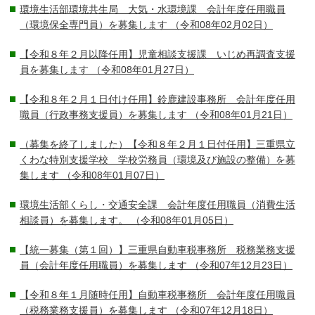
環境生活部環境共生局 大気・水環境課 会計年度任用職員
（環境保全専門員）を募集します
（令和08年02月02日）
【令和８年２月以降任用】児童相談支援課 いじめ再調査支援
員を募集します
（令和08年01月27日）
【令和８年２月１日付け任用】鈴鹿建設事務所 会計年度任用
職員（行政事務支援員）を募集します
（令和08年01月21日）
（募集を終了しました）【令和８年２月１日付任用】三重県立
くわな特別支援学校 学校労務員（環境及び施設の整備）を募
集します
（令和08年01月07日）
環境生活部くらし・交通安全課 会計年度任用職員（消費生活
相談員）を募集します。
（令和08年01月05日）
【統一募集（第１回）】三重県自動車税事務所 税務業務支援
員（会計年度任用職員）を募集します
（令和07年12月23日）
【令和８年１月随時任用】自動車税事務所 会計年度任用職員
（税務業務支援員）を募集します
（令和07年12月18日）