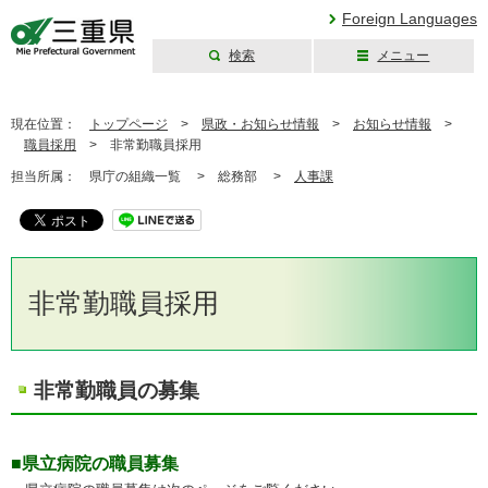
Foreign Languages
検索
メニュー
三重県公式ウェブ
サイト
現在位置：
トップページ
>
県政・お知らせ情報
>
お知らせ情報
>
職員採用
>
非常勤職員採用
担当所属：
県庁の組織一覧 >
総務部 >
人事課
非常勤職員採用
非常勤職員の募集
■県立病院の職員募集