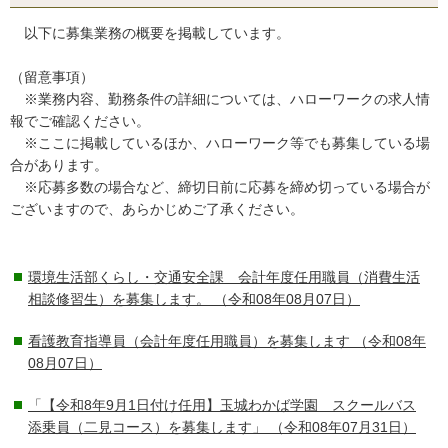
以下に募集業務の概要を掲載しています。
（留意事項）
※業務内容、勤務条件の詳細については、ハローワークの求人情
報でご確認ください。
※ここに掲載しているほか、ハローワーク等でも募集している場
合があります。
※応募多数の場合など、締切日前に応募を締め切っている場合が
ございますので、あらかじめご了承ください。
環境生活部くらし・交通安全課 会計年度任用職員（消費生活
相談修習生）を募集します。
（令和08年08月07日）
看護教育指導員（会計年度任用職員）を募集します
（令和08年
08月07日）
「【令和8年9月1日付け任用】玉城わかば学園 スクールバス
添乗員（二見コース）を募集します」
（令和08年07月31日）