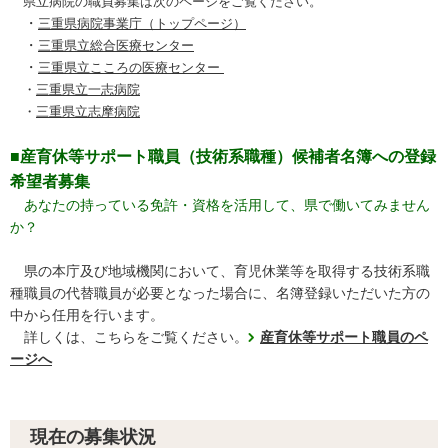
県立病院の職員募集は次のページをご覧ください。
・
三重県病院事業
庁（トップページ）
・
三重県立
総合医療セン
ター
・
三重県立こころの医療センター
・
三重県立一志病院
・
三重県立志摩病院
■
産育休等サポート職員（技術系職種）候補者名簿への登録
希望者募集
あなたの持っている免許・資格を活用して、県で働いてみません
か？
県の本庁及び地域機関において、育児休業等を取得する技術系職
種職員の代替職員が必要となった場合に、名簿登録いただいた方の
中から任用を行います。
詳しくは、こちらをご覧ください。
産育休等サポート職員のペ
ージへ
現在の募集状況