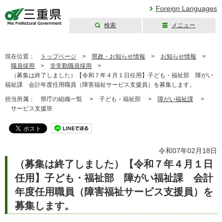
Foreign Languages
検索
メニュー
三重県公式ウェブ
サイト
現在位置：
トップページ
>
県政・お知らせ情報
>
お知らせ情報
>
職員採用
>
非常勤職員採用
>
（募集は終了しました）【令和７年４月１日任用】子ども・福祉部 障がい
福祉課 会計年度任用職員（障害福祉サービス支援員）を募集します。
担当所属：
県庁の組織一覧 >
子ども・福祉部 >
障がい福祉課
>
サービス支援班
令和07年02月18日
（募集は終了しました）【令和７年４月１日
任用】子ども・福祉部 障がい福祉課 会計
年度任用職員（障害福祉サービス支援員）を
募集します。