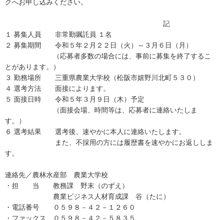
クへお申し込みください。
記
１ 募集人員 非常勤嘱託員 １名
２ 募集期間 令和５年２月２２日（火）～３月６日（月）
（応募者多数の場合には、事前に募集を終了するこ
とがあります。）
３ 勤務場所 三重県農業大学校（松阪市嬉野川北町５３０）
４ 選考方法 面接によります。
５ 面接日時 令和５年３月９日（木）予定
（面接会場、時間等は、応募者に連絡いたしま
す。）
６ 選考結果 選考後、速やかに本人に連絡いたします。
また、不採用の方には履歴書を速やかにお返ししま
す。
連絡先／農林水産部 農業大学校
・担 当 教務課 野末（のずえ）
農業ビジネス人材育成課 谷（たに）
・電話番号 ０５９８－４２－１２６０
・ファックス ０５９８－４２－５８３５