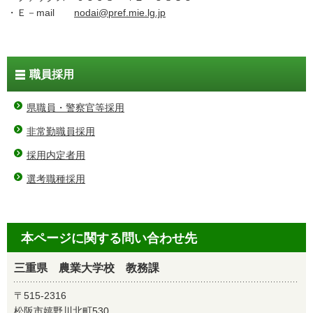
・Ｅ－mail
nodai@pref.mie.lg.jp
職員採用
県職員・警察官等採用
非常勤職員採用
採用内定者用
選考職種採用
本ページに関する問い合わせ先
三重県 農業大学校 教務課
〒515-2316
松阪市嬉野川北町530