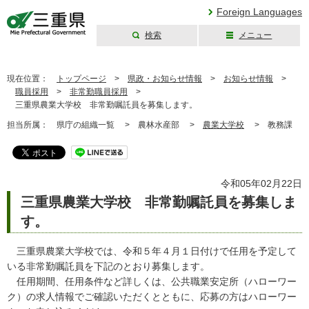
Foreign Languages
検索
メニュー
三重県公式ウェブ
サイト
現在位置：
トップページ
>
県政・お知らせ情報
>
お知らせ情報
>
職員採用
>
非常勤職員採用
>
三重県農業大学校 非常勤嘱託員を募集します。
担当所属：
県庁の組織一覧 >
農林水産部 >
農業大学校
>
教務課
令和05年02月22日
三重県農業大学校 非常勤嘱託員を募集しま
す。
三重県農業大学校では、令和５年４月１日付けで任用を予定して
いる非常勤嘱託員を下記のとおり募集します。
任用期間、任用条件など詳しくは、公共職業安定所（ハローワー
ク）の求人情報でご確認いただくとともに、応募の方はハローワー