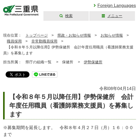
Foreign Languages
検索
メニュー
三重県公式ウェブ
サイト
現在位置：
トップページ
>
県政・お知らせ情報
>
お知らせ情報
>
職員採用
>
非常勤職員採用
>
【令和８年５月以降任用】伊勢保健所 会計年度任用職員（看護師業務支援
員）を募集します
担当所属：
県庁の組織一覧 >
保健所 >
伊勢保健所
令和08年04月14日
【令和８年５月以降任用】伊勢保健所 会計
年度任用職員（看護師業務支援員）を募集し
ます
※募集期間を延長します。 令和８年４月２７日（月）１６：００
まで