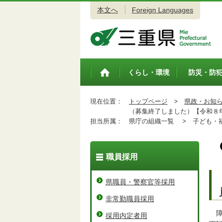
本文へ
Foreign Languages
三重県公式ウェブサイト
くらし・環境
防災・防
トップペ
ージ
現在位置：
トップページ
>
県政・お知
（募集終了しました）【令和８年
担当所属：
県庁の組織一覧 >
子ども・福
職員採用
県職員・警察官等採用
非常勤職員採用
障
採用内定者用