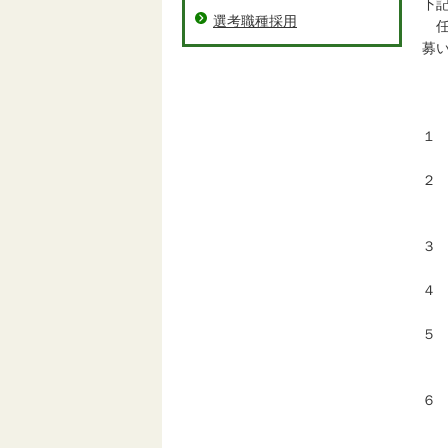
下
選考職種採用
任
募
１
２
（
３
４
５
（
６
ま