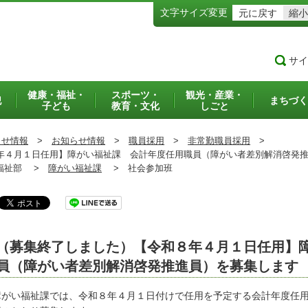
文字サイズ変更
元に戻す
縮小
サイ
健康・福祉・
スポーツ・
観光・産業・
犯
まちづく
子ども
教育・文化
しごと
らせ情報
>
お知らせ情報
>
職員採用
>
非常勤職員採用
>
４月１日任用】障がい福祉課 会計年度任用職員（障がい者差別解消啓発推
祉部 >
障がい福祉課
>
社会参加班
（募集終了しました）【令和８年４月１日任用】
員（障がい者差別解消啓発推進員）を募集します
がい福祉課では、令和８年４月１日付けで任用を予定する会計年度任用