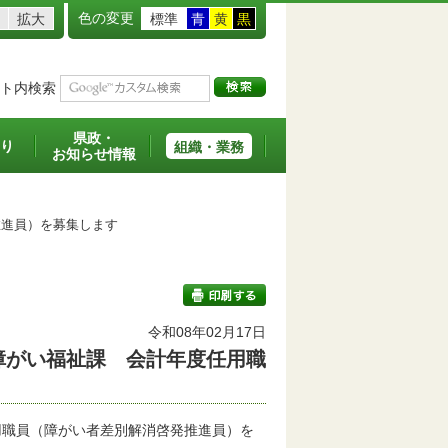
色の変更
拡大
標準
青
黄
黒
ト内検索
県政・
り
組織・業務
お知らせ情報
進員）を募集します
令和08年02月17日
障がい福祉課 会計年度任用職
印刷する
職員（障がい者差別解消啓発推進員）を