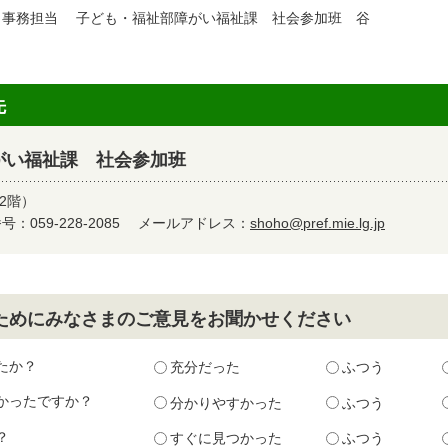
 事務担当 子ども・福祉部障がい福祉課 社会参加班 谷
先
がい福祉課 社会参加班
2階）
：059-228-2085
メールアドレス：
shoho@pref.mie.lg.jp
ためにみなさまのご意見をお聞かせください
たか？
充分だった
ふつう
かったですか？
分かりやすかった
ふつう
？
すぐに見つかった
ふつう