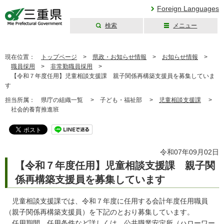
Foreign Languages
検索
メニュー
三重県公式ウェブ
サイト
現在位置：
トップページ
>
県政・お知らせ情報
>
お知らせ情報
>
職員採用
>
非常勤職員採用
>
【令和７年度任用】児童相談支援課 親子関係再構築支援員を募集していま
す
担当所属：
県庁の組織一覧 >
子ども・福祉部 >
児童相談支援課
>
社会的養育推進班
令和07年09月02日
【令和７年度任用】児童相談支援課 親子関
係再構築支援員を募集しています
児童相談支援課では、令和７年度に任用する会計年度任用職員
（親子関係再構築支援員）を下記のとおり募集しています。
任用期間、任用条件など詳しくは、公共職業安定所（ハローワー