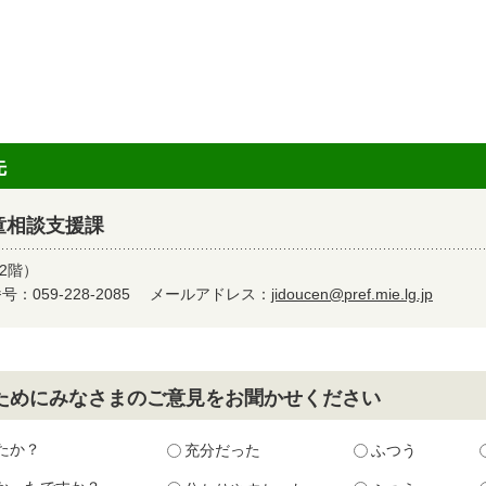
先
童相談支援課
2階）
：059-228-2085
メールアドレス：
jidoucen@pref.mie.lg.jp
ためにみなさまのご意見をお聞かせください
たか？
充分だった
ふつう