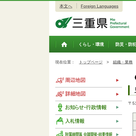
本文へ
Foreign Languages
三重県公式ウェブサイト
くらし・環境
防災・防
トップペ
ージ
現在位置：
トップページ
>
組織・業務
〒5