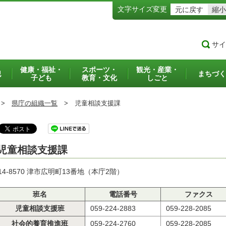
文字サイズ変更
元に戻す
縮小
サイ
健康・福祉・
スポーツ・
観光・産業・
犯
まちづく
子ども
教育・文化
しごと
>
県庁の組織一覧
>
児童相談支援課
児童相談支援課
14-8570 津市広明町13番地（本庁2階）
班名
電話番号
ファクス
児童相談支援班
059-224-2883
059-228-2085
社会的養育推進班
059-224-2760
059-228-2085