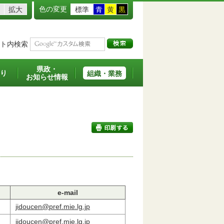
色の変更
拡大
標準
青
黄
黒
ト内検索
県政・
り
組織・業務
お知らせ情報
印刷する
e-mail
jidoucen@pref.mie.lg.jp
jidoucen@pref.mie.lg.jp