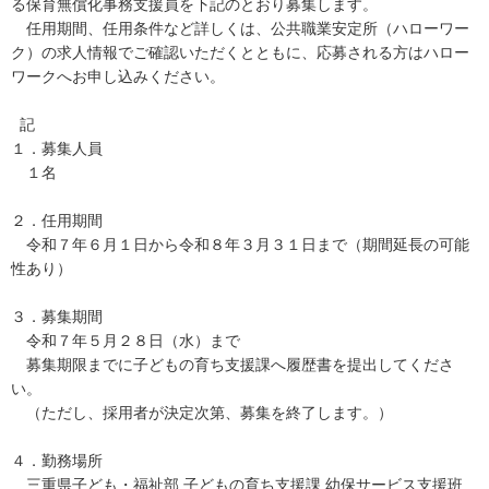
る保育無償化事務支援員を下記のとおり募集します。
任用期間、任用条件など詳しくは、公共職業安定所（ハローワー
ク）の求人情報でご確認いただくとともに、応募される方はハロー
ワークへお申し込みください。
記
１．募集人員
１名
２．任用期間
令和７年６月１日から令和８年３月３１日まで（期間延長の可能
性あり）
３．募集期間
令和７年５月２８日（水）まで
募集期限までに子どもの育ち支援課へ履歴書を提出してくださ
い。
（ただし、採用者が決定次第、募集を終了します。）
４．勤務場所
三重県子ども・福祉部 子どもの育ち支援課 幼保サービス支援班