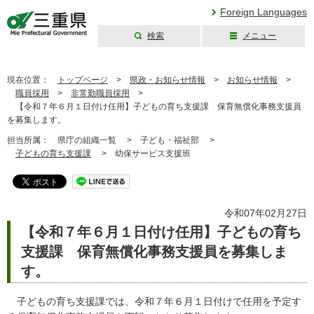
Foreign Languages
検索
メニュー
三重県公式ウェブ
サイト
現在位置：
トップページ
>
県政・お知らせ情報
>
お知らせ情報
>
職員採用
>
非常勤職員採用
>
【令和７年６月１日付け任用】子どもの育ち支援課 保育無償化事務支援員
を募集します。
担当所属：
県庁の組織一覧 >
子ども・福祉部 >
子どもの育ち支援課
>
幼保サービス支援班
令和07年02月27日
【令和７年６月１日付け任用】子どもの育ち
支援課 保育無償化事務支援員を募集しま
す。
子どもの育ち支援課では、令和７年６月１日付けで任用を予定す