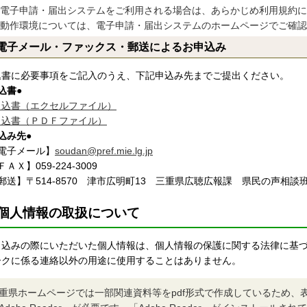
電子申請・届出システムをご利用される場合は、あらかじめ利用規約に
動作環境については、電子申請・届出システムのホームページでご確認
電子メール・ファックス・郵送によるお申込み
込書に必要事項をご記入のうえ、下記申込み先までご提出ください。
込書
●
申込書（エクセルファイル）
申込書（ＰＤＦファイル）
込み先
●
電子メール】
soudan@pref.mie.lg.jp
ＡＸ】059-224-3009
送】〒514-8570 津市広明町13 三重県広聴広報課 県民の声相談
個人情報の取扱について
申込みの際にいただいた個人情報は、個人情報の保護に関する法律
に基
ークに係る連絡以外の用途に使用することはありません。
重県ホームページでは一部関連資料等をpdf形式で作成しているため、