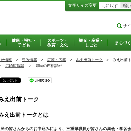
文字サイズ変更
元に戻す
縮小
サイ
健康・福祉・
スポーツ・
観光・産業・
犯
まちづく
子ども
教育・文化
しごと
らせ情報
>
県政情報
>
広聴・広報
>
みえ出前トーク
>
みえ出前ト
>
広聴広報課
>
県民の声相談班
みえ出前トーク
みえ出前トークとは
県民の皆さんからのお申込みにより、三重県職員が皆さんの集会・学習