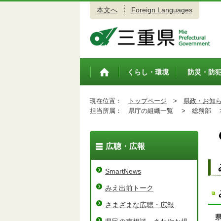
本文へ
Foreign Languages
三重県公式ウェブサイト
くらし・環境
防災・防
トップペ
ージ
現在位置：
トップページ
>
県政・お知
担当所属：
県庁の組織一覧 >
総務部 
広聴・広報
SmartNews
みえ出前トーク
さまざまな広聴・広報