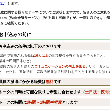
対話）
します。
県政に関する様々なテーマについてご説明しますので、皆さんのご意見
oom（Web会議サービス）での対応も可能ですが、一部対応できない
覧をご確認ください。
お申込みの前に
お申込みの条件は以下のとおりです
県内で実施される概ね
10人以上
の参加規模を有する集会であること。 
業等の民間団体など）
県民の皆さんと県との
コミュニケーションの向上を図る
という「みえ出
と。ただし、政治活動・宗教活動又は営利活動を目的とする集まりは対
職員の派遣にかかる経費は
無料
です
トークの日時は可能な限りご希望に合わせます（
土日祝・夜間
トークの時間は
1時間～1時間半程度
とします