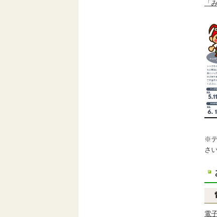
「
※
さ
電