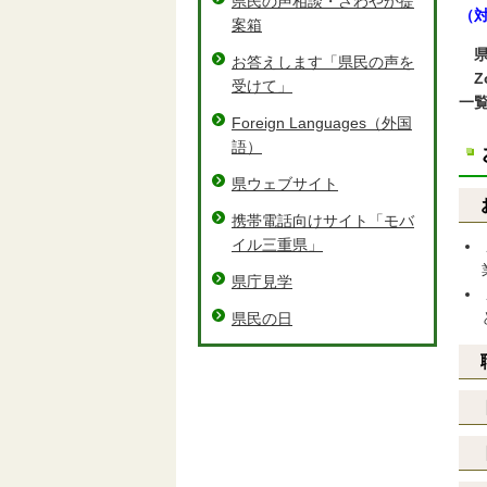
県民の声相談・さわやか提
（
案箱
お答えします「県民の声を
Z
受けて」
一
Foreign Languages（外国
語）
県ウェブサイト
携帯電話向けサイト「モバ
イル三重県」
県庁見学
県民の日