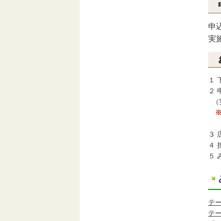
申
実
１
２
（
と
３
４
５
テ
テ