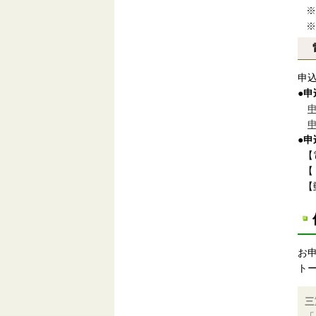
※
※
申
●
申
●
申
【
【Ｆ
【郵
お
ト
三