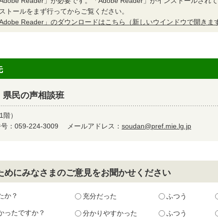
Adobe Reader」が必要です。「Adobe Reader」がインストール
ストールをまず行ってからご覧ください。
Adobe Reader」のダウンロードはこちら（新しいウインドウで開きま
先
 県民の声相談班
1階）
：059-224-3009
メールアドレス：
soudan@pref.mie.lg.jp
ためにみなさまのご意見をお聞かせください
たか？
充分だった
ふつう
かったですか？
分かりやすかった
ふつう