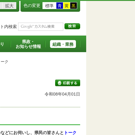
色の変更
拡大
標準
青
黄
黒
ト内検索
県政・
り
組織・業務
お知らせ情報
ーク
令和08年04月01日
印刷する
会などにお伺いし、県民の皆さんと
トーク