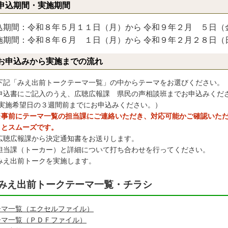
申込期間・実施期間
込期間：令和８年５月１１日（月）から 令和９年２月 ５日（
施期間：令和８年６月 １日（月）から 令和９年２月２８日（
お申込みから実施までの流れ
 下記「みえ出前トークテーマ一覧」の中からテーマをお選びください。
 申込書にご記入のうえ、広聴広報課 県民の声相談班までお申込みくだ
実施希望日の３週間前までにお申込みください。）
※事前にテーマ一覧の担当課にご連絡いただき、対応可能かご確認いた
スムーズです。
 広聴広報課から決定通知書をお送りします。
 担当課（トーカー）と詳細について打ち合わせを行ってください。
 みえ出前トークを実施します。
みえ出前トークテーマ一覧・チラシ
ーマ一覧（エクセルファイル）
ーマ一覧（ＰＤＦファイル）