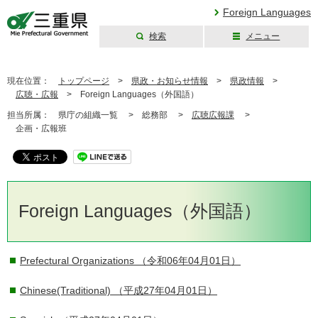
Foreign Languages
検索
メニュー
三重県公式ウェブ
サイト
現在位置：
トップページ
>
県政・お知らせ情報
>
県政情報
>
広聴・広報
>
Foreign Languages（外国語）
担当所属：
県庁の組織一覧 >
総務部 >
広聴広報課
>
企画・広報班
Foreign Languages（外国語）
Prefectural Organizations
（令和06年04月01日）
Chinese(Traditional)
（平成27年04月01日）