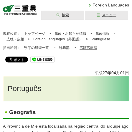
Foreign Languages
検索
メニュー
三重県公式ウェブ
サイト
現在位置：
トップページ
>
県政・お知らせ情報
>
県政情報
>
広聴・広報
>
Foreign Languages（外国語）
>
Portuguese
担当所属：
県庁の組織一覧 >
総務部 >
広聴広報課
平成27年04月01日
Português
Geografia
A Província de Mie está localizada na região central do arquipélago