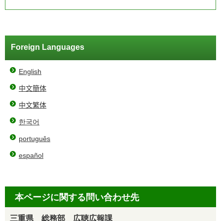
Foreign Languages
English
中文簡体
中文繁体
한국어
português
español
本ページに関する問い合わせ先
三重県 総務部 広聴広報課