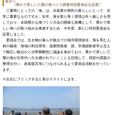
提言へ
《豊かで美しい三重の海づくり調査特別委員会を設置》
三重県にとっての「海」は、水産業や県民の暮らしにとって、非
常に重要なものですが、近年、海を取り巻く環境は年々厳しさを増
しており、全国豊かな海づくり大会の開催も契機として、豊かで美
しい海への取り組みを推進するため、今年度、新たに特別委員会を
設置しました。
委員会では、生き物が暮らす観点での海洋環境保全、海を育む人
材の確保、海域の利活用等、漁業関係者、国、学識経験者等も交え
て幅広い観点から分野横断的に議論を進めており、豊かで美しい三
重の海が次世代へ引き継がれていくことを目指して、現状や課題の
整理を行い、政策提言等につなげられるよう委員会活動を行ってい
ます。
※左右にフリックすると表がスライドします。