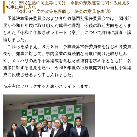
（６）県民生活の向上等に向け、今後の県政運営に関する意見を
知事に申し入れ
《令和６年度の政策を評価し、議会の意見を表明》
予算決算常任委員会および各行政部門別常任委員会では、関係部
局が令和６年度に取り組んだ成果や課題、今後の取組方向をとりま
とめた「令和７年版県政レポート（案）」について詳細に調査・議
論しました。
これらを踏まえ、８月８日、予算決算常任委員長をはじめ各委員
長が、知事に対して、県内産業の持続的な発展に向けた取り組み
や、メリハリのある予算編成を含む財政運営を求めるとともに、各
施策に対する意見を述べ、令和８年度の行政展開方針や当初予算編
成に反映させるよう申し入れました。
※左右にフリックすると表がスライドします。