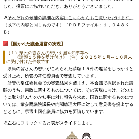
した。投票にご協力いただき、ありがとうございました。
※
それぞれの候補の詳細な内容はこちらからもご覧いただけます。
（以下の内容と同じものです）
（ＰＤＦファイル：１，０４８Ｋ
Ｂ）
【開かれた議会運営の実現】
（１）県民の皆さんの想いを国や知事等へ
《請願１５件を受け付け》（注）２０２５年１月～１０月末
に受け付けた件数です
県民の皆さんの想いがこめられた請願１５件の趣旨をしっかりと
受け止め、所管の常任委員会で審査しています。
所管の常任委員会での審査結果を踏まえ、本会議で採択された請
願のうち、県政に関するものについては、その実現に向け、どのよ
うに取り組んだのか知事に対し報告を求め、国政に関するものにつ
いては、衆参両議院議長や内閣総理大臣に対して意見書を提出する
とともに、県選出国会議員に協力を要請しています。
※左右にフリックすると表がスライドします。