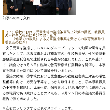
知事への申し入れ
（７）学校における児童生徒の盗撮被害防止対策の徹底、教職員
の不祥事の根絶に向けて強く意見
《他県での教員による児童盗撮事案を受けての教育警察常任
委員会の動き》
女子児童を盗撮し、ＳＮＳのグループチャットで動画や画像を共
有したとして、名古屋市および横浜市の小学校教員が、性的姿態撮
影処罰法違反容疑で逮捕される事案が発生しました。これを受け
て、議会では８月５日に臨時で教育警察常任委員会を開催し、本事
案を踏まえた対応について議論を行いました。
議論の結果、①学校における児童生徒の盗撮被害防止対策の環境
整備等に向け、必要な予算をしっかり確保すること、②本県教職員
の不祥事を根絶し、児童生徒、保護者および地域の方々に信頼され
る教職員であり続けることの２点を、９月２５日の本会議の委員長
報告で強く求めました。
※左右にフリックすると表がスライドします。