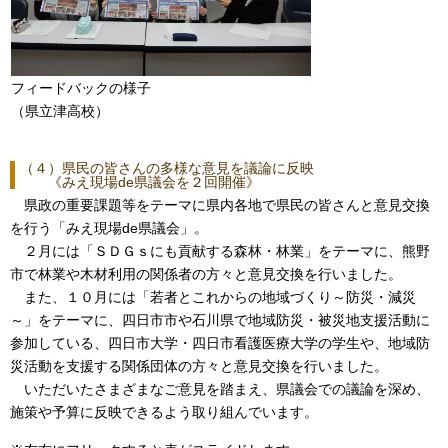
フィードバックの様子
（県立津高校）
（４）県民の皆さんの多様な意見を議論に反映
《みえ現場de県議会を２回開催》
県政の重要課題等をテーマに県内各地で県民の皆さんと意見交換
を行う「みえ現場de県議会」。
２月には「ＳＤＧｓにも貢献する森林・林業」をテーマに、熊野
市で林業や木材利用の関係者の方々と意見交換を行いました。
また、１０月には「若者とこれからの地域づくり～防災・減災
～」をテーマに、四日市市や石川県で地域防災・被災地支援活動に
参加している、四日市大学・四日市看護医療大学の学生や、地域防
災活動を支援する関係団体の方々と意見交換を行いました。
いただいたさまざまなご意見を踏まえ、県議会での議論を深め、
施策や予算に反映できるよう取り組んでいます。