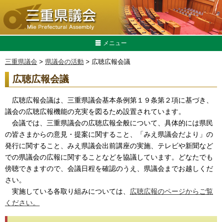
メニュー
三重県議会
>
県議会の活動
> 広聴広報会議
広聴広報会議
広聴広報会議は、三重県議会基本条例第１９条第２項に基づき、
議会の広聴広報機能の充実を図るため設置されています。
会議では、三重県議会の広聴広報全般について、具体的には県民
の皆さまからの意見・提案に関すること、「みえ県議会だより」の
発行に関すること、みえ県議会出前講座の実施、テレビや新聞など
での県議会の広報に関することなどを協議しています。どなたでも
傍聴できますので、会議日程を確認のうえ、県議会までお越しくだ
さい。
実施している各取り組みについては、
広聴広報のページからご覧
ください。