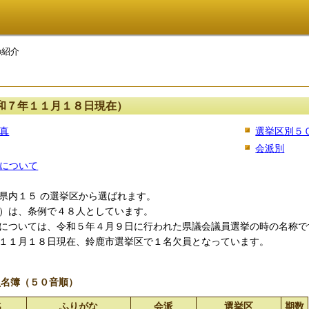
の紹介
和７年１１月１８日現在）
真
選挙区別５
会派別
について
県内１５ の選挙区から選ばれます。
）は、条例で４８人としています。
については、令和５年４月９日に行われた県議会議員選挙の時の名称で
１１月１８日現在、鈴鹿市選挙区で１名欠員となっています。
員名簿（５０音順）
名
ふりがな
会派
選挙区
期数