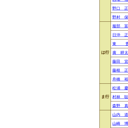
野口 
野村 
服部 
日沖 
東 
は行
廣 耕
藤田 
藤根 
舟橋 
松浦 
ま行
村林 
森野 
山内 
山崎 