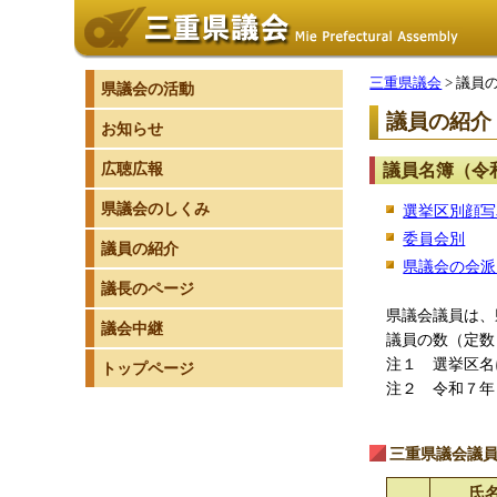
三重県議会
> 議員
県議会の活動
議員の紹介
お知らせ
広聴広報
議員名簿（令
県議会のしくみ
選挙区別顔写
委員会別
議員の紹介
県議会の会派
議長のページ
県議会議員は、
議会中継
議員の数（定数
注１ 選挙区名
トップページ
注２ 令和７年
三重県議会議
氏