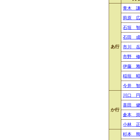
青木 
荊原 
石垣 
石田 
あ行
市川 
市野 
伊藤 
稲垣 
今井 
川口 
喜田 
か行
倉本 
小林 
杉本 