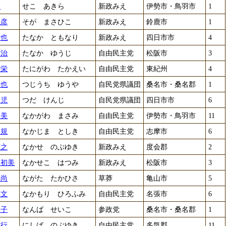
明
せこ あきら
新政みえ
伊勢市・鳥羽市
1
正彦
そが まさひこ
新政みえ
鈴鹿市
1
智也
たなか ともなり
新政みえ
四日市市
4
祐治
たなか ゆうじ
自由民主党
松阪市
3
孝栄
たにがわ たかえい
自由民主党
東紀州
4
裕也
つじうち ゆうや
自民党県議団
桑名市・桑名郡
1
健児
つだ けんじ
自民党県議団
四日市市
6
正美
なかがわ まさみ
自由民主党
伊勢市・鳥羽市
11
年規
なかじま としき
自由民主党
志摩市
6
信之
なかせ のぶゆき
新政みえ
度会郡
2
 初美
なかせこ はつみ
新政みえ
松阪市
3
隆尚
ながた たかひさ
草莽
亀山市
5
博文
なかもり ひろふみ
自由民主党
名張市
6
聖子
なんば せいこ
参政党
桑名市・桑名郡
1
信行
にしば のぶゆき
自由民主党
多気郡
11