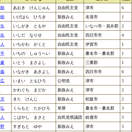
謙順
あおき けんじゅん
自由民主党
津市
6
広樹
いげはら ひろき
新政みえ
名張市
1
智矢
いしがき ともや
自由民主党
いなべ市・員弁郡
2
成生
いしだ なりせ
自由民主党
四日市市
4
岳人
いちかわ がくと
自由民主党
伊賀市
1
修平
いちの しゅうへい
新政みえ
桑名市・桑名郡
1
雅慶
いとう まさよし
新政みえ
三重郡
1
昭義
いながき あきよし
新政みえ
四日市市
6
智広
いまい ともひろ
公明党
津市
5
円
かわぐち まどか
新政みえ
津市
2
健児
きた けんじ
新政みえ
松阪市
2
崇弘
くらもと たかひろ
草莽
桑名市・桑名郡
3
正人
こばやし まさと
自民党県議団
鈴鹿市
5
熊野
すぎもと ゆや
新政みえ
津市
5