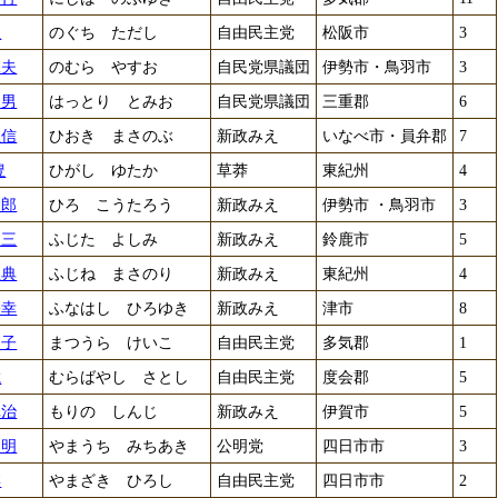
正
のぐち ただし
自由民主党
松阪市
3
保夫
のむら やすお
自民党県議団
伊勢市・鳥羽市
3
富男
はっとり とみお
自民党県議団
三重郡
6
正信
ひおき まさのぶ
新政みえ
いなべ市・員弁郡
7
豊
ひがし ゆたか
草莽
東紀州
4
太郎
ひろ こうたろう
新政みえ
伊勢市 ・鳥羽市
3
宜三
ふじた よしみ
新政みえ
鈴鹿市
5
正典
ふじね まさのり
新政みえ
東紀州
4
裕幸
ふなはし ひろゆき
新政みえ
津市
8
慶子
まつうら けいこ
自由民主党
多気郡
1
聡
むらばやし さとし
自由民主党
度会郡
5
真治
もりの しんじ
新政みえ
伊賀市
5
道明
やまうち みちあき
公明党
四日市市
3
博
やまざき ひろし
自由民主党
四日市市
2