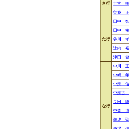
さ行
世古 
曽我 
田中 
田中 
た行
谷川 
辻内 
津田 
中川 
中嶋 
中瀬 
中瀬古
長田 
な行
中森 
難波 
西場 