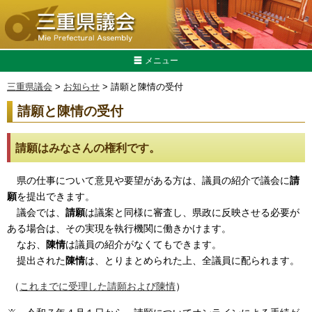
メニュー
三重県議会
>
お知らせ
> 請願と陳情の受付
請願と陳情の受付
請願はみなさんの権利です。
県の仕事について意見や要望がある方は、議員の紹介で議会に
請
願
を提出できます。
議会では、
請願
は議案と同様に審査し、県政に反映させる必要が
ある場合は、その実現を執行機関に働きかけます。
なお、
陳情
は議員の紹介がなくてもできます。
提出された
陳情
は、とりまとめられた上、全議員に配られます。
（
これまでに受理した請願および陳情
）