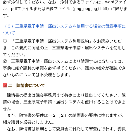
必ず添付してください。なお、添付できるファイルは、wordファイ
ル、pdfファイルまたは画像ファイル（png,jpeg,jpg,tif,tiff）に限りま
す。
（３）三重県電子申請・届出システムを使用する場合の留意事項に
ついて
① 「三重県電子申請・届出システム利用規約」をお読みいただ
き、この規約に同意の上、三重県電子申請・届出システムを使用し
てください。
② 三重県電子申請・届出システムにより請願するに当たっては、
事前に紹介議員の承諾を必ず得てください。議員の紹介が確認でき
ないものについては不受理とします。
二 陳情書について
陳情書の提出は議会事務局まで持参により提出してください。陳
情の場合、三重県電子申請・届出システムを使用することはできま
せん。
また、陳情書の要件は一２（２）の請願書の要件に準じますが、
紹介議員を必要としません。
なお、陳情書は原則として委員会に付託して審査は行わず、委員