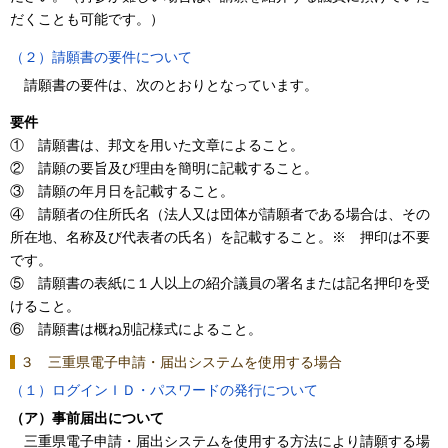
だくことも可能です。）
（２）請願書の要件について
請願書の要件は、次のとおりとなっています。
要件
① 請願書は、邦文を用いた文章によること。
② 請願の要旨及び理由を簡明に記載すること。
③ 請願の年月日を記載すること。
④ 請願者の住所氏名（法人又は団体が請願者である場合は、その
所在地、名称及び代表者の氏名）を記載すること。※ 押印は不要
です。
⑤ 請願書の表紙に１人以上の紹介議員の署名または記名押印を受
けること。
⑥ 請願書は概ね別記様式によること。
３ 三重県電子申請・届出システムを使用する場合
（１）ログインＩＤ・パスワードの発行について
（ア）事前届出について
三重県電子申請・届出システムを使用する方法により請願する場