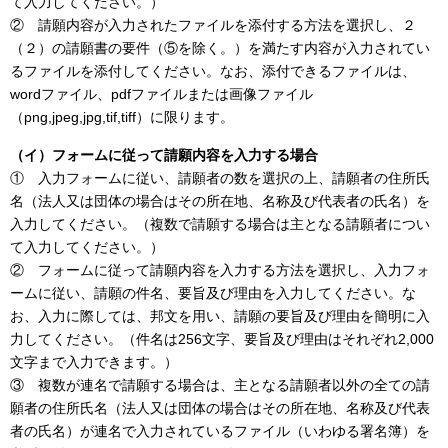
て入力してください。）
② 請願内容が入力されたファイルを添付する方法を選択し、２
（２）の請願書の要件（⑤を除く。）を満たす内容が入力されてい
るファイルを添付してください。なお、添付できるファイルは、
wordファイル、pdfファイルまたは画像ファイル
（png,jpeg,jpg,tif,tiff）に限ります。
（イ）フォームに従って請願内容を入力する場合
① 入力フォームに従い、請願者の数を選択の上、請願者の住所氏
名（法人又は団体の場合はその所在地、名称及び代表者の氏名）を
入力してください。（複数で請願する場合は主となる請願者につい
て入力してください。）
② フォームに従って請願内容を入力する方法を選択し、入力フォ
ームに従い、請願の件名、要旨及び理由を入力してください。な
お、入力に際しては、邦文を用い、請願の要旨及び理由を簡明に入
力してください。（件名は256文字、要旨及び理由はそれぞれ2,000
文字まで入力できます。）
③ 複数が連名で請願する場合は、主となる請願者以外の全ての請
願者の住所氏名（法人又は団体の場合はその所在地、名称及び代表
者の氏名）が連名で入力されているファイル（いわゆる署名簿）を