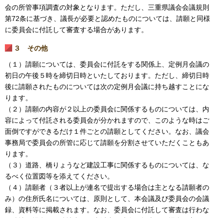
会の所管事項調査の対象となります。ただし、三重県議会会議規則
第72条に基づき、議長が必要と認めたものについては、請願と同様
に委員会に付託して審査する場合があります。
３ その他
（１）請願については、委員会に付託をする関係上、定例月会議の
初日の午後５時を締切日時といたしております。ただし、締切日時
後に請願されたものについては次の定例月会議に持ち越すことにな
ります。
（２）請願の内容が２以上の委員会に関係するものについては、内
容によって付託される委員会が分かれますので、このような時はご
面倒ですができるだけ１件ごとの請願としてください。なお、議会
事務局で委員会の所管に応じて請願を分割させていただくこともあ
ります。
（３）道路、橋りょうなど建設工事に関係するものについては、な
るべく位置図等を添えてください。
（４）請願者（３者以上が連名で提出する場合は主となる請願者の
み）の住所氏名については、原則として、本会議及び委員会の会議
録、資料等に掲載されます。なお、委員会に付託して審査は行わな