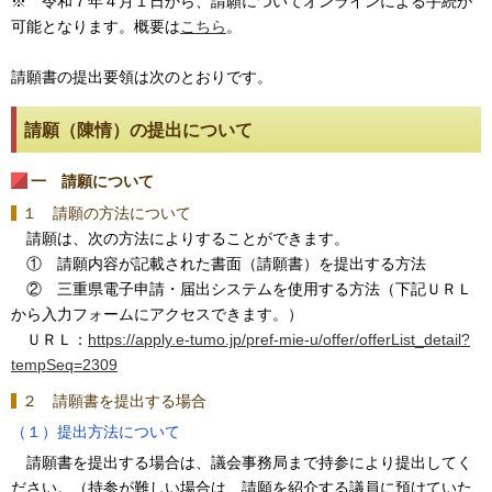
※ 令和７年４月１日から、請願についてオンラインによる手続が
可能となります。概要は
こちら
。
請願書の提出要領は次のとおりです。
請願（陳情）の提出について
一 請願について
１ 請願の方法について
請願は、次の方法によりすることができます。
① 請願内容が記載された書面（請願書）を提出する方法
② 三重県電子申請・届出システムを使用する方法（下記ＵＲＬ
から入力フォームにアクセスできます。）
ＵＲＬ：
https://apply.e-tumo.jp/pref-mie-u/offer/offerList_detail?
tempSeq=2309
２ 請願書を提出する場合
（１）提出方法について
請願書を提出する場合は、議会事務局まで持参により提出してく
ださい。（持参が難しい場合は、請願を紹介する議員に預けていた