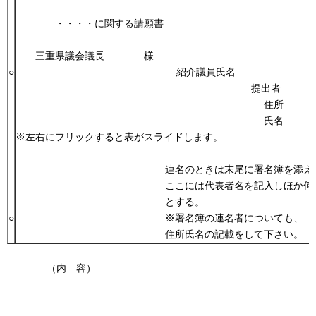
・・・・に関する請願書
三重県議会議長 様
○
紹介議員氏名
提出者
住所
氏
※左右にフリックすると表がスライドします。
連名のときは末尾に署名簿を添え
ここには代表者名を記入しほか何
とする。
○
※署名簿の連名者についても、
住所氏名の記載をして下さい。
（内 容）