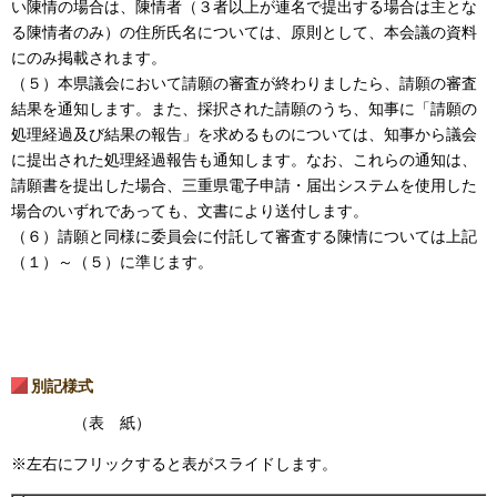
い陳情の場合は、陳情者（３者以上が連名で提出する場合は主とな
る陳情者のみ）の住所氏名については、原則として、本会議の資料
にのみ掲載されます。
（５）本県議会において請願の審査が終わりましたら、請願の審査
結果を通知します。また、採択された請願のうち、知事に「請願の
処理経過及び結果の報告」を求めるものについては、知事から議会
に提出された処理経過報告も通知します。なお、これらの通知は、
請願書を提出した場合、三重県電子申請・届出システムを使用した
場合のいずれであっても、文書により送付します。
（６）請願と同様に委員会に付託して審査する陳情については上記
（１）～（５）に準じます。
別記様式
（表 紙）
※左右にフリックすると表がスライドします。