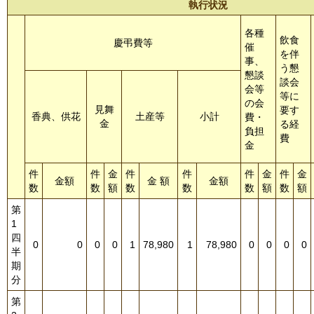
執行状況
各種
飲食
慶弔費等
催
を伴
事、
う懇
懇談
談会
会等
等に
の会
見舞
要す
香典、供花
土産等
小計
費・
金
る経
負担
費
金
件
件
金
件
件
件
金
件
金
金額
金 額
金額
数
数
額
数
数
数
額
数
額
第
1
四
0
0
0
0
1
78,980
1
78,980
0
0
0
0
半
期
分
第