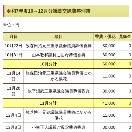
令和7年度10～12月分議長交際費整理簿
単位：円
月日
項目
香典・供花
見舞金
10月22日
故森田治元三重県議会議員葬儀香典
30,000
0
10月31日
山本教和議員ご岳母葬儀香典
30,000
0
10月分計
60,000
0
11月14
故森田治元三重県議会議員葬儀にか
11,000
0
日
かる供花
11月28
故平畑武三重県議会議員葬儀香典
30,000
0
日
11月分計
41,000
0
故芝博一元参議院議員葬儀にかかる
12月4日
11,000
0
供花
12月8日
小林正人議員ご母堂葬儀香典
30,000
0