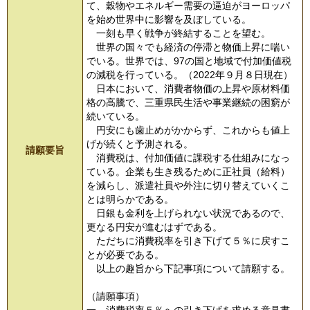
て、穀物やエネルギー需要の逼迫がヨーロッパ
を始め世界中に影響を及ぼしている。
一刻も早く戦争が終結することを望む。
世界の国々でも経済の停滞と物価上昇に喘い
でいる。世界では、97の国と地域で付加価値税
の減税を行っている。（2022年９月８日現在）
日本において、消費者物価の上昇や原材料価
格の高騰で、三重県民生活や事業継続の困窮が
続いている。
円安にも歯止めがかからず、これからも値上
げが続くと予測される。
請願要旨
消費税は、付加価値に課税する仕組みになっ
ている。企業も生き残るために正社員（給料）
を減らし、派遣社員や外注に切り替えていくこ
とは明らかである。
日銀も金利を上げられない状況であるので、
更なる円安が進むはずである。
ただちに消費税率を引き下げて５％に戻すこ
とが必要である。
以上の趣旨から下記事項について請願する。
（請願事項）