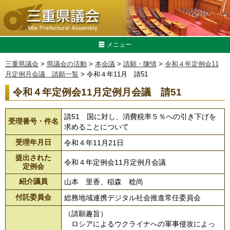
メニュー
三重県議会
>
県議会の活動
>
本会議
>
請願・陳情
>
令和４年定例会11
月定例月会議 請願一覧
> 令和４年11月 請51
令和４年定例会11月定例月会議 請51
請51 国に対し、消費税率５％への引き下げを
受理番号・件名
求めることについて
受理年月日
令和４年11月21日
提出された
令和４年定例会11月定例月会議
定例会
紹介議員
山本 里香、稲森 稔尚
付託委員会
総務地域連携デジタル社会推進常任委員会
（請願趣旨）
ロシアによるウクライナへの軍事侵攻によっ