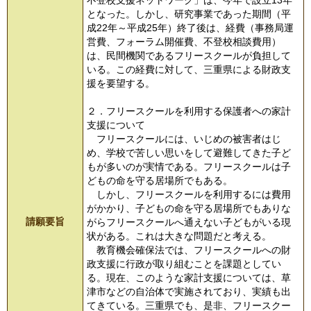
不登校支援ネットワーク」は、今年で設立13年
となった。しかし、研究事業であった期間（平
成22年～平成25年）終了後は、経費（事務局運
営費、フォーラム開催費、不登校相談費用）
は、民間機関であるフリースクールが負担して
いる。この経費に対して、三重県による財政支
援を要望する。
２．フリースクールを利用する保護者への家計
支援について
フリースクールには、いじめの被害者はじ
め、学校で苦しい思いをして避難してきた子ど
もが多いのが実情である。フリースクールは子
どもの命を守る居場所でもある。
しかし、フリースクールを利用するには費用
がかかり、子どもの命を守る居場所でもありな
請願要旨
がらフリースクールへ通えない子どもがいる現
状がある。これは大きな問題だと考える。
教育機会確保法では、フリースクールへの財
政支援に行政が取り組むことを課題としてい
る。現在、このような家計支援については、草
津市などの自治体で実施されており、実績も出
てきている。三重県でも、是非、フリースクー