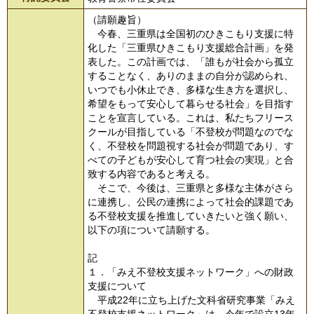
（請願趣旨）
今春、三重県は全国初のひきこもり支援に特
化した「三重県ひきこもり支援総合計画」を発
表した。この計画では、「誰もが社会から孤立
することなく、ありのままの自分が認められ、
いつでも小休止でき、多様な生き方を選択し、
希望をもって安心して暮らせる社会」を目指す
ことを宣言している。これは、私たちフリース
クールが目指している「不登校が問題なのでな
く、不登校を問題視する社会が問題であり、す
べての子どもが安心して育つ社会の実現」と合
致する内容であると考える。
そこで、今後は、三重県と多様な主体がさら
に連携し、公民の連携によって社会的課題であ
る不登校支援を推進していきたいと強く願い、
以下の項について請願する。
記
１．「みえ不登校支援ネットワーク」への財政
支援について
平成22年に立ち上げた文科省研究事業「みえ