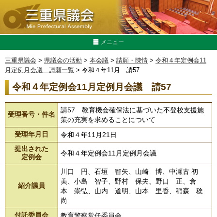
メニュー
三重県議会
>
県議会の活動
>
本会議
>
請願・陳情
>
令和４年定例会11
月定例月会議 請願一覧
> 令和４年11月 請57
令和４年定例会11月定例月会議 請57
請57 教育機会確保法に基づいた不登校支援施
受理番号・件名
策の充実を求めることについて
受理年月日
令和４年11月21日
提出された
令和４年定例会11月定例月会議
定例会
川口 円、石垣 智矢、山崎 博、中瀬古 初
美、小島 智子、野村 保夫、野口 正、倉
紹介議員
本 崇弘、山内 道明、山本 里香、稲森 稔
尚
付託委員会
教育警察常任委員会