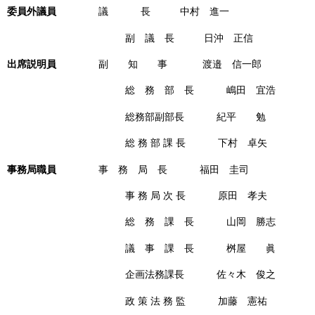
委員外議員
議 長 中村 進一
副 議 長 日沖 正信
出席説明員
副 知 事 渡邉 信一郎
総 務 部 長 嶋田 宜浩
総務部副部長 紀平 勉
総 務 部 課 長 下村 卓矢
事務局職員
事 務 局 長 福田 圭司
事 務 局 次 長 原田 孝夫
総 務 課 長 山岡 勝志
議 事 課 長 桝屋 眞
企画法務課長 佐々木 俊之
政 策 法 務 監 加藤 憲祐