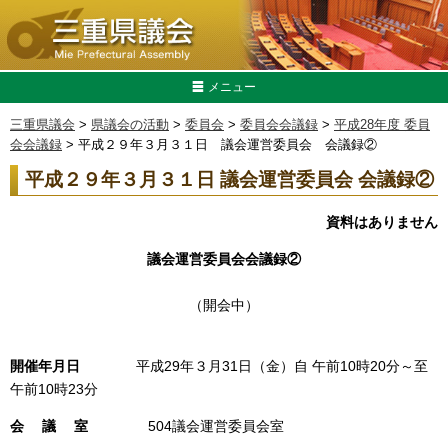
メニュー
三重県議会
>
県議会の活動
>
委員会
>
委員会会議録
>
平成28年度 委員
会会議録
> 平成２９年３月３１日 議会運営委員会 会議録②
平成２９年３月３１日 議会運営委員会 会議録②
資料はありません
議会運営委員会会議録②
（開会中）
開催年月日
平成29年３月31日（金）自 午前10時20分～至
午前10時23分
会 議 室
504議会運営委員会室