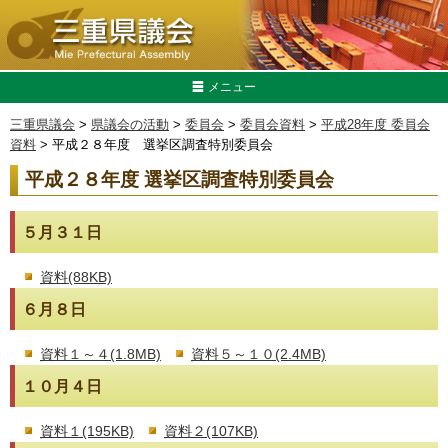
メニュー
三重県議会
>
県議会の活動
>
委員会
>
委員会資料
>
平成28年度 委員会
資料
> 平成２８年度 選挙区調査特別委員会
平成２８年度 選挙区調査特別委員会
５月３１日
資料(88KB)
６月８日
資料１～４(1.8MB)
資料５～１０(2.4MB)
１０月４日
資料１(195KB)
資料２(107KB)