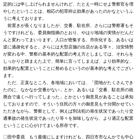
定的には申し上げられませんけれど、たとえ一時にせよ警察官を増
やしたということは、相応の犯罪抑止効果があったのかなというふ
うに考えております。
前置きが長くなりましたが、交番、駐在所、さらには警察署もそ
うですけれども、委員御指摘のとおり、やはり地域の実情がだんだ
んと変わってまいります。人口が密集する、市街化する、あるいは
逆に過疎化すると。さらには大型店舗の出店がある等々、治安情勢
が変わる中、警察の基本的な配置の考え方としましては、それらを
しっかりと踏まえた上で、簡単に言ってしまえば、より効率的な、
効果的な配置ということに努めるというのが基本的な考えでござい
ます。
ただ、正直なところ、各地域においては、「団地がたくさんでき
たのに、なかなか交番がない」とか、あるいは「交番、駐在所の統
廃合で遠くへ行ってしまった」とかという御意見があることは承知
しておりますので、そういう住民の方々の御意見も十分聞かせてい
ただきながら、警察として、例えば刑法犯の発生状況であったり交
通事故の発生状況であったり等々を加味しながら、より適正な配置
ということに心がけてまいる所存です。
〇田中委員 もう最後にしますけれども、四日市市なんかでも中心