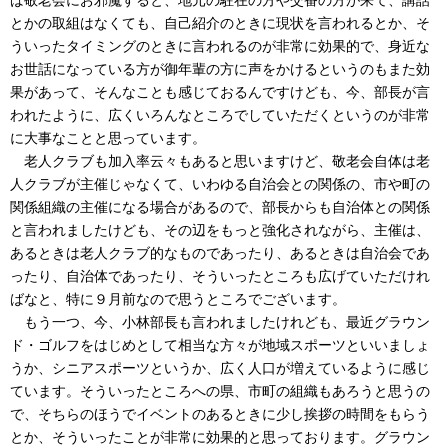
とかの取組はなくても、自己紹介のときに現状を言われるとか、そ
ういったタイミングのときに言われるのが非常に効果的で、身近な
お世話になっている方が御年輩の方に声をかけるというのもまた効
果があって、そんなことも感じておるんですけども、今、部長が言
われたように、広くいろんなところでしていただくというのが非常
に大事なことと思っています。
老人クラブも加入率云々もあると思いますけど、敬老会自体は老
人クラブが主催じゃなくて、いわゆる自治会との関係の、市や町の
関係組織の主催になる場合があるので、部長からも自治体との関係
と言われましたけども、その辺をもっと強化されながら、主催は、
あるときは老人クラブ的なものであったり、あるときは自治会であ
ったり、自治体であったり、そういったところも広げていただけれ
ばなと、特に９月前なので思うところでございます。
もう一つ、今、小林部長も言われましたけれども、最近グラウン
ド・ゴルフをはじめとして相当な方々が地域スポーツといいましょ
うか、シニアスポーツというか、広く人口が増えているように感じ
ています。そういったところへの県、市町の組織もあろうと思うの
で、そちらのほうでイベントのあるときに少し挨拶の時間をもらう
とか、そういったことが非常に効果的と思っております。グラウン