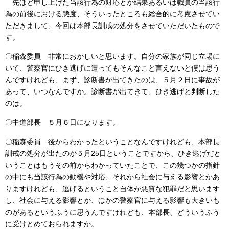
先ほど申し上げた当該行為の対応とか結果あるいは職員の当該行
為の前後における態度、そういったところも総合的に考慮させてい
ただきまして、今回は本部長訓戒の処分をさせていただいたもので
す。
〇稲森委員 非常におかしいと思います。自分の家族が同じ立場に
いて、警察官にひき逃げに遭ってもそんなこと言えないと僕は思う
んですけれども、まず、診断書が出てきたのは、５月２日に事故が
あって、いつなんですか。診断書が出てきて、ひき逃げと判断した
のは。
〇中道部長 ５月６日になります。
〇稲森委員 後からわかったということなんですけれども、本部長
訓戒の処分が出たのが５月25日ということですから、ひき逃げだと
いうことはもうその前からわかっていたことで、この幾つかの指針
の中にも当該行為の動機や対応、それから社会に与える影響とかあ
りますけれども、逃げるということ自体が悪質な犯罪だと思います
し、社会に与える影響とか、ほかの警察官に与える影響も大きいも
のがあるというふうに思うんですけれども、本部長、どういうふう
に受けとめておられますか。