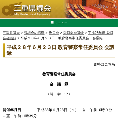
メニュー
三重県議会
>
県議会の活動
>
委員会
>
委員会会議録
>
平成28年度 委員
会会議録
> 平成２８年６月２３日 教育警察常任委員会 会議録
平成２８年６月２３日 教育警察常任委員会 会議
録
資料はこちら
教育警察常任委員会
会 議 録
（開 会 中）
開催年月日
平成28年６月23日（木） 自 午前10時０分
～至 午前11時39分