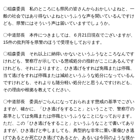
〇稲森委員 私のところにも県民の皆さんからおかしいよねと、一
般の社会ではあり得ないよねというふうな声を聞いているんですけ
ども、県警にはそういう声は届いていますでしょうか。
〇中道部長 本件につきましては、６月21日現在でございますが、
15件の批判等を県警のほうで受理をしております。
〇稲森委員 それ以上に納得いかないというふうなところなんです
けれども、警察庁が示している懲戒処分の指針がここにあるんです
けれども、それによりますと、ひき逃げをすれば免職または停職、
当て逃げをすれば停職または減給というふうな処分になっているん
ですけれども、それよりも随分軽い処分だと思うんですけれども、
その理由や根拠を教えてください。
〇中道部長 委員がごらんになっておられます懲戒の基準でござい
ますが、確かに、「ひき逃げをすること」ということで、警察庁の
基準としては免職または停職というふうなことになっております。
ただ、この「ひき逃げをすること」というふうなことで書いてあり
ますが、ひき逃げと申しましても、典型的な非常に重い重傷ひき逃
げであるとか死亡ひき逃げであるとか、あるいは今回のような後か