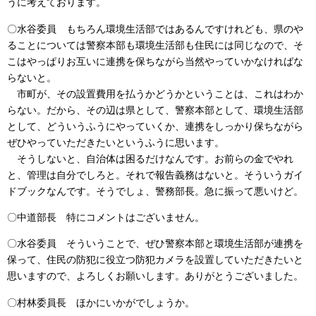
うに考えております。
〇水谷委員 もちろん環境生活部ではあるんですけれども、県のや
ることについては警察本部も環境生活部も住民には同じなので、そ
こはやっぱりお互いに連携を保ちながら当然やっていかなければな
らないと。
市町が、その設置費用を払うかどうかということは、これはわか
らない。だから、その辺は県として、警察本部として、環境生活部
として、どういうふうにやっていくか、連携をしっかり保ちながら
ぜひやっていただきたいというふうに思います。
そうしないと、自治体は困るだけなんです。お前らの金でやれ
と、管理は自分でしろと。それで報告義務はないと。そういうガイ
ドブックなんです。そうでしょ、警務部長。急に振って悪いけど。
〇中道部長 特にコメントはございません。
〇水谷委員 そういうことで、ぜひ警察本部と環境生活部が連携を
保って、住民の防犯に役立つ防犯カメラを設置していただきたいと
思いますので、よろしくお願いします。ありがとうございました。
〇村林委員長 ほかにいかがでしょうか。