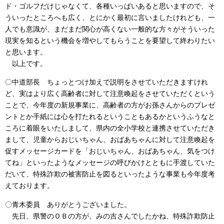
ド・ゴルフだけじゃなくて、各種いっぱいあると思いますので、そ
ういったところへも広く、とにかく最初に言いましたけれども、一
人でも意識が、まだまだ関心が高くない一般的な方々がそういった
現実を知るという機会を増やしてもらうことを要望して終わりたい
と思います。
以上です。
〇中道部長 ちょっとつけ加えで説明をさせていただきますけれ
ど、実はより広く高齢者に対して注意喚起をさせていただくという
ことで、今年度の新規事業に、高齢者の方がお孫さんからのプレゼ
ントとか手紙には心を打たれるということもあるかというふうなと
ころに着眼をいたしまして、県内の全小学校と連携させていただき
まして、児童からおじいちゃん、おばあちゃんに対して注意喚起を
促すメッセージカードを「おじいちゃん、おばあちゃん、気をつけ
てね」といったようなメッセージの呼びかけとともに手渡していた
だいて、特殊詐欺の被害防止を図るといったような事業も今年度考
えております。
〇青木委員 ありがとうございました。
先日、県警のＯＢの方が、みの吉さんでしたかね、特殊詐欺防止