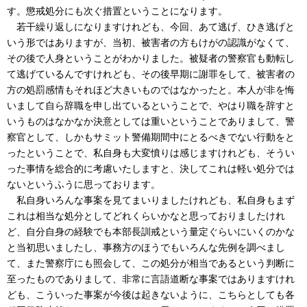
す。懲戒処分にも次ぐ措置ということになります。
若干繰り返しになりますけれども、今回、あて逃げ、ひき逃げと
いう形ではありますが、当初、被害者の方もけがの認識がなくて、
その後で人身ということがわかりました。被疑者の警察官も動転し
て逃げているんですけれども、その後早期に謝罪をして、被害者の
方の処罰感情もそれほど大きいものではなかったと。本人が非を悔
いまして自ら辞職を申し出ているということで、やはり職を辞すと
いうものはなかなか決意としては重いということでありまして、警
察官として、しかもサミット警備期間中にとるべきでない行動をと
ったということで、私自身も大変憤りは感じますけれども、そうい
った事情を総合的に考慮いたしますと、決してこれは軽い処分では
ないというふうに思っております。
私自身いろんな事案を見てまいりましたけれども、私自身もまず
これは相当な処分としてどれくらいかなと思っておりましたけれ
ど、自分自身の経験でも本部長訓戒という量定ぐらいにいくのかな
と当初思いましたし、事務方のほうでもいろんな先例を調べまし
て、また警察庁にも照会して、この処分が相当であるという判断に
至ったものでありまして、非常に言語道断な事案ではありますけれ
ども、こういった事案が今後は起きないように、こちらとしても各