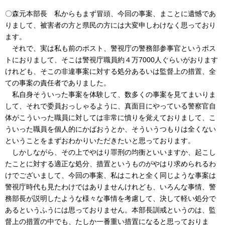
〇森元本部長 私からもまず冒頭、今回の事案、まことに遺憾であ
りまして、被害者の方と県民の方には大変申しわけなく思っており
ます。
それで、実は私も前のポスト、警視庁の警務部参事官というポス
トにおりまして、そこは警視庁職員約４万7000人ぐらいがおります
けれども、そこの非違事案に対する処分あるいは監督上の措置、全
ての事案の責任者でありました。
私自身そういった事案を体験して、数多くの事案を見てまいりま
して、それで委員おっしゃるように、真面目にやっている警察官自
体がこういった職員に対しては非常に憤りを覚えておりまして、こ
ういった職員を個人的にかばおうとか、そういうつもりは全くない
ということをまずおわかりいただきたいと思っております。
しかしながら、その上でやはり罪刑の均衡といいますか、起こし
たことに対する適正な処分、措置というものがやはり求められるわ
けでございまして、今回の事案、私はこれと全く同じような事案は
警視庁時代も見たわけではありませんけれども、いろんな事情、警
務部長が説明したような様々な事情を考慮して、決して軽い処分で
あるというふうには思っておりません。本部長訓戒というのは、監
督上の措置の中でも、たしか一番重い措置になると思っておりま