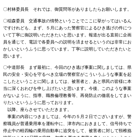
〇村林委員長 それでは、御質問等がありましたらお願いします。
〇稲森委員 交通事故の情勢ということでここに挙がってはいるん
ですけれども、まず、５月にあった警察官によるひき逃げの件につ
いて丁寧に御説明いただきたいと思います。報道が出る直前に企画
員を通じて、電話で各委員への説明を済ませるというのは非常にお
かしいというふうに思っています。丁寧に説明していただきたいと
思います。
〇中道部長 まず最初に、今回のひき逃げ事案に関しましては、県
民の安全・安心を守るべき立場の警察官がこういうふうな事案を起
こしたということに関しましては、被害者と、あと県民の皆様に本
当に深くおわびを申し上げたいと思います。今後、このような事案
がないように、指導、職務倫理教養等、再発防止の徹底をしてまい
りたいというふうに思っております。
以降、座らさせていただきます。
事案の内容につきましては、今年の５月２日でございますが、警
察職員が普通乗用車を運転中に、津市内におきまして、信号待ちで
停止中の軽四輪の乗用自動車に追突をして、被害者に対して頸椎捻