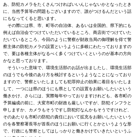
あ、防犯カメラをたくさんつければいいんじゃないかとなったとき
に、当然予算等の問題もございますので、誰がつけるんだという話
にもなってくると思います。
その際には県、市、町等の自治体、あるいは全国的、県下的にも
例えば自治会でつけていただいているところ、商店街でつけていた
だいているところ、今回のように警察が財政当局の御理解を得て警
察主体の防犯カメラの設置というように多岐にわたっておりますの
で、要は各種主体がなるべく多くつけていくというのが基本の方向
かなと思っております。
そういった意味で、環境生活部のお話が出ましたし、環境生活部
のほうでも今後のあり方を検討するというようなことになっており
ますので、警察といたしましても犯罪抑止の効果に着目をいたしま
して、一つには県のほうにも県としての設置をお願いしたいという
働きかけ、さらには、実際毎年やっておりますけれども、各市町の
予算編成の前に、大変市町の財政も厳しいですが、防犯インフラと
申しますか、カメラもそうですし防犯灯なんかもそうですけれど、
そのあたりも市町の防犯の責任において拡充をお願いしたいという
のを各警察署長等が首長のほうにお願いに行くとかというような形
で、行政にも警察としてはしっかりと働きかけていきたいというふ