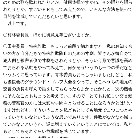
のための歌を歌われたりとか、健康体操ですかね、その踊りを踊ら
れたりとか、すごいＰＲもしてみえたので、いろんな方法を使って
目的を達成していただきたいと思います。
以上です。
〇村林委員長 ほかに御意見等ございますか。
〇田中委員 特殊詐欺、ちょっと前段で触れますと、私のお知り合
いの方が自分たちで特殊詐欺防止のための寸劇、皆さんが御自身で
犯人側と被害者側で寸劇をされたりとか、そういう形で意識を高め
ておられる活動をやってみえて、何かそういうのも一つの手だなと
いうふうに思っています。青木委員もおっしゃいましたけども、私
も後援会のグラウンド・ゴルフ大会をやって、そこへうちの地元の
交番の所長を呼んで話をしてもらったらよかったかなと、次の機会
にそんなこともちょっと考えていますので、とてもお忙しい交番勤
務の警察官の方には大変お手間をとらせることになろうかとは思い
ますけれども、そういうことを私どもとしても地元でこつこつとや
っていきたいなというふうな思いであります。件数がなかなか減っ
ていかないというか、逆に増えていくということについては、私ど
もとしてもそれぐらい危機感を感じています。