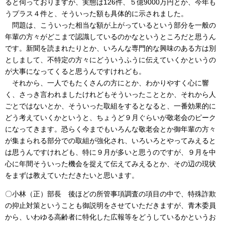
ると伺っておりますが、実態は126件、５億9000万円とか、今年も
うプラス４件と、そういった額も具体的に示されました。
問題は、こういった相当な額が上がっているという部分を一般の
年輩の方々がどこまで認識しているのかなというところだと思うん
です。新聞を読まれたりとか、いろんな専門的な興味のある方は別
としまして、不特定の方々にどういうふうに伝えていくかというの
が大事になってくると思うんですけれども。
それから、一人でもたくさんの方にとか、わかりやすく心に響
く、さっき言われましたけれどもそういったこととか、それから人
ごとではないとか、そういった取組をするとなると、一番効果的に
どう考えていくかというと、ちょうど９月ぐらいが敬老会のピーク
になってきます。恐らく今までもいろんな敬老会とか御年輩の方々
が集まられる部分での取組が強化され、いろいろとやってみえると
は思うんですけれども、特に９月が多いと思うのですが、９月を中
心に年間そういった機会を捉えて伝えてみえるとか、その辺の現状
をまずは教えていただきたいと思います。
〇小林（正）部長 後ほどの所管事項調査の項目の中で、特殊詐欺
の抑止対策ということも御説明をさせていただきますが、青木委員
から、いわゆる高齢者に特化した広報等をどうしているかというお