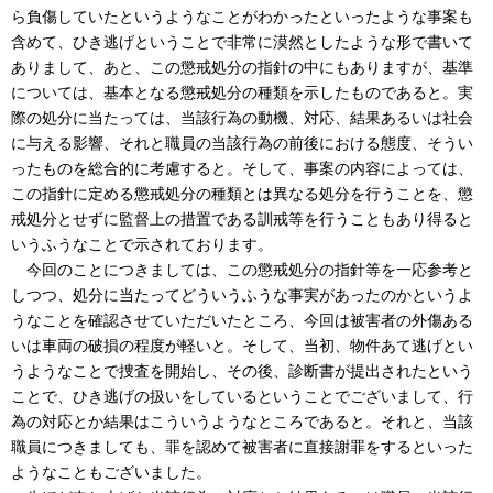
ら負傷していたというようなことがわかったといったような事案も
含めて、ひき逃げということで非常に漠然としたような形で書いて
ありまして、あと、この懲戒処分の指針の中にもありますが、基準
については、基本となる懲戒処分の種類を示したものであると。実
際の処分に当たっては、当該行為の動機、対応、結果あるいは社会
に与える影響、それと職員の当該行為の前後における態度、そうい
ったものを総合的に考慮すると。そして、事案の内容によっては、
この指針に定める懲戒処分の種類とは異なる処分を行うことを、懲
戒処分とせずに監督上の措置である訓戒等を行うこともあり得ると
いうふうなことで示されております。
今回のことにつきましては、この懲戒処分の指針等を一応参考と
しつつ、処分に当たってどういうふうな事実があったのかというよ
うなことを確認させていただいたところ、今回は被害者の外傷ある
いは車両の破損の程度が軽いと。そして、当初、物件あて逃げとい
うようなことで捜査を開始し、その後、診断書が提出されたという
ことで、ひき逃げの扱いをしているということでございまして、行
為の対応とか結果はこういうようなところであると。それと、当該
職員につきましても、罪を認めて被害者に直接謝罪をするといった
ようなこともございました。