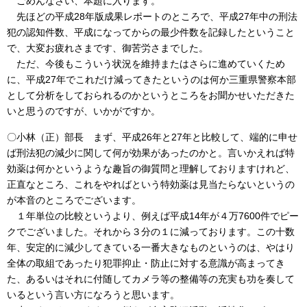
ごめんなさい、本題に入ります。
先ほどの平成28年版成果レポートのところで、平成27年中の刑法
犯の認知件数、平成になってからの最少件数を記録したということ
で、大変お疲れさまです、御苦労さまでした。
ただ、今後もこういう状況を維持またはさらに進めていくため
に、平成27年でこれだけ減ってきたというのは何か三重県警察本部
として分析をしておられるのかというところをお聞かせいただきた
いと思うのですが、いかがですか。
〇小林（正）部長 まず、平成26年と27年と比較して、端的に申せ
ば刑法犯の減少に関して何が効果があったのかと。言いかえれば特
効薬は何かというような趣旨の御質問と理解しておりますけれど、
正直なところ、これをやればという特効薬は見当たらないというの
が本音のところでございます。
１年単位の比較というより、例えば平成14年が４万7600件でピー
クでございました。それから３分の１に減っております。この十数
年、安定的に減少してきている一番大きなものというのは、やはり
全体の取組であったり犯罪抑止・防止に対する意識が高まってき
た、あるいはそれに付随してカメラ等の整備等の充実も功を奏して
いるという言い方になろうと思います。