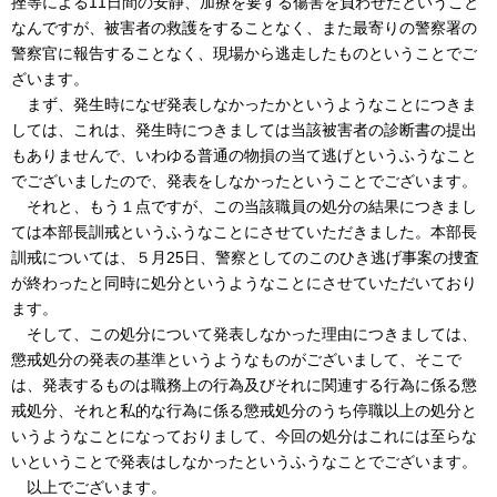
挫等による11日間の安静、加療を要する傷害を負わせたということ
なんですが、被害者の救護をすることなく、また最寄りの警察署の
警察官に報告することなく、現場から逃走したものということでご
ざいます。
まず、発生時になぜ発表しなかったかというようなことにつきま
しては、これは、発生時につきましては当該被害者の診断書の提出
もありませんで、いわゆる普通の物損の当て逃げというふうなこと
でございましたので、発表をしなかったということでございます。
それと、もう１点ですが、この当該職員の処分の結果につきまし
ては本部長訓戒というふうなことにさせていただきました。本部長
訓戒については、５月25日、警察としてのこのひき逃げ事案の捜査
が終わったと同時に処分というようなことにさせていただいており
ます。
そして、この処分について発表しなかった理由につきましては、
懲戒処分の発表の基準というようなものがございまして、そこで
は、発表するものは職務上の行為及びそれに関連する行為に係る懲
戒処分、それと私的な行為に係る懲戒処分のうち停職以上の処分と
いうようなことになっておりまして、今回の処分はこれには至らな
いということで発表はしなかったというふうなことでございます。
以上でございます。