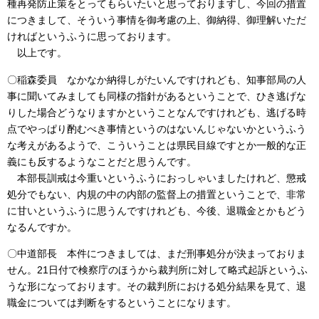
種再発防止策をとってもらいたいと思っておりますし、今回の措置
につきまして、そういう事情を御考慮の上、御納得、御理解いただ
ければというふうに思っております。
以上です。
〇稲森委員 なかなか納得しがたいんですけれども、知事部局の人
事に聞いてみましても同様の指針があるということで、ひき逃げな
りした場合どうなりますかということなんですけれども、逃げる時
点でやっぱり酌むべき事情というのはないんじゃないかというふう
な考えがあるようで、こういうことは県民目線ですとか一般的な正
義にも反するようなことだと思うんです。
本部長訓戒は今重いというふうにおっしゃいましたけれど、懲戒
処分でもない、内規の中の内部の監督上の措置ということで、非常
に甘いというふうに思うんですけれども、今後、退職金とかもどう
なるんですか。
〇中道部長 本件につきましては、まだ刑事処分が決まっておりま
せん。21日付で検察庁のほうから裁判所に対して略式起訴というふ
うな形になっております。その裁判所における処分結果を見て、退
職金については判断をするということになります。