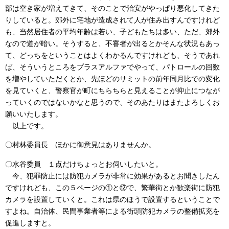
部は空き家が増えてきて、そのことで治安がやっぱり悪化してきた
りしていると。郊外に宅地が造成されて人が住み出すんですけれど
も、当然居住者の平均年齢は若い、子どもたちは多い、ただ、郊外
なので道が暗い。そうすると、不審者が出るとかそんな状況もあっ
て、どっちをということはよくわかるんですけれども、そうであれ
ば、そういうところをプラスアルファでやって、パトロールの回数
を増やしていただくとか、先ほどのサミットの前年同月比での変化
を見ていくと、警察官が町にちらちらと見えることが抑止につなが
っていくのではないかなと思うので、そのあたりはまたよろしくお
願いいたします。
以上です。
〇村林委員長 ほかに御意見はありませんか。
〇水谷委員 １点だけちょっとお伺いしたいと。
今、犯罪防止には防犯カメラが非常に効果があるとお聞きしたん
ですけれども、この５ページの①と⑫で、繁華街とか歓楽街に防犯
カメラを設置していくと。これは県のほうで設置するということで
すよね。自治体、民間事業者等による街頭防犯カメラの整備拡充を
促進しますと。