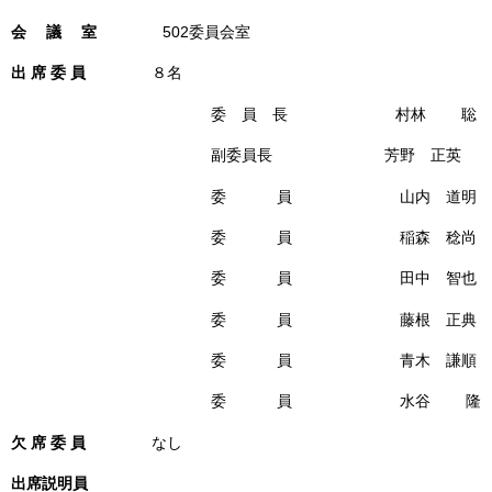
会 議 室
502委員会室
出 席 委 員
８名
委 員 長 村林 聡
副委員長 芳野 正英
委 員 山内 道明
委 員 稲森 稔尚
委 員 田中 智也
委 員 藤根 正典
委 員 青木 謙順
委 員 水谷 隆
欠 席 委 員
なし
出席説明員