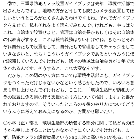
⑫で、三重県防犯カメラ設置ガイドブックは去年、環境生活部で
出されたんですよ。地域の方がどうしても防犯カメラを設置してほ
しいというところがたくさんあるわけですよね。それでガイドブッ
クを見せて、私もそれをよく読んでみたんですけれども、やっぱり
これ、自治体で設置せよと。管理は自治会長かもしくはその自治体
の代表者がすると。これは報告義務はないわけやね。きちっとそれ
ぞれ自分たちで設置をして、自分たちで管理をしてチェックをして
いきなさいと、恐らくこういうガイドブックであるというふうに僕
は認識しているんですけれども、我々の地域は自治会長が１年で大
体かわるんです。そうすると、これ大変なんです。
だから、この辺のやり方については環境生活部にも、ガイドブッ
クをつくっただけじゃないかなという感じがしたので、いろいろ意
見も申し上げたんですけれども、ここに、「環境生活部が防犯カメ
ラの設置に係る県の行う支援のあり方について検討します」と書か
れておりますので、そういったところの今後のやり方についてどう
いうふうに考えておみえになるのか、お聞かせ願いたい。
〇小林（正）部長 環境生活部の所管する部分に関して私どものほ
うから申し上げることはなかなかできにくいんですけれども、ま
ず、防犯カメラの設置効果というのは非常に高いものがある。じゃ