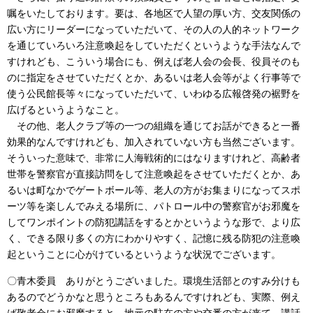
嘱をいたしております。要は、各地区で人望の厚い方、交友関係の
広い方にリーダーになっていただいて、その人の人的ネットワーク
を通じていろいろ注意喚起をしていただくというような手法なんで
すけれども、こういう場合にも、例えば老人会の会長、役員そのも
のに指定をさせていただくとか、あるいは老人会等がよく行事等で
使う公民館長等々になっていただいて、いわゆる広報啓発の裾野を
広げるというようなこと。
その他、老人クラブ等の一つの組織を通じてお話ができると一番
効果的なんですけれども、加入されていない方も当然ございます。
そういった意味で、非常に人海戦術的にはなりますけれど、高齢者
世帯を警察官が直接訪問をして注意喚起をさせていただくとか、あ
るいは町なかでゲートボール等、老人の方がお集まりになってスポ
ーツ等を楽しんでみえる場所に、パトロール中の警察官がお邪魔を
してワンポイントの防犯講話をするとかというような形で、より広
く、できる限り多くの方にわかりやすく、記憶に残る防犯の注意喚
起ということに心がけているというような状況でございます。
〇青木委員 ありがとうございました。環境生活部とのすみ分けも
あるのでどうかなと思うところもあるんですけれども、実際、例え
ば敬老会にお邪魔すると、地元の駐在の方や交番の方が来て、講話