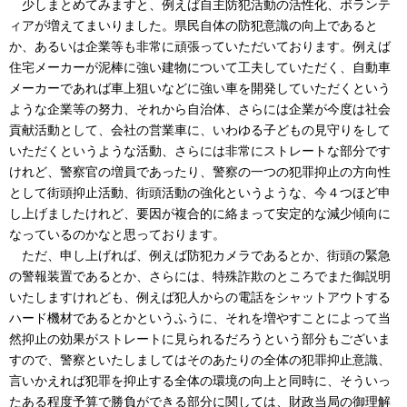
少しまとめてみますと、例えば自主防犯活動の活性化、ボランテ
ィアが増えてまいりました。県民自体の防犯意識の向上であると
か、あるいは企業等も非常に頑張っていただいております。例えば
住宅メーカーが泥棒に強い建物について工夫していただく、自動車
メーカーであれば車上狙いなどに強い車を開発していただくという
ような企業等の努力、それから自治体、さらには企業が今度は社会
貢献活動として、会社の営業車に、いわゆる子どもの見守りをして
いただくというような活動、さらには非常にストレートな部分です
けれど、警察官の増員であったり、警察の一つの犯罪抑止の方向性
として街頭抑止活動、街頭活動の強化というような、今４つほど申
し上げましたけれど、要因が複合的に絡まって安定的な減少傾向に
なっているのかなと思っております。
ただ、申し上げれば、例えば防犯カメラであるとか、街頭の緊急
の警報装置であるとか、さらには、特殊詐欺のところでまた御説明
いたしますけれども、例えば犯人からの電話をシャットアウトする
ハード機材であるとかというふうに、それを増やすことによって当
然抑止の効果がストレートに見られるだろうという部分もございま
すので、警察といたしましてはそのあたりの全体の犯罪抑止意識、
言いかえれば犯罪を抑止する全体の環境の向上と同時に、そういっ
たある程度予算で勝負ができる部分に関しては、財政当局の御理解