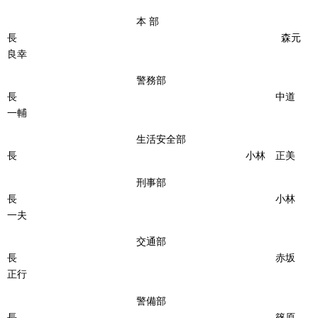
本 部
長 森元
良幸
警務部
長 中道
一輔
生活安全部
長 小林 正美
刑事部
長 小林
一夫
交通部
長 赤坂
正行
警備部
長 篠原