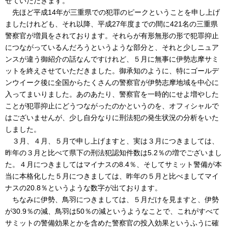
せていただきます。
先ほど平成14年が三重県での犯罪のピークということを申し上げ
ましたけれども、それ以降、平成27年度までの間に421名の三重県
警察官が増員をされております。それらが有形無形の形で犯罪抑止
につながっているんだろうというような部分と、それと少しニュア
ンスが違う御紹介の話なんですけれど、５月に無事に伊勢志摩サミ
ットを終えさせていただきました。御承知のように、特にゴールデ
ンウイーク後に全国からたくさんの警察官が伊勢志摩地域を中心に
入ってまいりました。あのあたり、警察官を一時的にせよ増やした
ことが犯罪抑止にどうつながったのかというのを、オフィシャルで
はございませんが、少し自分なりに刑法犯の発生状況の分析をいた
しました。
３月、４月、５月で申し上げますと、実は３月につきましては、
昨年の３月と比べて県下の刑法犯認知件数は5.2％の増でございまし
た。４月につきましてはマイナスの8.4％、そしてサミット警備が本
当に本格化した５月につきましては、昨年の５月と比べましてマイ
ナスの20.8％というような数字が出ております。
ちなみに伊勢、鳥羽につきましては、５月だけを見ますと、伊勢
が30.9％の減、鳥羽は50％の減というようなことで、これがすべて
サミットの警備効果とかを含めた警察官の投入効果というふうに確