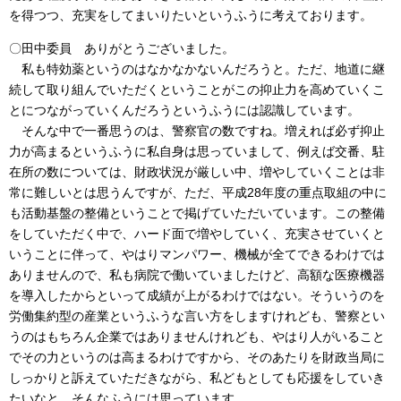
を得つつ、充実をしてまいりたいというふうに考えております。
〇田中委員 ありがとうございました。
私も特効薬というのはなかなかないんだろうと。ただ、地道に継
続して取り組んでいただくということがこの抑止力を高めていくこ
とにつながっていくんだろうというふうには認識しています。
そんな中で一番思うのは、警察官の数ですね。増えれば必ず抑止
力が高まるというふうに私自身は思っていまして、例えば交番、駐
在所の数については、財政状況が厳しい中、増やしていくことは非
常に難しいとは思うんですが、ただ、平成28年度の重点取組の中に
も活動基盤の整備ということで掲げていただいています。この整備
をしていただく中で、ハード面で増やしていく、充実させていくと
いうことに伴って、やはりマンパワー、機械が全てできるわけでは
ありませんので、私も病院で働いていましたけど、高額な医療機器
を導入したからといって成績が上がるわけではない。そういうのを
労働集約型の産業というふうな言い方をしますけれども、警察とい
うのはもちろん企業ではありませんけれども、やはり人がいること
でその力というのは高まるわけですから、そのあたりを財政当局に
しっかりと訴えていただきながら、私どもとしても応援をしていき
たいなと、そんなふうには思っています。