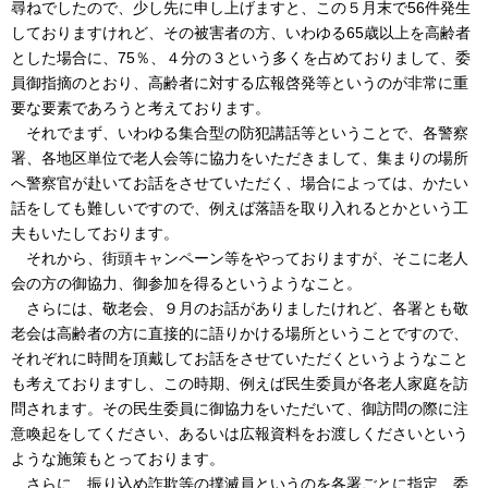
尋ねでしたので、少し先に申し上げますと、この５月末で56件発生
しておりますけれど、その被害者の方、いわゆる65歳以上を高齢者
とした場合に、75％、４分の３という多くを占めておりまして、委
員御指摘のとおり、高齢者に対する広報啓発等というのが非常に重
要な要素であろうと考えております。
それでまず、いわゆる集合型の防犯講話等ということで、各警察
署、各地区単位で老人会等に協力をいただきまして、集まりの場所
へ警察官が赴いてお話をさせていただく、場合によっては、かたい
話をしても難しいですので、例えば落語を取り入れるとかという工
夫もいたしております。
それから、街頭キャンペーン等をやっておりますが、そこに老人
会の方の御協力、御参加を得るというようなこと。
さらには、敬老会、９月のお話がありましたけれど、各署とも敬
老会は高齢者の方に直接的に語りかける場所ということですので、
それぞれに時間を頂戴してお話をさせていただくというようなこと
も考えておりますし、この時期、例えば民生委員が各老人家庭を訪
問されます。その民生委員に御協力をいただいて、御訪問の際に注
意喚起をしてください、あるいは広報資料をお渡しくださいという
ような施策もとっております。
さらに、振り込め詐欺等の撲滅員というのを各署ごとに指定、委