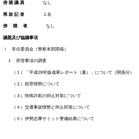
傍 聴 議 員
なし
県 政 記 者
２名
傍 聴 者
なし
議題及び協議事項
Ⅰ 常任委員会（警察本部関係）
１ 所管事項の調査
（１）「平成28年版成果レポート（案）」について（関係分）
（２）犯罪情勢について
（３）特殊詐欺の抑止対策について
（４）交通事故情勢と抑止対策について
（５）伊勢志摩サミット警備結果について