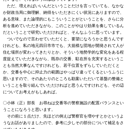
ただ、増えればいいんだということだけを言っていても、なかな
か財政当局に御理解、納得をいただきにくい状況にありますので、
ある意味、また論理的にもこういうことがということを、さらに分
析を進めていただきながら、このことがやはり効果を奏しているん
だということで研究いただければと、そんなふうに思っています。
ついでなので言わせていただくと、要望になろうかと思うんです
けれども、私の地元四日市市でも、大規模な団地が開発されて人が
住む場所が変わってきたりとか、そういう地勢学的な変化をある程
度捉えていただきながら、既存の交番、駐在所を充実するというこ
とも当然大事なんですけれども、若干位置をずらしていただくと
か、交番を中心に抑止力の範囲はやっぱり違ってくるというふうに
思いますので、そのあたりのところも勘案いただいて基盤の整備と
いうことを取り組んでいただければと思うんですけれども、その辺
についてお考えがもしあれば。
〇小林（正）部長 お尋ねは交番等の警察施設の配置バランスとい
うことになろうと思います。
その前に１点だけ、先ほどの例えば警察官を増やすとかというよ
うなお話がありましたので、参考に少しその部分について補足をさ