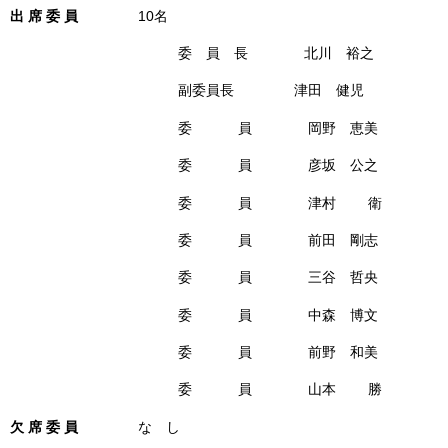
出 席 委 員
10名
委 員 長 北川 裕之
副委員長 津田 健児
委 員 岡野 恵美
委 員 彦坂 公之
委 員 津村 衛
委 員 前田 剛志
委 員 三谷 哲央
委 員 中森 博文
委 員 前野 和美
委 員 山本 勝
欠 席 委 員
な し