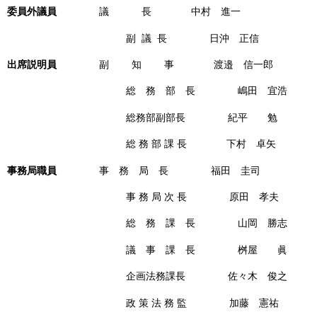
委員外議員
議 長 中村 進一
副 議 長 日沖 正信
出席説明員
副 知 事 渡邉 信一郎
総 務 部 長 嶋田 宜浩
総務部副部長 紀平 勉
総 務 部 課 長 下村 卓矢
事務局職員
事 務 局 長 福田 圭司
事 務 局 次 長 原田 孝夫
総 務 課 長 山岡 勝志
議 事 課 長 桝屋 眞
企画法務課長 佐々木 俊之
政 策 法 務 監 加藤 憲祐