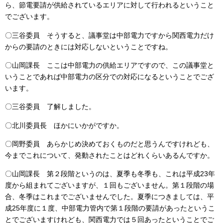
ら、節電要請が供給されているエリアに対して行われるということ
でございます。
〇三谷委員 そうすると、議事堂は中部電力ですから関西電力だけ
からの要請のときには対応しないということですね。
〇山岡課長 ここは中部電力の供給エリアですので、この議事堂と
いうことであれば中部電力の区分での対応になるということでござ
います。
〇三谷委員 了解しました。
〇北川委員長 ほかにいかがですか。
〇岡野委員 あらかじめ決めておくものだと思うんですけれども、
今までこれについて、発動されたことはどれくらいあるんですか。
〇山岡課長 第２段階というのは、夏季も冬季も、これは平成23年
度から組まれてございますが、１回もございません。第１段階の場
合、冬季はこれまでございませんでした。夏季につきましては、平
成25年度に１度、中部電力管内で第１段階の要請があったというこ
とでございますけれども、関西電力では５回あったということでご